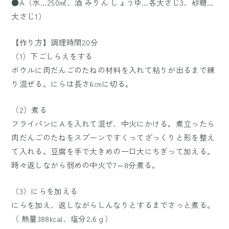
●A（水…250㎖、酒 みりん しょうゆ…各大さじ3、砂糖…
大さじ1）
【作り方】調理時間20分
（1）下ごしらえをする
ボウルに肉だんごのたねの材料を入れて粘りが出るまで練
り混ぜる。にらは長さ6㎝に切る。
（2）煮る
フライパンにＡを入れて混ぜ、中火にかける。煮立ったら
肉だんごのたねをスプーンですくってざっくりと形を整え
て入れる。豆腐を手で大きめの一口大にちぎって加える。
時々返しながら弱めの中火で7～8分煮る。
（3）にらを加える
にらを加え、返しながらしんなりとするまでさっと煮る。
（ 熱量388kcal、塩分2.6ｇ）