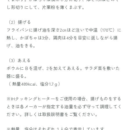
し形切りにして、片栗粉を薄くまぶす。
（2）揚げる
フライパンに揚げ油を深さ2㎝ほど注いで中温（170℃）に
熱し、かぼちゃは3分、鶏肉は4分を目安に返しながら揚
げ、油をきる。
（3）あえる
ボウルにＢを混ぜ、2を加えてあえる。サラダ菜を敷いた
器に盛る。
（ 熱量489kcal、塩分1.7ｇ）
※IHクッキングヒーターをご使用の場合、揚げものをする
ときは各メーカーが指定する油量を必ず守って調理してく
ださい。詳しくは取扱説明書をご覧ください。
※熱量、塩分はそれぞれ１人分で表示しています。