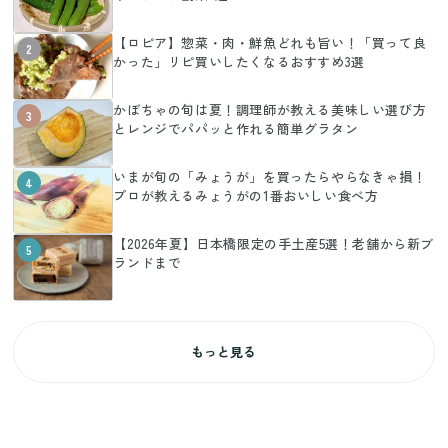
【ロピア】惣菜・肉・鮮魚どれも旨い！「買って良
2
かった」リピ買いしたくなるおすすめ3選
かぼちゃの旬は夏！調理師が教える美味しい選び方
3
とレンジでパパッと作れる簡単グラタン
いまが旬の「みょうが」を買ったらやらなきゃ損！
4
プロが教えるみょうがの1番おいしい食べ方
【2026年夏】日本橋限定の手土産5選！老舗から新ブ
5
ランドまで
もっと見る