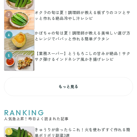
オクラの旬は夏！調理師が教える板ずりのコツとサ
3
ッと作れる絶品冷やし汁レシピ
かぼちゃの旬は夏！調理師が教える美味しい選び方
4
とレンジでパパッと作れる簡単グラタン
【業務スーパー】とうもろこしの甘みが絶品！サク
5
サク弾けるインドネシア風かき揚げレシピ
もっと見る
RANKING
人気急上昇！昨日よく読まれた記事
きゅうりが余ったらこれ！火を使わずすぐ作れる簡
1
単ポリポリ副菜3選