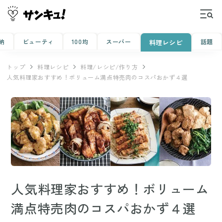
納
ビューティ
100均
スーパー
話題
料理レシピ
トップ
料理レシピ
料理/レシピ/作り方
人気料理家おすすめ！ボリューム満点特売肉のコスパおかず４選
人気料理家おすすめ！ボリューム
満点特売肉のコスパおかず４選