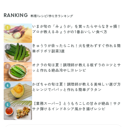
RANKING
料理/レシピ/作り方ランキング
いまが旬の「みょうが」を買ったらやらなきゃ損！
1
プロが教えるみょうがの1番おいしい食べ方
きゅうりが余ったらこれ！火を使わずすぐ作れる簡
2
単ポリポリ副菜3選
オクラの旬は夏！調理師が教える板ずりのコツとサ
3
ッと作れる絶品冷やし汁レシピ
かぼちゃの旬は夏！調理師が教える美味しい選び方
4
とレンジでパパッと作れる簡単グラタン
【業務スーパー】とうもろこしの甘みが絶品！サク
5
サク弾けるインドネシア風かき揚げレシピ