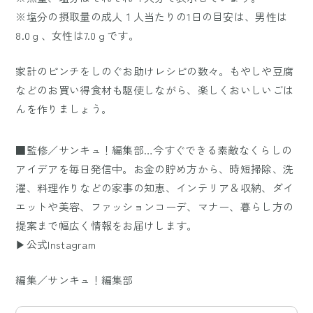
※塩分の摂取量の成人１人当たりの1日の目安は、男性は
8.0ｇ、女性は7.0ｇです。
家計のピンチをしのぐお助けレシピの数々。もやしや豆腐
などのお買い得食材も駆使しながら、楽しくおいしいごは
んを作りましょう。
■監修／サンキュ！編集部…今すぐできる素敵なくらしの
アイデアを毎日発信中。お金の貯め方から、時短掃除、洗
濯、料理作りなどの家事の知恵、インテリア＆収納、ダイ
エットや美容、ファッションコーデ、マナー、暮らし方の
提案まで幅広く情報をお届けします。
▶公式Instagram
編集／サンキュ！編集部