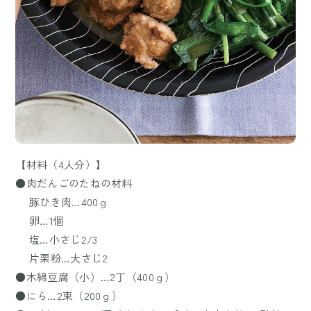
【材料（4人分）】
●肉だんごのたねの材料
豚ひき肉…400ｇ
卵…1個
塩…小さじ2/3
片栗粉…大さじ2
●木綿豆腐（小）…2丁（400ｇ）
●にら…2束（200ｇ）