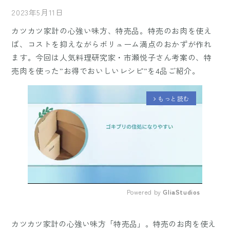
2023年5月11日
カツカツ家計の心強い味方、特売品。特売のお肉を使え
ば、コストを抑えながらボリューム満点のおかずが作れ
ます。今回は人気料理研究家・市瀬悦子さん考案の、特
売肉を使った”お得でおいしいレシピ”を4品ご紹介。
もっと読む
arrow_forward_ios
Powered by 
GliaStudios
Mute
カツカツ家計の心強い味方「特売品」。特売のお肉を使え