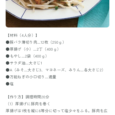
【材料（4人分）】
●豚バラ薄切り肉…12枚（250ｇ）
●厚揚げ（小）…2丁（400ｇ）
●もやし…2袋（400ｇ）
●サラダ油…大さじ1
●A（みそ…大さじ3、マヨネーズ、みりん…各大さじ2）
●万能ねぎの小口切り…適量
●塩
【作り方】調理時間20分
（1）厚揚げに豚肉を巻く
厚揚げは1枚を縦に6等分に切って塩少々をふる。豚肉を広