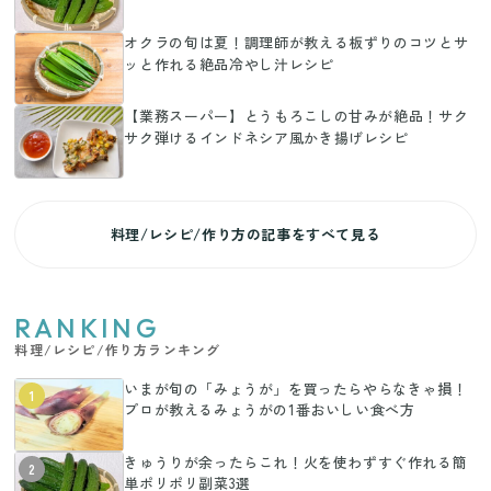
オクラの旬は夏！調理師が教える板ずりのコツとサ
ッと作れる絶品冷やし汁レシピ
【業務スーパー】とうもろこしの甘みが絶品！サク
サク弾けるインドネシア風かき揚げレシピ
料理/レシピ/作り方の記事をすべて見る
RANKING
料理/レシピ/作り方ランキング
いまが旬の「みょうが」を買ったらやらなきゃ損！
1
プロが教えるみょうがの1番おいしい食べ方
きゅうりが余ったらこれ！火を使わずすぐ作れる簡
2
単ポリポリ副菜3選