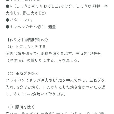
●A（しょうがのすりおろし…2かけ分、しょうゆ 砂糖…各
大さじ3、酢…大さじ2）
●バター…20ｇ
●キャベツのせん切り…適量
【作り方】調理時間15分
（1）下ごしらえをする
豚肉は筋を切って小麦粉を薄くまぶす。玉ねぎは6等分
（厚さ1㎝）の輪切りにする。Ａを混ぜる。
（2）玉ねぎを焼く
フライパンにサラダ油大さじ1/2を中火で熱し、玉ねぎを
入れ、2分ほど焼く。こんがりとした焼き色がついたら返
し、さらに1～2分焼いて取り出す。
（3）豚肉を焼く
空いたフライパンにサラダ油大さじ1/2をたして中火で熱