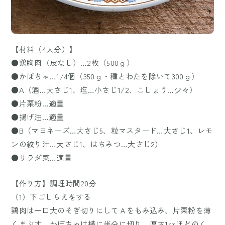
【材料（4人分）】
●鶏胸肉（皮なし）…2枚（500ｇ）
●かぼちゃ…1/4個（350ｇ・種とわたを除いて300ｇ）
●A（酒…大さじ1、塩…小さじ1/2、こしょう…少々）
●片栗粉…適量
●揚げ油…適量
●B（マヨネーズ…大さじ5、粒マスタード…大さじ1、レモ
ンの絞り汁…大さじ1、はちみつ…大さじ2）
●サラダ菜…適量
【作り方】調理時間20分
（1）下ごしらえをする
鶏肉は一口大のそぎ切りにしてＡをもみ込み、片栗粉を薄
くまぶす。かぼちゃは横に半分に切り、厚さ1㎝ほどのく