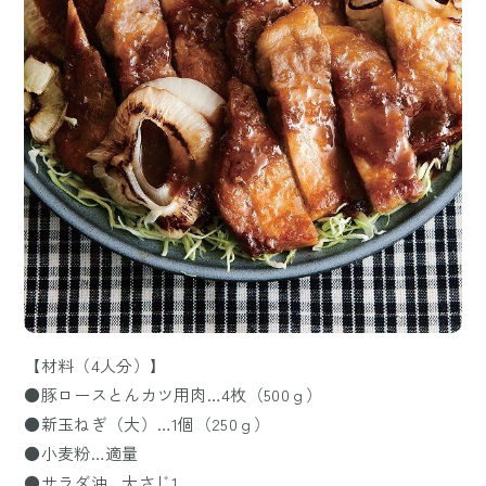
【材料（4人分）】
●豚ロースとんカツ用肉…4枚（500ｇ）
●新玉ねぎ（大）…1個（250ｇ）
●小麦粉…適量
●サラダ油…大さじ1