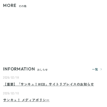
MORE
その他
いまが旬の「みょうが」を買ったらやらなきゃ損！
プロが教えるみょうがの1番おいしい食べ方
【セリア】「考えた人天才！」使いやすさの工夫が
すごい大人気グッズ
【2026年夏】日本橋限定の手土産5選！老舗から新ブ
ランドまで
INFORMATION
一覧
おしらせ
2026/02/18
【重要】「サンキュ！WEB」サイトリプレイスのお知らせ
2026/02/10
サンキュ！ メディアポリシー