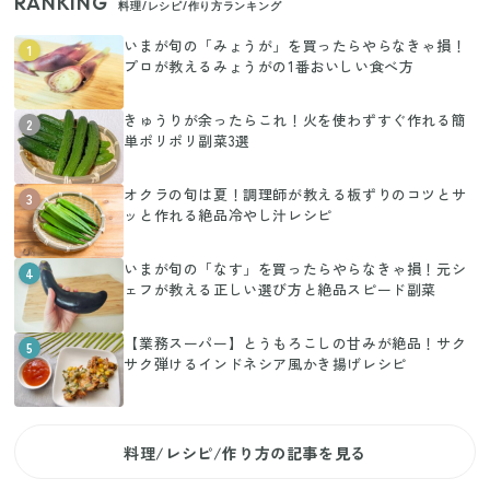
RANKING
料理/レシピ/作り方ランキング
いまが旬の「みょうが」を買ったらやらなきゃ損！
1
プロが教えるみょうがの1番おいしい食べ方
きゅうりが余ったらこれ！火を使わずすぐ作れる簡
2
単ポリポリ副菜3選
オクラの旬は夏！調理師が教える板ずりのコツとサ
3
ッと作れる絶品冷やし汁レシピ
いまが旬の「なす」を買ったらやらなきゃ損！元シ
4
ェフが教える正しい選び方と絶品スピード副菜
【業務スーパー】とうもろこしの甘みが絶品！サク
5
サク弾けるインドネシア風かき揚げレシピ
料理/レシピ/作り方の記事を見る