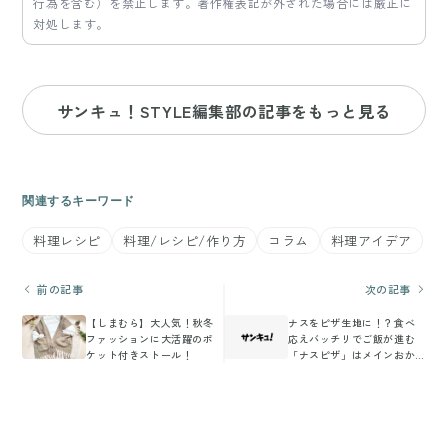
行為を含む）を禁止します。著作権表記が外された場合には厳正に
対処します。
サンキュ！STYLE編集部の記事をもっと見る
関連するキーワード
料理レシピ
料理/レシピ/作り方
コラム
料理アイデア
前の記事
次の記事
【しまむら】大人気！秋冬
ナスをピザ生地に！？食べ
ファッションに大活躍のポ
応えバッチリでご飯が進む
ケット付きストール！
「ナスピザ」はメインおか
ずにピッタリ