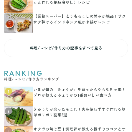
ッと作れる絶品冷やし汁レシピ
【業務スーパー】とうもろこしの甘みが絶品！サク
サク弾けるインドネシア風かき揚げレシピ
料理/レシピ/作り方の記事をすべて見る
RANKING
料理/レシピ/作り方ランキング
いまが旬の「みょうが」を買ったらやらなきゃ損！
1
プロが教えるみょうがの1番おいしい食べ方
きゅうりが余ったらこれ！火を使わずすぐ作れる簡
2
単ポリポリ副菜3選
オクラの旬は夏！調理師が教える板ずりのコツとサ
3