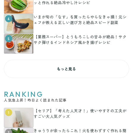
ッと作れる絶品冷やし汁レシピ
いまが旬の「なす」を買ったらやらなきゃ損！元シ
4
ェフが教える正しい選び方と絶品スピード副菜
【業務スーパー】とうもろこしの甘みが絶品！サク
5
サク弾けるインドネシア風かき揚げレシピ
もっと見る
RANKING
人気急上昇！昨日よく読まれた記事
【セリア】「考えた人天才！」使いやすさの工夫が
1
すごい大人気グッズ
きゅうりが余ったらこれ！火を使わずすぐ作れる簡
2