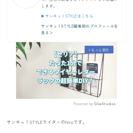
します。
▶サンキュ！STYLEはこちら
サンキュ！STYLE編集部のプロフィールを
見る＞
もっと読む
arrow_forward_ios
Powered by 
GliaStudios
Mute
サンキュ！STYLEライターのhiroです。