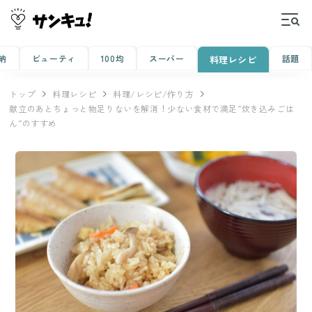
納
ビューティ
100均
スーパー
話題
料理レシピ
トップ
料理レシピ
料理/レシピ/作り方
献立のあとちょっと物足りないを解消！少ない食材で満足”炊き込みごは
ん”のすすめ