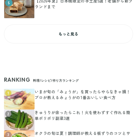
【2026年夏】日本橋限定の手土産5選！老舗から新ブ
5
ランドまで
もっと見る
RANKING
料理/レシピ/作り方ランキング
いまが旬の「みょうが」を買ったらやらなきゃ損！
1
プロが教えるみょうがの1番おいしい食べ方
きゅうりが余ったらこれ！火を使わずすぐ作れる簡
2
単ポリポリ副菜3選
オクラの旬は夏！調理師が教える板ずりのコツとサ
3