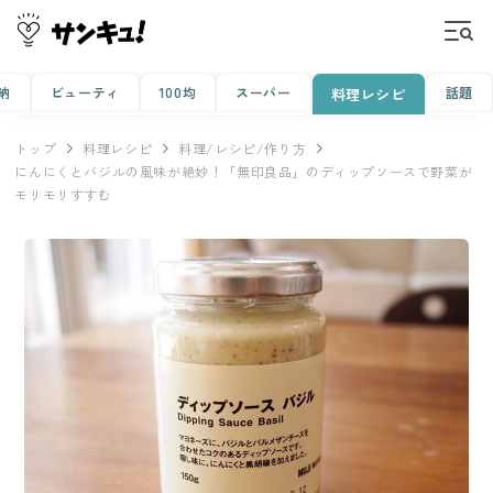
納
ビューティ
100均
スーパー
話題
料理レシピ
トップ
料理レシピ
料理/レシピ/作り方
にんにくとバジルの風味が絶妙！「無印良品」のディップソースで野菜が
モリモリすすむ