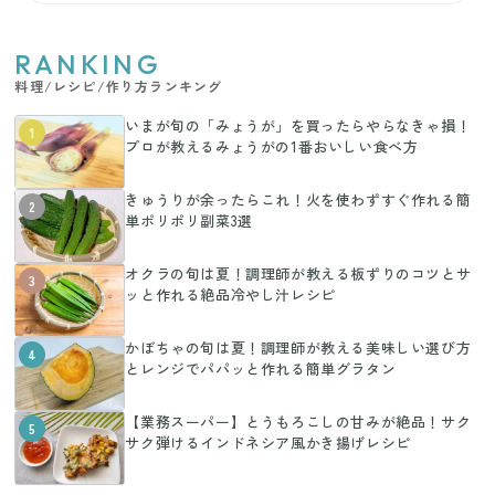
RANKING
料理/レシピ/作り方ランキング
いまが旬の「みょうが」を買ったらやらなきゃ損！
1
プロが教えるみょうがの1番おいしい食べ方
きゅうりが余ったらこれ！火を使わずすぐ作れる簡
2
単ポリポリ副菜3選
オクラの旬は夏！調理師が教える板ずりのコツとサ
3
ッと作れる絶品冷やし汁レシピ
かぼちゃの旬は夏！調理師が教える美味しい選び方
4
とレンジでパパッと作れる簡単グラタン
【業務スーパー】とうもろこしの甘みが絶品！サク
5
サク弾けるインドネシア風かき揚げレシピ