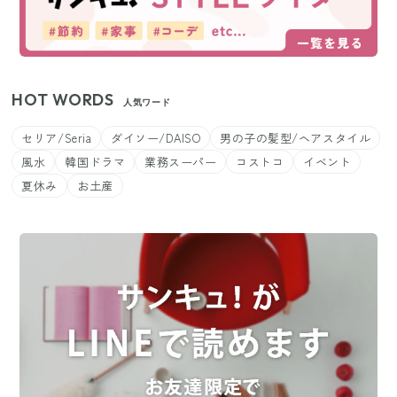
HOT WORDS
人気ワード
セリア/Seria
ダイソー/DAISO
男の子の髪型/ヘアスタイル
風水
韓国ドラマ
業務スーパー
コストコ
イベント
夏休み
お土産