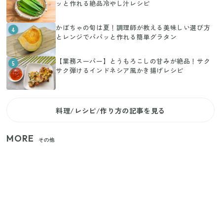
ッと作れる絶品冷やし汁レシピ
かぼちゃの旬は夏！調理師が教える美味しい選び方
4
とレンジでパパッと作れる簡単グラタン
【業務スーパー】とうもろこしの甘みが絶品！サク
5
サク弾けるインドネシア風かき揚げレシピ
料理/レシピ/作り方の記事を見る
MORE
その他
【セリア】「考えた人天才！」使いやすさの工夫が
すごい大人気グッズ
いまが旬の「みょうが」を買ったらやらなきゃ損！
プロが教えるみょうがの1番おいしい食べ方