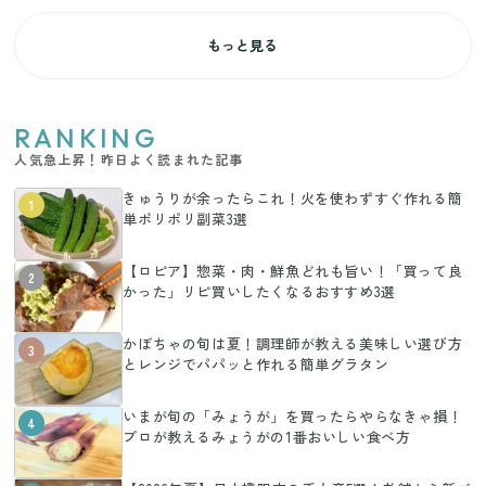
もっと見る
RANKING
人気急上昇！昨日よく読まれた記事
きゅうりが余ったらこれ！火を使わずすぐ作れる簡
1
単ポリポリ副菜3選
【ロピア】惣菜・肉・鮮魚どれも旨い！「買って良
2
かった」リピ買いしたくなるおすすめ3選
かぼちゃの旬は夏！調理師が教える美味しい選び方
3
とレンジでパパッと作れる簡単グラタン
いまが旬の「みょうが」を買ったらやらなきゃ損！
4
プロが教えるみょうがの1番おいしい食べ方