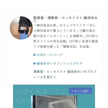
監修者：漫画家・エッセイスト 藤田あみ
い
「無印良品の家」のウェブサイトで「ぜん
ぶ無印良品で暮らしています～三鷹の家大
使の住まいレポート～」を執筆中。2016年に
同タイトルの本を出版。2017年に自身の産後
うつ体験を綴った「懺悔日記」を出版。
▶公式ホームページ
▶藤田あみいオフィシャルブログ
漫画家・エッセイスト 藤田あみいのプロフ
ィールを見る＞
もっと読む
arrow_forward_ios