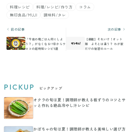
料理レシピ
料理/レシピ/作り方
コラム
無印良品/MUJI
調味料/タレ
前の記事
次の記事
「今夜の晩ごはん何にしよ
【連載】それいけ！オット
う？」がなくなる!?目からウ
隊 よそとは違う？ わが家
ロコの超時短レシピ5選
だけの秘密のルール
PICKUP
ピックアップ
オクラの旬は夏！調理師が教える板ずりのコツとサ
ッと作れる絶品冷やし汁レシピ
かぼちゃの旬は夏！調理師が教える美味しい選び方