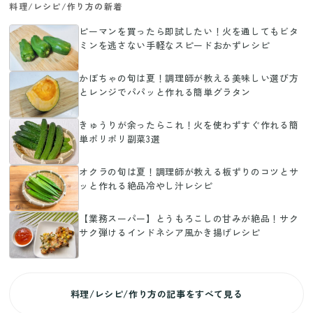
料理/レシピ/作り方の新着
ピーマンを買ったら即試したい！火を通してもビタ
ミンを逃さない手軽なスピードおかずレシピ
かぼちゃの旬は夏！調理師が教える美味しい選び方
とレンジでパパッと作れる簡単グラタン
きゅうりが余ったらこれ！火を使わずすぐ作れる簡
単ポリポリ副菜3選
オクラの旬は夏！調理師が教える板ずりのコツとサ
ッと作れる絶品冷やし汁レシピ
【業務スーパー】とうもろこしの甘みが絶品！サク
サク弾けるインドネシア風かき揚げレシピ
料理/レシピ/作り方の記事をすべて見る