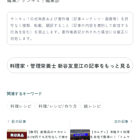
編集／サンキュ！編集部
サンキュ！公式発表および著作権（記事コンテンツ・画像等）を許
可なく複製、転載、翻訳すること（記事の内容を要約して配信する
行為を含む）を禁止します。著作権表記が外された場合には厳正に
対処します。
料理家・管理栄養士 新谷友里江の記事をもっと見る
関連するキーワード
料理レシピ
料理/レシピ/作り方
鍋レシピ
前の記事
次の記事
【無印】新商品のマカロン
【カルディ】本格タイ料理
は390円でも文句なしで推せ
を自宅で簡単に！「トムヤ