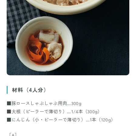
材料（4人分）
■豚ロースしゃぶしゃぶ用肉…300g
■大根（ピーラーで薄切り）…1/4本（300g）
■にんじん（小・ピーラーで薄切り）…1本（120g）
［A］