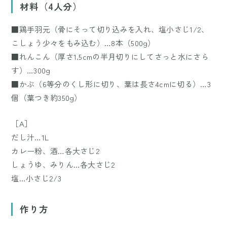
材料（4人分）
■鶏手羽元（骨にそって切り込みを入れ、塩小さじ1/2、
こしょう少々をもみ込む）…8本（500g）
■れんこん（厚さ1.5cmの半月切りにしてさっと水にさら
す）…300g
■かぶ（6等分のくし形に切り、葉は長さ4cmに切る）…3
個（葉つき約350g）
［A］
だし汁…1L
カレー粉、酒…各大さじ2
しょうゆ、みりん…各大さじ2
塩…小さじ2/3
作り方