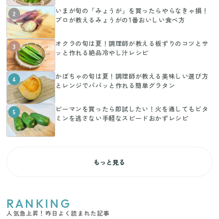
いまが旬の「みょうが」を買ったらやらなきゃ損！
2
プロが教えるみょうがの1番おいしい食べ方
オクラの旬は夏！調理師が教える板ずりのコツとサ
3
ッと作れる絶品冷やし汁レシピ
かぼちゃの旬は夏！調理師が教える美味しい選び方
4
とレンジでパパッと作れる簡単グラタン
ピーマンを買ったら即試したい！火を通してもビタ
5
ミンを逃さない手軽なスピードおかずレシピ
もっと見る
RANKING
人気急上昇！昨日よく読まれた記事