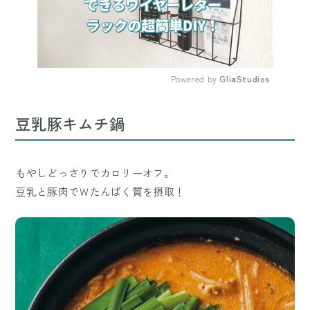
Powered by 
GliaStudios
Mute
豆乳豚キムチ鍋
もやしどっさりでカロリーオフ。
豆乳と豚肉でＷたんぱく質を摂取！