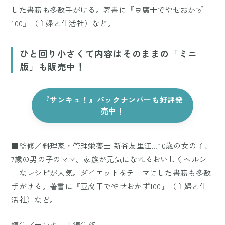
した書籍も多数手がける。著書に『豆腐干でやせおかず
100』（主婦と生活社）など。
ひと回り小さくて内容はそのままの「ミニ
版」も販売中！
『サンキュ！』バックナンバーも好評発
売中！
■監修／料理家・管理栄養士 新谷友里江…10歳の女の子、
7歳の男の子のママ。家族が元気になれるおいしくヘルシ
ーなレシピが人気。ダイエットをテーマにした書籍も多数
手がける。著書に『豆腐干でやせおかず100』（主婦と生
活社）など。