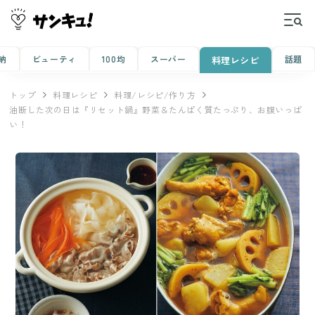
納
ビューティ
100均
スーパー
話題
料理レシピ
トップ
料理レシピ
料理/レシピ/作り方
油断した次の日は『リセット鍋』野菜＆たんぱく質たっぷり、お腹いっぱ
い！