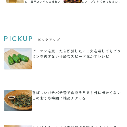
る！専門店レベルの味わい
ムスープ」がくせになるお
です
いしさ
PICKUP
ピックアップ
ピーマンを買ったら即試したい！火を通してもビタ
ミンを逃さない手軽なスピードおかずレシピ
香ばしいパチパチ音で食欲そそる！外に出たくない
日のおうち時間に絶品チヂミを