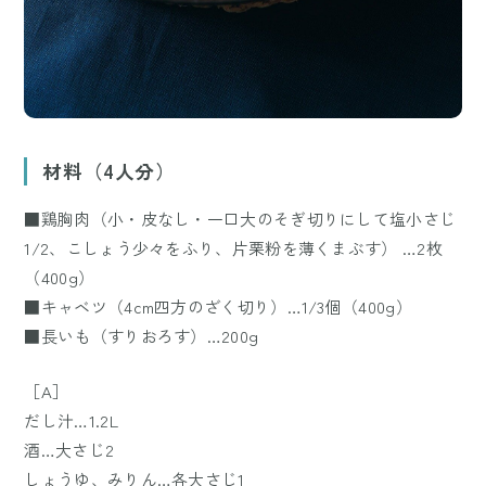
材料（4人分）
■鶏胸肉（小・皮なし・一口大のそぎ切りにして塩小さじ
1/2、こしょう少々をふり、片栗粉を薄くまぶす） …2枚
（400g）
■キャベツ（4cm四方のざく切り）…1/3個（400g）
■長いも（すりおろす）…200g
［A］
だし汁…1.2L
酒…大さじ2
しょうゆ、みりん…各大さじ1