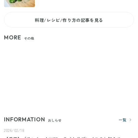
料理/レシピ/作り方の記事を見る
MORE
その他
家族4人で100ギガ3,200円！ 今なら最大6ヵ月割引
（11/4まで）
【2026年夏】日本橋限定の手土産5選！老舗から新ブ
ランドまで
【セリア】「考えた人天才！」使いやすさの工夫が
すごい大人気グッズ
INFORMATION
一覧
おしらせ
2026/02/18