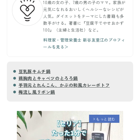
10歳の女の子、7歳の男の子のママ。家族が
元気になれるおいしくヘルシーなレシピが
人気。ダイエットをテーマにした書籍も多
数手がける。著書に『豆腐干でやせおかず
100』（主婦と生活社）など。
料理家・管理栄養士 新谷友里江のプロフィ
ールを見る＞
豆乳豚キムチ鍋
鶏胸肉とキャベツのとろろ鍋
手羽元とれんこん、かぶの和風カレーポトフ
梅流し風リボン鍋
もっと読む
arrow_forward_ios