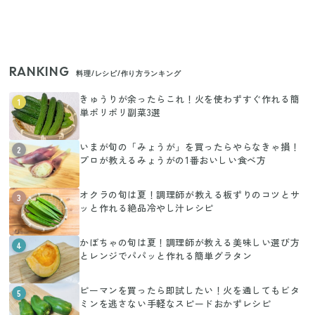
RANKING
料理/レシピ/作り方ランキング
きゅうりが余ったらこれ！火を使わずすぐ作れる簡
1
単ポリポリ副菜3選
いまが旬の「みょうが」を買ったらやらなきゃ損！
2
プロが教えるみょうがの1番おいしい食べ方
オクラの旬は夏！調理師が教える板ずりのコツとサ
3
ッと作れる絶品冷やし汁レシピ
かぼちゃの旬は夏！調理師が教える美味しい選び方
4
とレンジでパパッと作れる簡単グラタン
ピーマンを買ったら即試したい！火を通してもビタ
5
ミンを逃さない手軽なスピードおかずレシピ