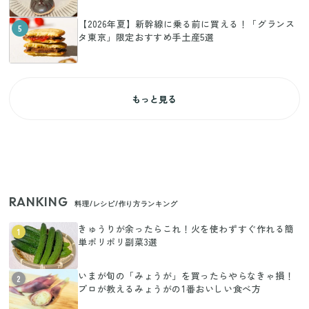
【2026年夏】新幹線に乗る前に買える！「グランス
5
タ東京」限定おすすめ手土産5選
もっと見る
RANKING
料理/レシピ/作り方ランキング
きゅうりが余ったらこれ！火を使わずすぐ作れる簡
1
単ポリポリ副菜3選
いまが旬の「みょうが」を買ったらやらなきゃ損！
2
プロが教えるみょうがの1番おいしい食べ方