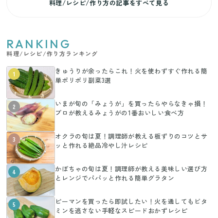
料理/レシピ/作り方の記事をすべて見る
RANKING
料理/レシピ/作り方ランキング
きゅうりが余ったらこれ！火を使わずすぐ作れる簡
1
単ポリポリ副菜3選
いまが旬の「みょうが」を買ったらやらなきゃ損！
2
プロが教えるみょうがの1番おいしい食べ方
オクラの旬は夏！調理師が教える板ずりのコツとサ
3
ッと作れる絶品冷やし汁レシピ
かぼちゃの旬は夏！調理師が教える美味しい選び方
4
とレンジでパパッと作れる簡単グラタン
ピーマンを買ったら即試したい！火を通してもビタ
5
ミンを逃さない手軽なスピードおかずレシピ