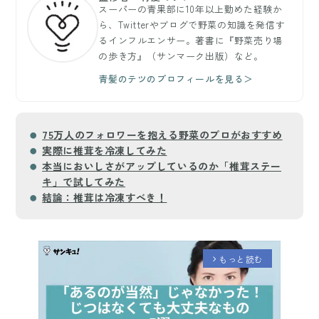
スーパーの青果部に10年以上勤めた経験か
ら、Twitterやブログで野菜の知識を発信す
るインフルエンサー。著書に『野菜売り場
の歩き方』（サンマーク出版）など。
青髪のテツのプロフィールを見る＞
75万人のフォロワーを抱える野菜のプロがおすすめ
実際に椎茸を冷凍してみた
本当においしさがアップしているのか「椎茸ステー
キ」で試してみた
結論：椎茸は冷凍すべき！
もっと読む
arrow_forward_ios