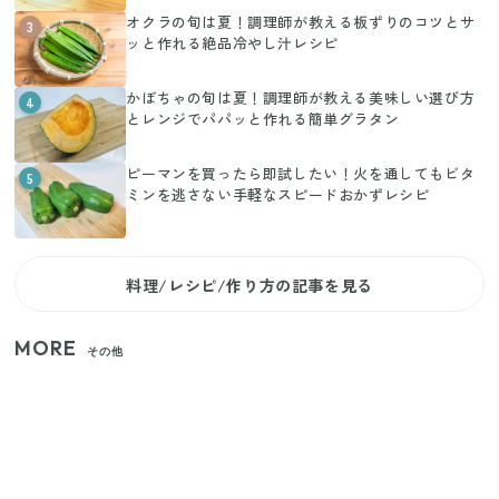
オクラの旬は夏！調理師が教える板ずりのコツとサ
3
ッと作れる絶品冷やし汁レシピ
かぼちゃの旬は夏！調理師が教える美味しい選び方
4
とレンジでパパッと作れる簡単グラタン
ピーマンを買ったら即試したい！火を通してもビタ
5
ミンを逃さない手軽なスピードおかずレシピ
料理/レシピ/作り方の記事を見る
MORE
その他
家族4人で100ギガ3,200円！ 今なら最大6ヵ月割引
（11/4まで）
【2026年夏】日本橋限定の手土産5選！老舗から新ブ
ランドまで