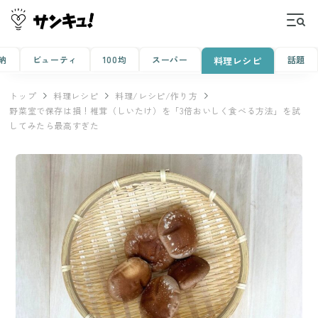
納
ビューティ
100均
スーパー
話題
料理レシピ
トップ
料理レシピ
料理/レシピ/作り方
野菜室で保存は損！椎茸（しいたけ）を「3倍おいしく食べる方法」を試
してみたら最高すぎた