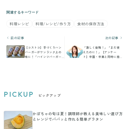
関連するキーワード
料理レシピ
料理/レシピ/作り方
食材の保存方法
前の記事
次の記事
【コストコ】手づくりハン
「激しく後悔！」「まだ使
バーガーがワンランク上の
えたのに！」【アンケー
味に！「ハインツバーガー
ト】卒園・卒業と同時に捨
ソース」
てて後悔したものは？
PICKUP
ピックアップ
かぼちゃの旬は夏！調理師が教える美味しい選び方
とレンジでパパッと作れる簡単グラタン