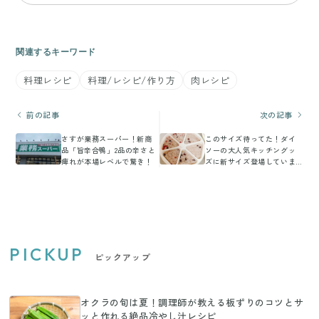
関連するキーワード
料理レシピ
料理/レシピ/作り方
肉レシピ
前の記事
次の記事
さすが業務スーパー！新商
このサイズ待ってた！ダイ
品「旨辛合鴨」2品の辛さと
ソーの大人気キッチングッ
痺れが本場レベルで驚き！
ズに新サイズ登場していま
す
PICKUP
ピックアップ
オクラの旬は夏！調理師が教える板ずりのコツとサ
ッと作れる絶品冷やし汁レシピ