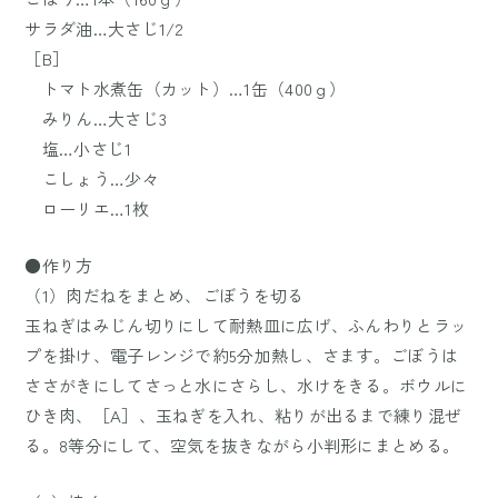
サラダ油…大さじ1/2
［B］
トマト水煮缶（カット）…1缶（400ｇ）
みりん…大さじ3
塩…小さじ1
こしょう…少々
ローリエ…1枚
●作り方
（1）肉だねをまとめ、ごぼうを切る
玉ねぎはみじん切りにして耐熱皿に広げ、ふんわりとラッ
プを掛け、電子レンジで約5分加熱し、さます。ごぼうは
ささがきにしてさっと水にさらし、水けをきる。ボウルに
ひき肉、［A］、玉ねぎを入れ、粘りが出るまで練り混ぜ
る。8等分にして、空気を抜きながら小判形にまとめる。