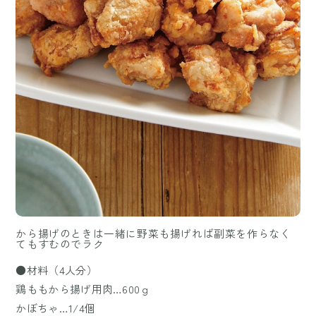
から揚げのときは一緒に野菜も揚げれば副菜を作らなく
てもすむのでラク
●材料（4人分）
鶏ももから揚げ用肉…600ｇ
かぼちゃ…1/4個