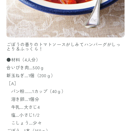
ごぼうの香りのトマトソースがしみてハンバーグがしっ
とり＆ふっくら！
●材料（4人分）
合いびき肉…500ｇ
新玉ねぎ…1個（200ｇ）
［A］
パン粉……1カップ（40ｇ）
溶き卵…1個分
牛乳…大さじ4
塩…小さじ1/2
こしょう…少々
ごぼう…1本（160ｇ）