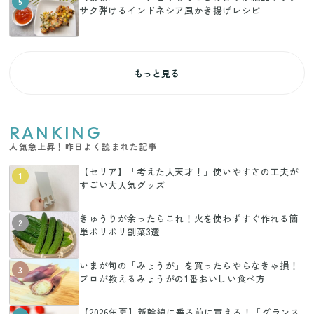
5
サク弾けるインドネシア風かき揚げレシピ
もっと見る
RANKING
人気急上昇！昨日よく読まれた記事
【セリア】「考えた人天才！」使いやすさの工夫が
1
すごい大人気グッズ
きゅうりが余ったらこれ！火を使わずすぐ作れる簡
2
単ポリポリ副菜3選
いまが旬の「みょうが」を買ったらやらなきゃ損！
3
プロが教えるみょうがの1番おいしい食べ方
【2026年夏】新幹線に乗る前に買える！「グランス