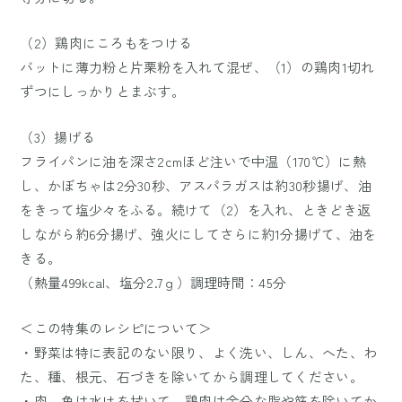
（2）鶏肉にころもをつける
バットに薄力粉と片栗粉を入れて混ぜ、（1）の鶏肉1切れ
ずつにしっかりとまぶす。
（3）揚げる
フライパンに油を深さ2cmほど注いで中温（170℃）に熱
し、かぼちゃは2分30秒、アスパラガスは約30秒揚げ、油
をきって塩少々をふる。続けて（2）を入れ、ときどき返
しながら約6分揚げ、強火にしてさらに約1分揚げて、油を
きる。
（熱量499kcal、塩分2.7ｇ）調理時間：45分
＜この特集のレシピについて＞
・野菜は特に表記のない限り、よく洗い、しん、へた、わ
た、種、根元、石づきを除いてから調理してください。
・肉、魚は水けを拭いて、鶏肉は余分な脂や筋を除いてか