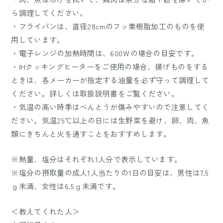
ら調理してください。
・フライパンは、直径28cmのフッ素樹脂加工のものを使
用しています。
・電子レンジの加熱時間は、600Ｗの場合の目安です。
・IHクッキングヒーターをご使用の場合、揚げものをする
ときは、各メーカーが指定する油量を必ず守って調理して
ください。詳しくは取扱説明書をご覧ください。
・気温の高い時季はべんとうが傷みやすいので注意してく
ださい。気温25℃以上の日には生野菜を避け、卵、肉、魚
類にきちんと火を通すことをおすすめします。
※熱量、塩分はそれぞれ1人分で表示しています。
※塩分の摂取量の成人1人当たりの1日の目安は、男性は7.5
ｇ未満、女性は6.5ｇ未満です。
＜教えてくれた人＞