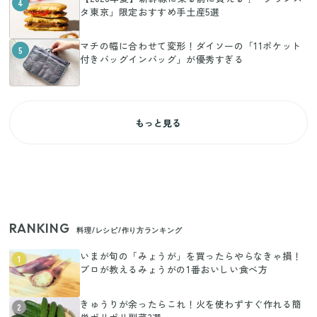
4
タ東京」限定おすすめ手土産5選
マチの幅に合わせて変形！ダイソーの「11ポケット
5
付きバッグインバッグ」が優秀すぎる
もっと見る
RANKING
料理/レシピ/作り方ランキング
いまが旬の「みょうが」を買ったらやらなきゃ損！
1
プロが教えるみょうがの1番おいしい食べ方
きゅうりが余ったらこれ！火を使わずすぐ作れる簡
2