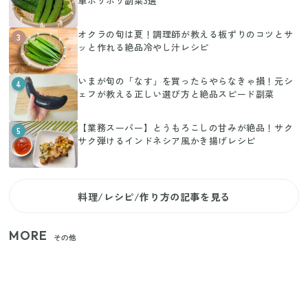
単ポリポリ副菜3選
オクラの旬は夏！調理師が教える板ずりのコツとサ
3
ッと作れる絶品冷やし汁レシピ
いまが旬の「なす」を買ったらやらなきゃ損！元シ
4
ェフが教える正しい選び方と絶品スピード副菜
【業務スーパー】とうもろこしの甘みが絶品！サク
5
サク弾けるインドネシア風かき揚げレシピ
料理/レシピ/作り方の記事を見る
MORE
その他
いまが旬の「みょうが」を買ったらやらなきゃ損！
プロが教えるみょうがの1番おいしい食べ方