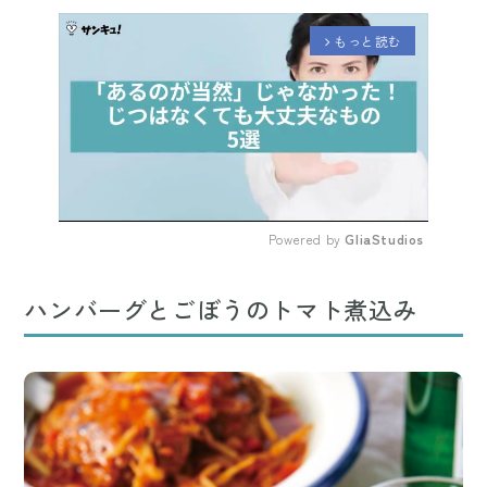
もっと読む
arrow_forward_ios
Powered by 
GliaStudios
Mute
ハンバーグとごぼうのトマト煮込み