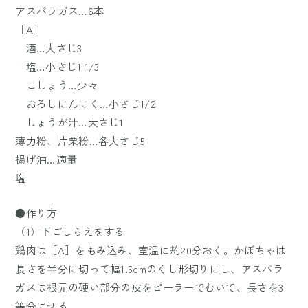
アスパラガス…6本
［A］
酒…大さじ3
塩…小さじ1 1/3
こしょう…少々
おろしにんにく…小さじ1/2
しょうが汁…大さじ1
薄力粉、片栗粉…各大さじ5
揚げ油…適量
塩
●作り方
（1）下ごしらえをする
鶏肉は［A］をもみ込み、室温に約20分おく。かぼちゃは
長さを半分に切って幅1.5cmのくし形切りにし、アスパラ
ガスは根元の硬い部分の皮をピーラーでむいて、長さを3
等分に切る。