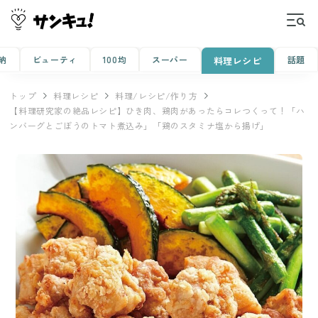
納
ビューティ
100均
スーパー
話題
料理レシピ
トップ
料理レシピ
料理/レシピ/作り方
【料理研究家の絶品レシピ】ひき肉、鶏肉があったらコレつくって！「ハ
ンバーグとごぼうのトマト煮込み」「鶏のスタミナ塩から揚げ」