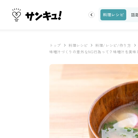
片付け
ビューティ
100均・雑貨
スーパー
料理レシピ
話
トップ
料理レシピ
料理/レシピ/作り方
味噌汁づくりの意外なNG行為って？味噌汁を美味