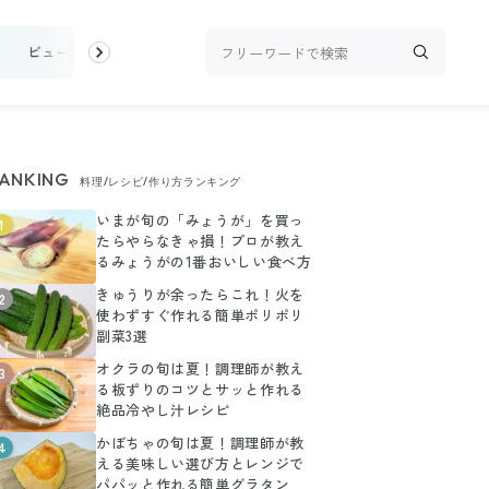
け
ビューティ
100均・雑貨
スーパー
料理レシピ
話題
ANKING
料理/レシピ/作り方ランキング
いまが旬の「みょうが」を買っ
1
たらやらなきゃ損！プロが教え
るみょうがの1番おいしい食べ方
きゅうりが余ったらこれ！火を
2
使わずすぐ作れる簡単ポリポリ
副菜3選
オクラの旬は夏！調理師が教え
3
る板ずりのコツとサッと作れる
絶品冷やし汁レシピ
かぼちゃの旬は夏！調理師が教
4
える美味しい選び方とレンジで
パパッと作れる簡単グラタン