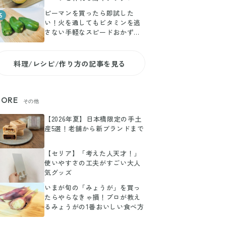
ピーマンを買ったら即試した
5
い！火を通してもビタミンを逃
さない手軽なスピードおかずレ
シピ
料理/レシピ/作り方の記事を見る
ORE
その他
【2026年夏】日本橋限定の手土
産5選！老舗から新ブランドまで
【セリア】「考えた人天才！」
使いやすさの工夫がすごい大人
気グッズ
いまが旬の「みょうが」を買っ
たらやらなきゃ損！プロが教え
るみょうがの1番おいしい食べ方