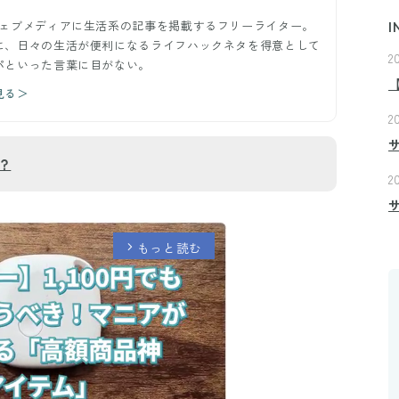
ウェブメディアに生活系の記事を掲載するフリーライター。
I
に、日々の生活が便利になるライフハックネタを得意として
2
パといった言葉に目がない。
見る＞
2
？
2
もっと読む
arrow_forward_ios