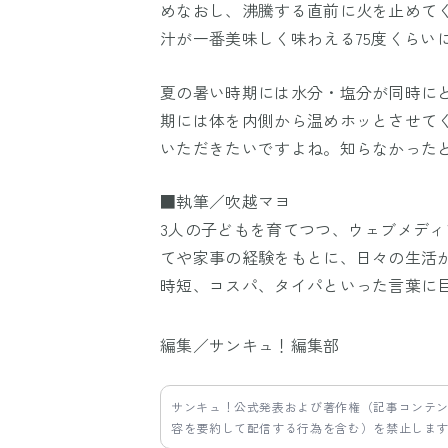
めなおし、沸騰する直前に火を止めて
汁が一番美味しく味わえる75度くらい
夏の暑い時期には水分・塩分が同時に
期には体を内側から温めホッとさせて
いただきたいですよね。知らなかった
■執筆／吹越マヨ
3人の子どもを育てつつ、ウェブメデ
てや家事の経験をもとに、日々の生活
時短、コスパ、タイパといった言葉に
編集／サンキュ！編集部
サンキュ！公式発表および著作権（記事コンテ
容を要約して配信する行為を含む）を禁止しま