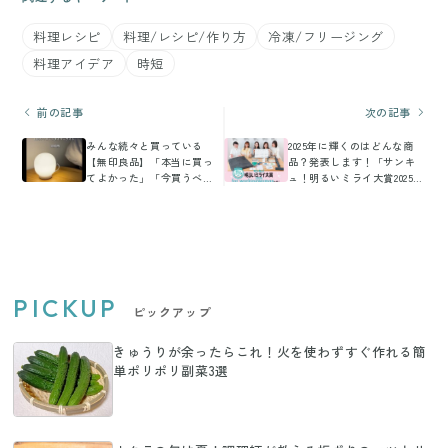
料理レシピ
料理/レシピ/作り方
冷凍/フリージング
料理アイデア
時短
前の記事
次の記事
みんな続々と買っている
2025年に輝くのはどんな商
【無印良品】「本当に買っ
品？発表します！「サンキ
てよかった」「今買うべ
ュ！明るいミライ大賞2025
き」激推し4選
for workingwoman」
PICKUP
ピックアップ
きゅうりが余ったらこれ！火を使わずすぐ作れる簡
単ポリポリ副菜3選