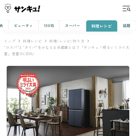
納
ビューティ
100均
スーパー
話題
料理レシピ
トップ
料理レシピ
料理/レシピ/作り方
”コスパ”と”タイパ”をかなえる冷蔵庫とは？「サンキュ！明るいミライ大
賞」受賞のCŌRU