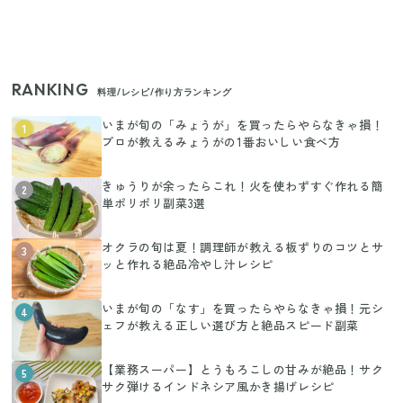
RANKING
料理/レシピ/作り方ランキング
いまが旬の「みょうが」を買ったらやらなきゃ損！
1
プロが教えるみょうがの1番おいしい食べ方
きゅうりが余ったらこれ！火を使わずすぐ作れる簡
2
単ポリポリ副菜3選
オクラの旬は夏！調理師が教える板ずりのコツとサ
3
ッと作れる絶品冷やし汁レシピ
いまが旬の「なす」を買ったらやらなきゃ損！元シ
4
ェフが教える正しい選び方と絶品スピード副菜
【業務スーパー】とうもろこしの甘みが絶品！サク
5
サク弾けるインドネシア風かき揚げレシピ