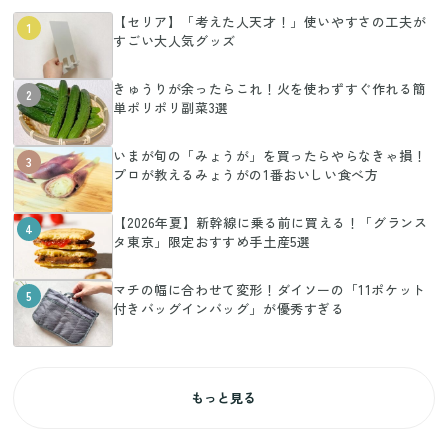
【セリア】「考えた人天才！」使いやすさの工夫が
1
すごい大人気グッズ
きゅうりが余ったらこれ！火を使わずすぐ作れる簡
2
単ポリポリ副菜3選
いまが旬の「みょうが」を買ったらやらなきゃ損！
3
プロが教えるみょうがの1番おいしい食べ方
【2026年夏】新幹線に乗る前に買える！「グランス
4
タ東京」限定おすすめ手土産5選
マチの幅に合わせて変形！ダイソーの「11ポケット
5
付きバッグインバッグ」が優秀すぎる
もっと見る