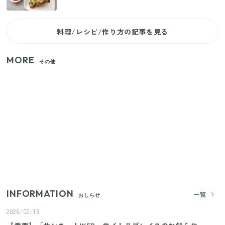
料理/レシピ/作り方の記事を見る
MORE
その他
いまが旬の「みょうが」を買ったらやらなきゃ損！
プロが教えるみょうがの1番おいしい食べ方
【セリア】「考えた人天才！」使いやすさの工夫が
すごい大人気グッズ
【2026年夏】日本橋限定の手土産5選！老舗から新ブ
ランドまで
INFORMATION
一覧
おしらせ
2026/02/18