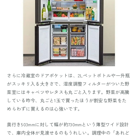
さらに冷蔵室のドアポケットは、2Lペットボトルや一升瓶
がスッキリ入る大きさで、湿度調整フィルターがついた野
菜室にはキャベツやレタスも丸ごと入ります。野菜が高騰
している昨今、丸ごと1玉で買ったほうが割安な野菜をた
めらわずに買えるのは心強いです。
奥行き503mmに対して幅が約730mmという薄型ワイド設計
で、庫内全体が見渡せるのもうれしい。調理中の「あれど