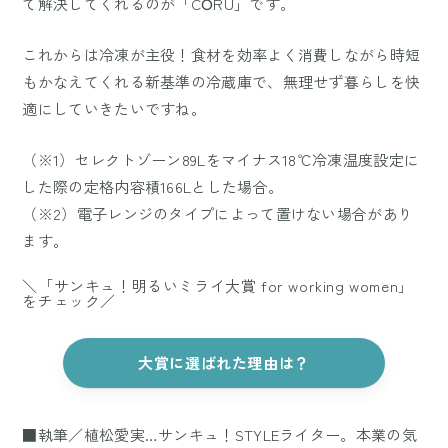
て解決してくれるのが「CŌRU」です。
これからは冷凍が主役！食材を効率よく消費しながら時短
もかなえてくれる新基準の冷蔵庫で、無理せず暮らしを快
適にしていきたいですね。
（※1）セレクトゾーン89Lをマイナス18℃冷凍温度設定に
した際の定格内容積166Lとした場合。
（※2）電子レンジのタイプによって置けない場合があり
ます。
＼「サンキュ！明るいミライ大賞 for working women」
をチェック／
大賞に選ばれた理由は？
■執筆／植松愛実…サンキュ！STYLEライター。本業の気