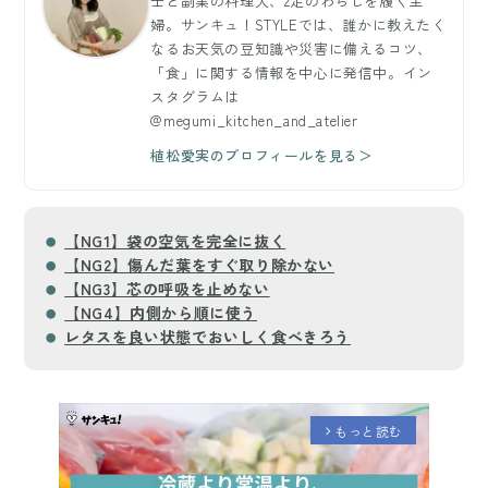
士と副業の料理人、2足のわらじを履く主
婦。サンキュ！STYLEでは、誰かに教えたく
なるお天気の豆知識や災害に備えるコツ、
「食」に関する情報を中心に発信中。イン
スタグラムは
@megumi_kitchen_and_atelier
植松愛実のプロフィールを見る＞
【NG1】袋の空気を完全に抜く
【NG2】傷んだ葉をすぐ取り除かない
【NG3】芯の呼吸を止めない
【NG4】内側から順に使う
レタスを良い状態でおいしく食べきろう
もっと読む
arrow_forward_ios