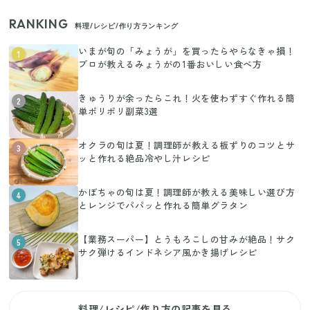
RANKING
料理/レシピ/作り方ランキング
いまが旬の「みょうが」を買ったらやらなきゃ損！
1
プロが教えるみょうがの1番おいしい食べ方
きゅうりが余ったらこれ！火を使わずすぐ作れる簡
2
単ポリポリ副菜3選
オクラの旬は夏！調理師が教える板ずりのコツとサ
3
ッと作れる絶品冷やし汁レシピ
かぼちゃの旬は夏！調理師が教える美味しい選び方
4
とレンジでパパッと作れる簡単グラタン
【業務スーパー】とうもろこしの甘みが絶品！サク
5
サク弾けるインドネシア風かき揚げレシピ
料理/レシピ/作り方の記事を見る