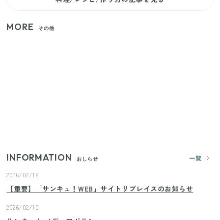
MORE
その他
【セリア】「考えた人天才！」使いやすさの工夫が
すごい大人気グッズ
【2026年夏】日本橋限定の手土産5選！老舗から新ブ
ランドまで
いまが旬の「みょうが」を買ったらやらなきゃ損！
プロが教えるみょうがの1番おいしい食べ方
INFORMATION
一覧
おしらせ
2026/02/18
【重要】「サンキュ！WEB」サイトリプレイスのお知らせ
2026/02/10