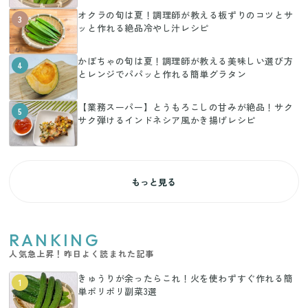
オクラの旬は夏！調理師が教える板ずりのコツとサ
3
ッと作れる絶品冷やし汁レシピ
かぼちゃの旬は夏！調理師が教える美味しい選び方
4
とレンジでパパッと作れる簡単グラタン
【業務スーパー】とうもろこしの甘みが絶品！サク
5
サク弾けるインドネシア風かき揚げレシピ
もっと見る
RANKING
人気急上昇！昨日よく読まれた記事
きゅうりが余ったらこれ！火を使わずすぐ作れる簡
1
単ポリポリ副菜3選