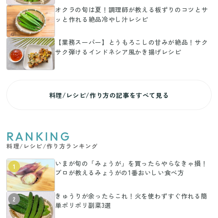
オクラの旬は夏！調理師が教える板ずりのコツとサ
ッと作れる絶品冷やし汁レシピ
【業務スーパー】とうもろこしの甘みが絶品！サク
サク弾けるインドネシア風かき揚げレシピ
料理/レシピ/作り方の記事をすべて見る
RANKING
料理/レシピ/作り方ランキング
いまが旬の「みょうが」を買ったらやらなきゃ損！
1
プロが教えるみょうがの1番おいしい食べ方
きゅうりが余ったらこれ！火を使わずすぐ作れる簡
2
単ポリポリ副菜3選