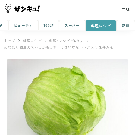
納
ビューティ
100均
スーパー
話題
料理レシピ
トップ
料理レシピ
料理/レシピ/作り方
あなたも間違えているかも!?やってはいけないレタスの保存方法