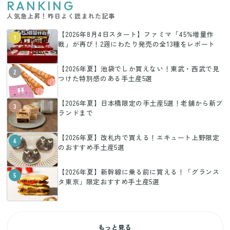
RANKING
人気急上昇！昨日よく読まれた記事
【2026年8月4日スタート】ファミマ「45%増量作
1
戦」が再び！2週にわたり発売の全13種をレポート
【2026年夏】池袋でしか買えない！東武・西武で見
2
つけた特別感のある手土産5選
【2026年夏】日本橋限定の手土産5選！老舗から新ブ
3
ランドまで
【2026年夏】改札内で買える！エキュート上野限定
4
のおすすめ手土産5選
【2026年夏】新幹線に乗る前に買える！「グランス
5
タ東京」限定おすすめ手土産5選
もっと見る