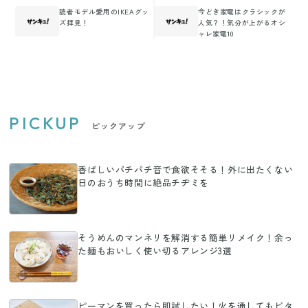
読者モデル愛用のIKEAグッ
今どき家電はクラシックが
ズ拝見！
人気？！気分が上がるオシ
ャレ家電10
PICKUP
ピックアップ
香ばしいパチパチ音で食欲そそる！外に出たくない
日のおうち時間に絶品チヂミを
そうめんのマンネリを解消する簡単リメイク！余っ
た麺もおいしく使い切るアレンジ3選
ピーマンを買ったら即試したい！火を通してもビタ