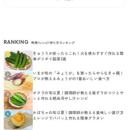
RANKING
料理/レシピ/作り方ランキング
きゅうりが余ったらこれ！火を使わずすぐ作れる簡
1
単ポリポリ副菜3選
いまが旬の「みょうが」を買ったらやらなきゃ損！
2
プロが教えるみょうがの1番おいしい食べ方
オクラの旬は夏！調理師が教える板ずりのコツとサ
3
ッと作れる絶品冷やし汁レシピ
かぼちゃの旬は夏！調理師が教える美味しい選び方
4
とレンジでパパッと作れる簡単グラタン