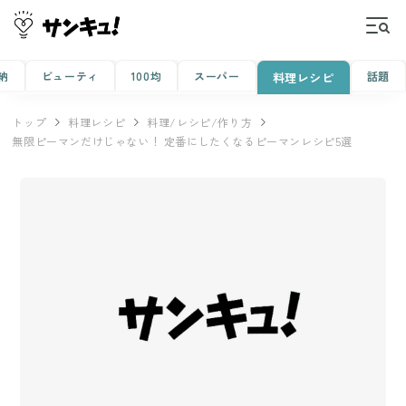
納
ビューティ
100均
スーパー
話題
料理レシピ
トップ
料理レシピ
料理/レシピ/作り方
無限ピーマンだけじゃない！ 定番にしたくなるピーマンレシピ5選