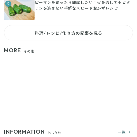
ピーマンを買ったら即試したい！火を通してもビタ
5
ミンを逃さない手軽なスピードおかずレシピ
料理/レシピ/作り方の記事を見る
MORE
その他
家族4人で100ギガ3,200円！ 今なら最大6ヵ月割引
（11/4まで）
【2026年夏】日本橋限定の手土産5選！老舗から新ブ
ランドまで
【セリア】「考えた人天才！」使いやすさの工夫が
すごい大人気グッズ
INFORMATION
一覧
おしらせ