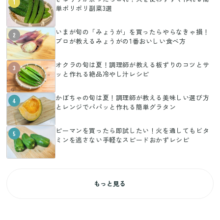
1
単ポリポリ副菜3選
いまが旬の「みょうが」を買ったらやらなきゃ損！
2
プロが教えるみょうがの1番おいしい食べ方
オクラの旬は夏！調理師が教える板ずりのコツとサ
3
ッと作れる絶品冷やし汁レシピ
かぼちゃの旬は夏！調理師が教える美味しい選び方
4
とレンジでパパッと作れる簡単グラタン
ピーマンを買ったら即試したい！火を通してもビタ
5
ミンを逃さない手軽なスピードおかずレシピ
もっと見る