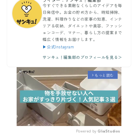
ライター：サンキュ！編集部
今すぐできる素敵なくらしのアイデアを毎
日発信中。お金の貯め方から、時短掃除、
洗濯、料理作りなどの家事の知恵、インテ
リア＆収納、ダイエットや美容、ファッシ
ョンコーデ、マナー、暮らし方の提案まで
幅広く情報をお届けします。
▶公式Instagram
サンキュ！編集部のプロフィールを見る＞
もっと読む
arrow_forward_ios
Powered by 
GliaStudios