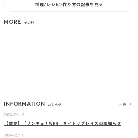
料理/レシピ/作り方の記事を見る
MORE
その他
家族4人で100ギガ3,200円！ 今なら最大6ヵ月割引
（11/4まで）
【2026年夏】日本橋限定の手土産5選！老舗から新ブ
ランドまで
【セリア】「考えた人天才！」使いやすさの工夫が
すごい大人気グッズ
INFORMATION
一覧
おしらせ
2026/02/18
【重要】「サンキュ！WEB」サイトリプレイスのお知らせ
2026/02/10