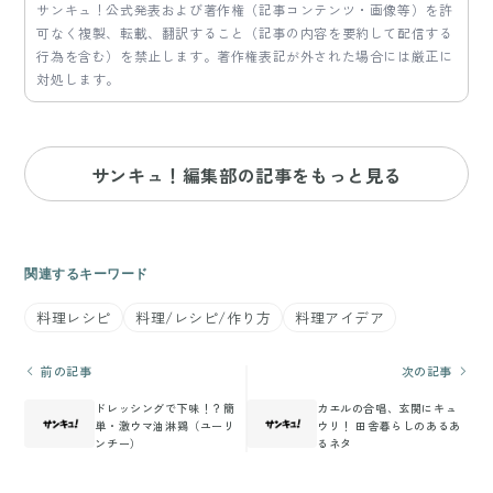
サンキュ！公式発表および著作権（記事コンテンツ・画像等）を許
可なく複製、転載、翻訳すること（記事の内容を要約して配信する
行為を含む）を禁止します。著作権表記が外された場合には厳正に
対処します。
サンキュ！編集部の記事をもっと見る
関連するキーワード
料理レシピ
料理/レシピ/作り方
料理アイデア
前の記事
次の記事
ドレッシングで下味！？簡
カエルの合唱、玄関にキュ
単・激ウマ油淋鶏（ユーリ
ウリ！ 田舎暮らしのあるあ
ンチー）
るネタ