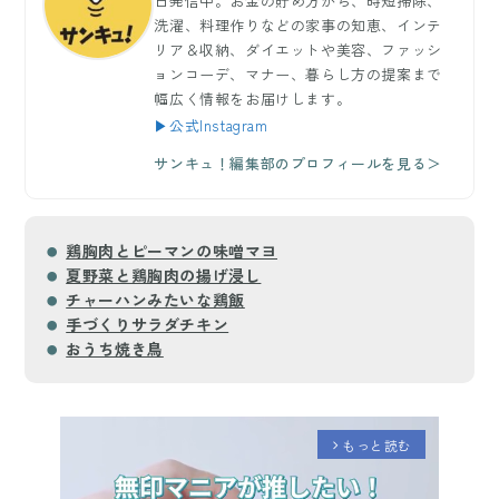
日発信中。お金の貯め方から、時短掃除、
洗濯、料理作りなどの家事の知恵、インテ
リア＆収納、ダイエットや美容、ファッシ
ョンコーデ、マナー、暮らし方の提案まで
幅広く情報をお届けします。
▶公式Instagram
サンキュ！編集部のプロフィールを見る＞
鶏胸肉とピーマンの味噌マヨ
夏野菜と鶏胸肉の揚げ浸し
チャーハンみたいな鶏飯
手づくりサラダチキン
おうち焼き鳥
もっと読む
arrow_forward_ios