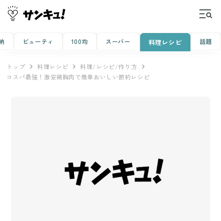
納
ビューティ
100均
スーパー
話題
料理レシピ
トップ
料理レシピ
料理/レシピ/作り方
コスパ最強！激安鶏胸肉で簡単おいしい節約レシピ