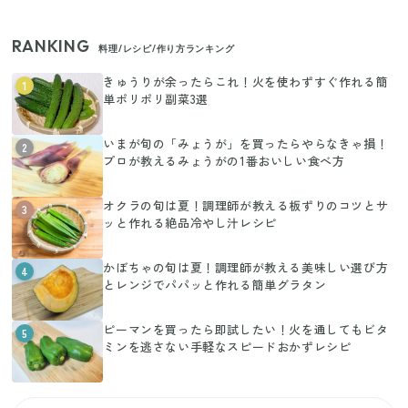
RANKING
料理/レシピ/作り方ランキング
きゅうりが余ったらこれ！火を使わずすぐ作れる簡
1
単ポリポリ副菜3選
いまが旬の「みょうが」を買ったらやらなきゃ損！
2
プロが教えるみょうがの1番おいしい食べ方
オクラの旬は夏！調理師が教える板ずりのコツとサ
3
ッと作れる絶品冷やし汁レシピ
かぼちゃの旬は夏！調理師が教える美味しい選び方
4
とレンジでパパッと作れる簡単グラタン
ピーマンを買ったら即試したい！火を通してもビタ
5
ミンを逃さない手軽なスピードおかずレシピ