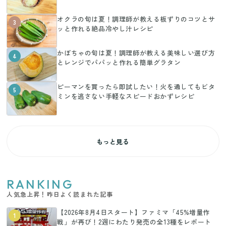
オクラの旬は夏！調理師が教える板ずりのコツとサ
3
ッと作れる絶品冷やし汁レシピ
かぼちゃの旬は夏！調理師が教える美味しい選び方
4
とレンジでパパッと作れる簡単グラタン
ピーマンを買ったら即試したい！火を通してもビタ
5
ミンを逃さない手軽なスピードおかずレシピ
もっと見る
RANKING
人気急上昇！昨日よく読まれた記事
【2026年8月4日スタート】ファミマ「45%増量作
1
戦」が再び！2週にわたり発売の全13種をレポート