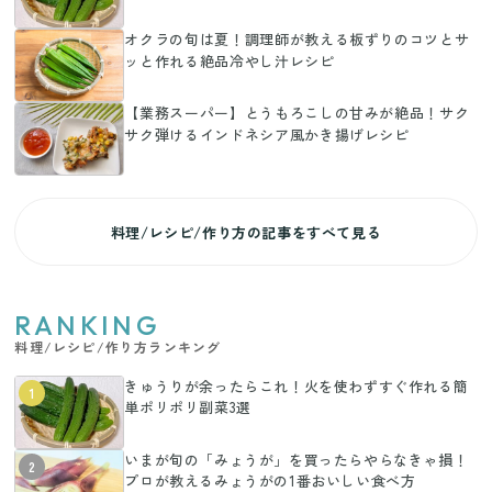
オクラの旬は夏！調理師が教える板ずりのコツとサ
ッと作れる絶品冷やし汁レシピ
【業務スーパー】とうもろこしの甘みが絶品！サク
サク弾けるインドネシア風かき揚げレシピ
料理/レシピ/作り方の記事をすべて見る
RANKING
料理/レシピ/作り方ランキング
きゅうりが余ったらこれ！火を使わずすぐ作れる簡
1
単ポリポリ副菜3選
いまが旬の「みょうが」を買ったらやらなきゃ損！
2
プロが教えるみょうがの1番おいしい食べ方