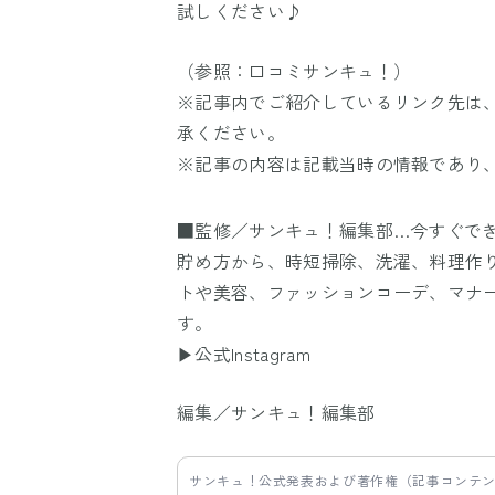
試しください♪
（参照：
口コミサンキュ！
）
※記事内でご紹介しているリンク先は
承ください。
※記事の内容は記載当時の情報であり
■監修／サンキュ！編集部…今すぐで
貯め方から、時短掃除、洗濯、料理作
トや美容、ファッションコーデ、マナ
す。
▶公式Instagram
編集／サンキュ！編集部
サンキュ！公式発表および著作権（記事コンテ