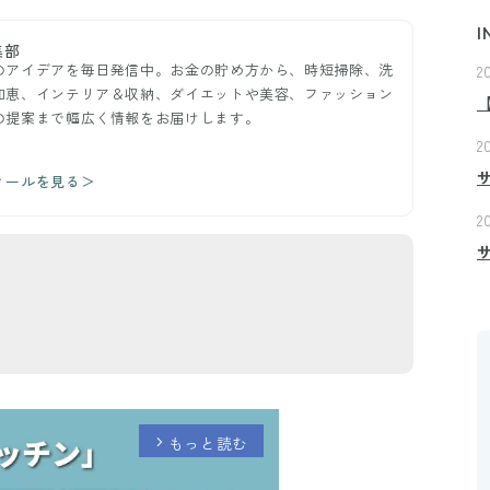
I
集部
のアイデアを毎日発信中。お金の貯め方から、時短掃除、洗
2
知恵、インテリア＆収納、ダイエットや美容、ファッション
の提案まで幅広く情報をお届けします。
2
ィールを見る＞
2
もっと読む
arrow_forward_ios