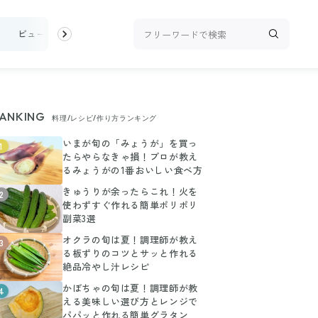
け
ビューティ
100均・雑貨
スーパー
料理レシピ
話題
ANKING
料理/レシピ/作り方ランキング
いまが旬の「みょうが」を買っ
1
たらやらなきゃ損！プロが教え
るみょうがの1番おいしい食べ方
きゅうりが余ったらこれ！火を
2
使わずすぐ作れる簡単ポリポリ
副菜3選
オクラの旬は夏！調理師が教え
3
る板ずりのコツとサッと作れる
絶品冷やし汁レシピ
かぼちゃの旬は夏！調理師が教
4
える美味しい選び方とレンジで
パパッと作れる簡単グラタン