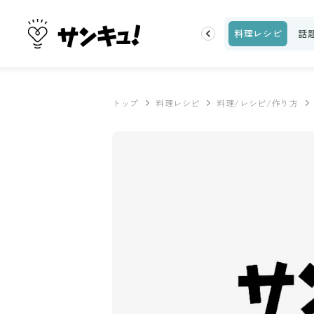
片付け
ビューティ
100均・雑貨
スーパー
料理レシピ
話
トップ
料理レシピ
料理/レシピ/作り方