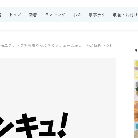
題
トップ
新着
ランキング
お金
家事テク
収納・片付
簡単ステップで栄養たっぷり＆ボリューム満点！絶品豚肉レシピ
R