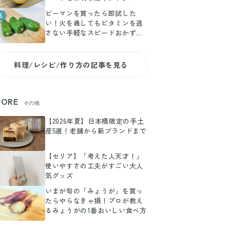
ピーマンを買ったら即試した
5
い！火を通してもビタミンを逃
さない手軽なスピードおかずレ
シピ
料理/レシピ/作り方の記事を見る
ORE
その他
【2026年夏】日本橋限定の手土
産5選！老舗から新ブランドまで
【セリア】「考えた人天才！」
使いやすさの工夫がすごい大人
気グッズ
いまが旬の「みょうが」を買っ
たらやらなきゃ損！プロが教え
るみょうがの1番おいしい食べ方