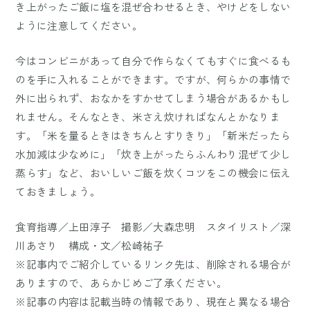
き上がったご飯に塩を混ぜ合わせるとき、やけどをしない
ように注意してください。
今はコンビニがあって自分で作らなくてもすぐに食べるも
のを手に入れることができます。ですが、何らかの事情で
外に出られず、おなかをすかせてしまう場合があるかもし
れません。そんなとき、米さえ炊ければなんとかなりま
す。「米を量るときはきちんとすりきり」「新米だったら
水加減は少なめに」「炊き上がったらふんわり混ぜて少し
蒸らす」など、おいしいご飯を炊くコツをこの機会に伝え
ておきましょう。
食育指導／上田淳子 撮影／大森忠明 スタイリスト／深
川あさり 構成・文／松崎祐子
※記事内でご紹介しているリンク先は、削除される場合が
ありますので、あらかじめご了承ください。
※記事の内容は記載当時の情報であり、現在と異なる場合