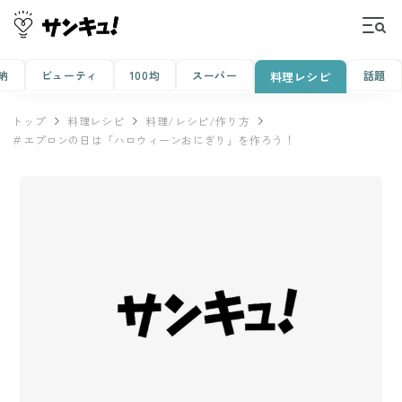
納
ビューティ
100均
スーパー
話題
料理レシピ
トップ
料理レシピ
料理/レシピ/作り方
＃エプロンの日は「ハロウィーンおにぎり」を作ろう！