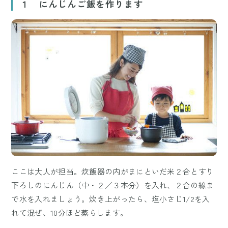
１ にんじんご飯を作ります
ここは大人が担当。炊飯器の内がまにといだ米２合とすり
下ろしのにんじん（中・２／３本分）を入れ、２合の線ま
で水を入れましょう。炊き上がったら、塩小さじ1/2を入
れて混ぜ、10分ほど蒸らします。