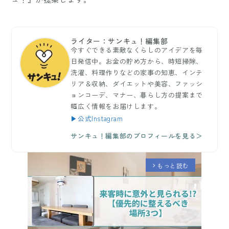
ライター：サンキュ！編集部
今すぐできる素敵なくらしのアイデアを毎
日発信中。お金の貯め方から、時短掃除、
洗濯、料理作りなどの家事の知恵、インテ
リア＆収納、ダイエットや美容、ファッシ
ョンコーデ、マナー、暮らし方の提案まで
幅広く情報をお届けします。
▶公式Instagram
サンキュ！編集部のプロフィールを見る＞
もっと読む
arrow_forward_ios