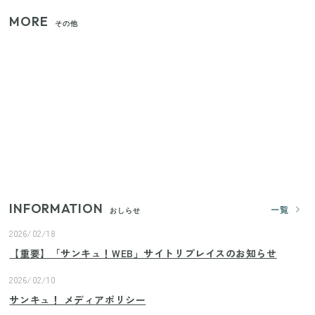
MORE
その他
いまが旬の「みょうが」を買ったらやらなきゃ損！
プロが教えるみょうがの1番おいしい食べ方
【セリア】「考えた人天才！」使いやすさの工夫が
すごい大人気グッズ
【2026年夏】日本橋限定の手土産5選！老舗から新ブ
ランドまで
INFORMATION
一覧
おしらせ
2026/02/18
【重要】「サンキュ！WEB」サイトリプレイスのお知らせ
2026/02/10
サンキュ！ メディアポリシー