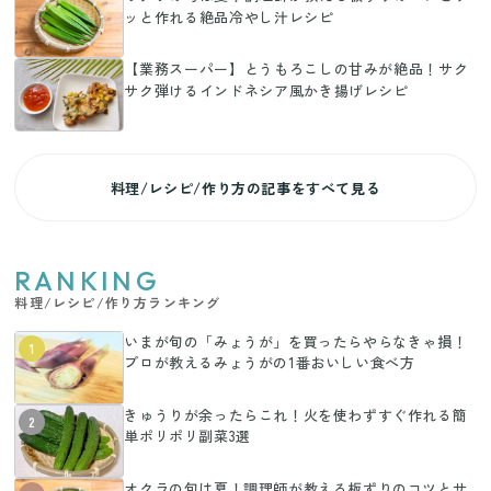
ッと作れる絶品冷やし汁レシピ
【業務スーパー】とうもろこしの甘みが絶品！サク
サク弾けるインドネシア風かき揚げレシピ
料理/レシピ/作り方の記事をすべて見る
RANKING
料理/レシピ/作り方ランキング
いまが旬の「みょうが」を買ったらやらなきゃ損！
1
プロが教えるみょうがの1番おいしい食べ方
きゅうりが余ったらこれ！火を使わずすぐ作れる簡
2
単ポリポリ副菜3選
オクラの旬は夏！調理師が教える板ずりのコツとサ