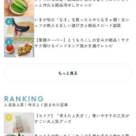
3
ッと作れる絶品冷やし汁レシピ
いまが旬の「なす」を買ったらやらなきゃ損！元シ
4
ェフが教える正しい選び方と絶品スピード副菜
【業務スーパー】とうもろこしの甘みが絶品！サク
5
サク弾けるインドネシア風かき揚げレシピ
もっと見る
RANKING
人気急上昇！昨日よく読まれた記事
【セリア】「考えた人天才！」使いやすさの工夫が
1
すごい大人気グッズ
きゅうりが余ったらこれ！火を使わずすぐ作れる簡