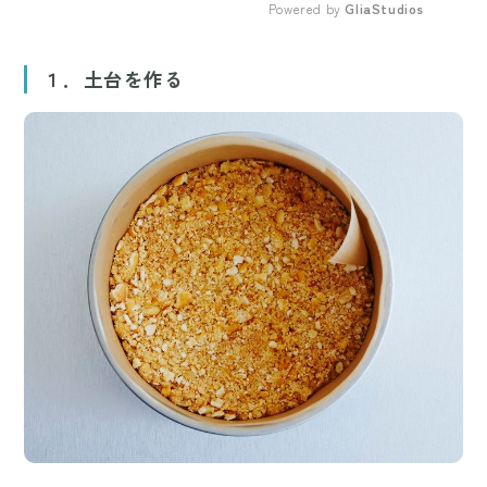
Powered by 
GliaStudios
Mute
１．土台を作る