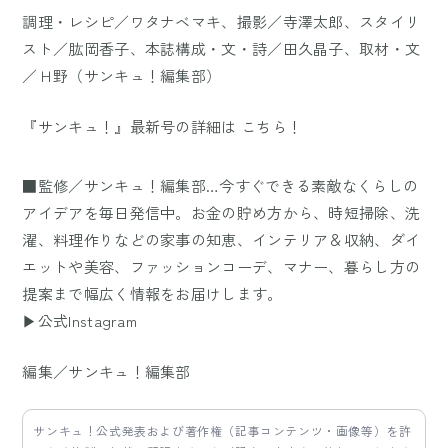
調理・レシピ／ワタナベマキ、撮影／寺澤太郎、スタイリ
スト／肱岡香子、本誌構成・文・詩／田久晶子、取材・文
／Ｈ野（サンキュ！編集部）
『サンキュ！』最新号の詳細は
こちら！
■監修／サンキュ！編集部…今すぐできる素敵なくらしの
アイデアを毎日発信中。お金の貯め方から、時短掃除、洗
濯、料理作りなどの家事の知恵、インテリア＆収納、ダイ
エットや美容、ファッションコーデ、マナー、暮らし方の
提案まで幅広く情報をお届けします。
▶公式Instagram
編集／サンキュ！編集部
サンキュ！公式発表および著作権（記事コンテンツ・画像等）を許