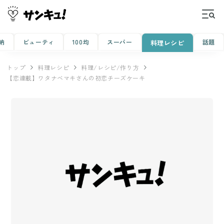
納
ビューティ
100均
スーパー
話題
料理レシピ
トップ
料理レシピ
料理/レシピ/作り方
【恋連載】ワタナベマキさんの初恋チーズケーキ