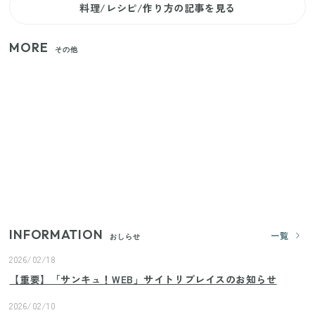
料理/レシピ/作り方の記事を見る
MORE
その他
【セリア】「考えた人天才！」使いやすさの工夫が
すごい大人気グッズ
いまが旬の「みょうが」を買ったらやらなきゃ損！
プロが教えるみょうがの1番おいしい食べ方
【2026年夏】日本橋限定の手土産5選！老舗から新ブ
ランドまで
INFORMATION
一覧
おしらせ
2026/02/18
【重要】「サンキュ！WEB」サイトリプレイスのお知らせ
2026/02/10