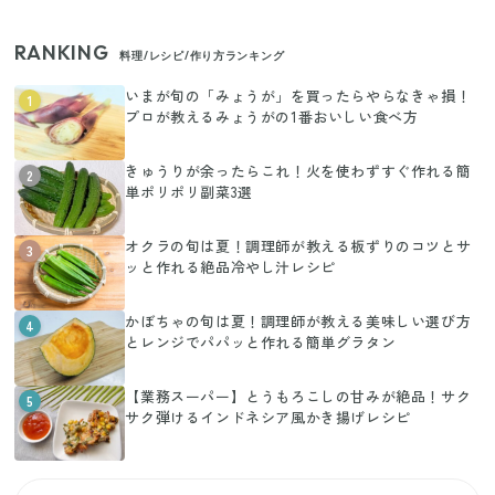
RANKING
料理/レシピ/作り方ランキング
いまが旬の「みょうが」を買ったらやらなきゃ損！
1
プロが教えるみょうがの1番おいしい食べ方
きゅうりが余ったらこれ！火を使わずすぐ作れる簡
2
単ポリポリ副菜3選
オクラの旬は夏！調理師が教える板ずりのコツとサ
3
ッと作れる絶品冷やし汁レシピ
かぼちゃの旬は夏！調理師が教える美味しい選び方
4
とレンジでパパッと作れる簡単グラタン
【業務スーパー】とうもろこしの甘みが絶品！サク
5
サク弾けるインドネシア風かき揚げレシピ