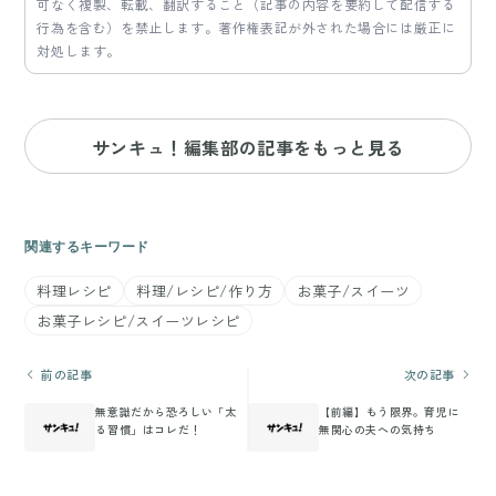
可なく複製、転載、翻訳すること（記事の内容を要約して配信する
行為を含む）を禁止します。著作権表記が外された場合には厳正に
対処します。
サンキュ！編集部の記事をもっと見る
関連するキーワード
料理レシピ
料理/レシピ/作り方
お菓子/スイーツ
お菓子レシピ/スイーツレシピ
前の記事
次の記事
無意識だから恐ろしい「太
【前編】もう限界。育児に
る習慣」はコレだ！
無関心の夫への気持ち