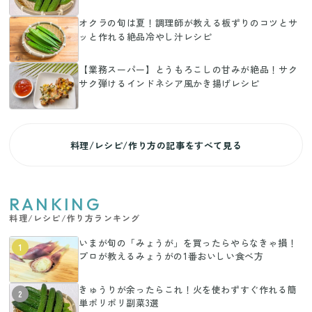
オクラの旬は夏！調理師が教える板ずりのコツとサ
ッと作れる絶品冷やし汁レシピ
【業務スーパー】とうもろこしの甘みが絶品！サク
サク弾けるインドネシア風かき揚げレシピ
料理/レシピ/作り方の記事をすべて見る
RANKING
料理/レシピ/作り方ランキング
いまが旬の「みょうが」を買ったらやらなきゃ損！
1
プロが教えるみょうがの1番おいしい食べ方
きゅうりが余ったらこれ！火を使わずすぐ作れる簡
2
単ポリポリ副菜3選