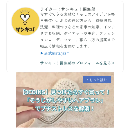
ライター：サンキュ！編集部
今すぐできる素敵なくらしのアイデアを毎
日発信中。お金の貯め方から、時短掃除、
洗濯、料理作りなどの家事の知恵、インテ
リア＆収納、ダイエットや美容、ファッシ
ョンコーデ、マナー、暮らし方の提案まで
幅広く情報をお届けします。
▶公式Instagram
サンキュ！編集部のプロフィールを見る＞
もっと読む
arrow_forward_ios