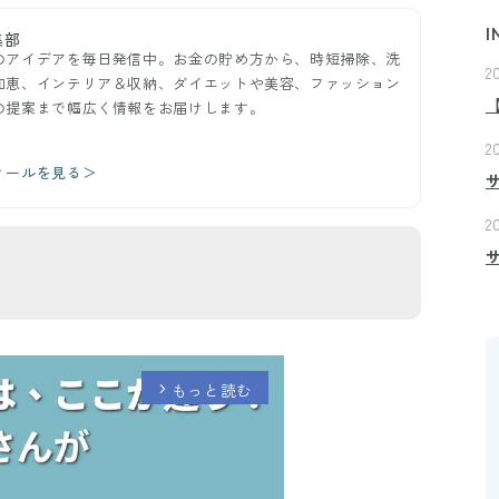
I
集部
のアイデアを毎日発信中。お金の貯め方から、時短掃除、洗
2
知恵、インテリア＆収納、ダイエットや美容、ファッション
の提案まで幅広く情報をお届けします。
2
ィールを見る＞
2
もっと読む
arrow_forward_ios