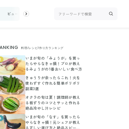
け
ビューティ
100均・雑貨
スーパー
料理レシピ
話題
ANKING
料理/レシピ/作り方ランキング
いまが旬の「みょうが」を買っ
1
たらやらなきゃ損！プロが教え
るみょうがの1番おいしい食べ方
きゅうりが余ったらこれ！火を
2
使わずすぐ作れる簡単ポリポリ
副菜3選
オクラの旬は夏！調理師が教え
3
る板ずりのコツとサッと作れる
絶品冷やし汁レシピ
いまが旬の「なす」を買ったら
4
やらなきゃ損！元シェフが教え
る正しい選び方と絶品スピード