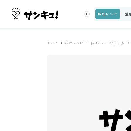
片付け
ビューティ
100均・雑貨
スーパー
料理レシピ
話
トップ
料理レシピ
料理/レシピ/作り方