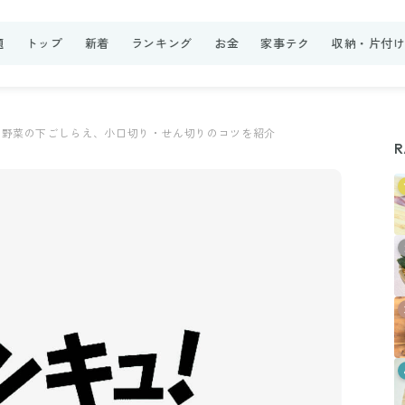
題
トップ
新着
ランキング
お金
家事テク
収納・片付
野菜の下ごしらえ、小口切り・せん切りのコツを紹介
R