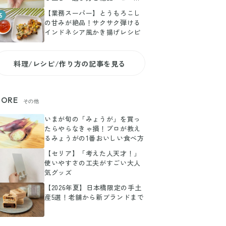
副菜
【業務スーパー】とうもろこし
5
の甘みが絶品！サクサク弾ける
インドネシア風かき揚げレシピ
料理/レシピ/作り方の記事を見る
ORE
その他
いまが旬の「みょうが」を買っ
たらやらなきゃ損！プロが教え
るみょうがの1番おいしい食べ方
【セリア】「考えた人天才！」
使いやすさの工夫がすごい大人
気グッズ
【2026年夏】日本橋限定の手土
産5選！老舗から新ブランドまで