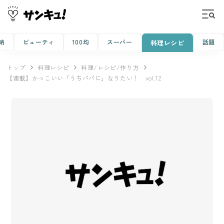
納
ビューティ
100均
スーパー
話題
料理レシピ
トップ
料理レシピ
料理/レシピ/作り方
【連載】かっこいい「うちパパに」なりたい！ vol.12