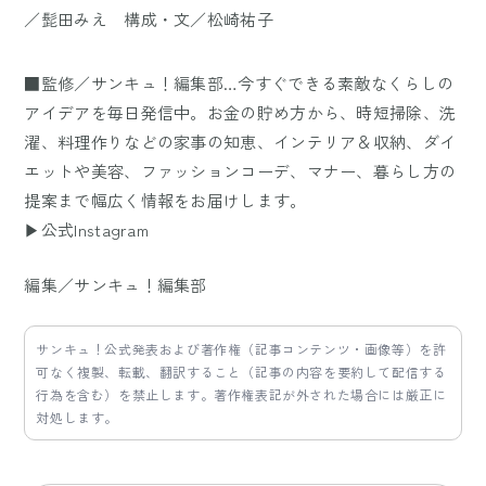
／髭田みえ 構成・文／松崎祐子
■監修／サンキュ！編集部…今すぐできる素敵なくらしの
アイデアを毎日発信中。お金の貯め方から、時短掃除、洗
濯、料理作りなどの家事の知恵、インテリア＆収納、ダイ
エットや美容、ファッションコーデ、マナー、暮らし方の
提案まで幅広く情報をお届けします。
▶公式Instagram
編集／サンキュ！編集部
サンキュ！公式発表および著作権（記事コンテンツ・画像等）を許
可なく複製、転載、翻訳すること（記事の内容を要約して配信する
行為を含む）を禁止します。著作権表記が外された場合には厳正に
対処します。