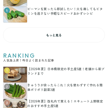
ピーマンを買ったら即試したい！火を通してもビタ
5
ミンを逃さない手軽なスピードおかずレシピ
もっと見る
RANKING
人気急上昇！昨日よく読まれた記事
【2026年夏】日本橋限定の手土産5選！老舗から新ブ
1
ランドまで
きゅうりが余ったらこれ！火を使わずすぐ作れる簡
2
単ポリポリ副菜3選
【2026年夏】改札内で買える！エキュート上野限定
3
のおすすめ手土産5選