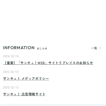
【セリア】「考えた人天才！」使いやすさの工夫が
すごい大人気グッズ
いまが旬の「みょうが」を買ったらやらなきゃ損！
プロが教えるみょうがの1番おいしい食べ方
INFORMATION
一覧
おしらせ
2026/02/18
【重要】「サンキュ！WEB」サイトリプレイスのお知らせ
2026/02/10
サンキュ！ メディアポリシー
2026/02/10
サンキュ！ 広告情報サイト