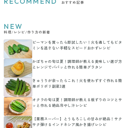
RECOMMEND
おすすめ記事
NEW
料理/レシピ/作り方の新着
ピーマンを買ったら即試したい！火を通してもビタ
ミンを逃さない手軽なスピードおかずレシピ
かぼちゃの旬は夏！調理師が教える美味しい選び方
とレンジでパパッと作れる簡単グラタン
きゅうりが余ったらこれ！火を使わずすぐ作れる簡
単ポリポリ副菜3選
オクラの旬は夏！調理師が教える板ずりのコツとサ
ッと作れる絶品冷やし汁レシピ
【業務スーパー】とうもろこしの甘みが絶品！サク
サク弾けるインドネシア風かき揚げレシピ