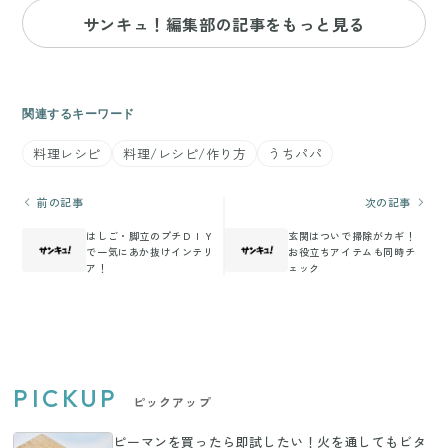
サンキュ！編集部の記事をもっと見る
関連するキーワード
料理レシピ
料理/レシピ/作り方
うちパパ
前の記事
次の記事
はしご・脚立のプチＤＩＹ
玄関はついで掃除がカギ！
で一気にあか抜けインテリ
お役立ちアイテムも同時チ
ア！
ェック
PICKUP
ピックアップ
ピーマンを買ったら即試したい！火を通してもビタ