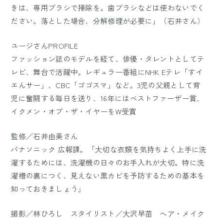
きは、専用ブラシで掃除を。歯ブラシなどは使わないでく
ださい。落とした場合、分解修理が必要に」（石井さん）
ユージさんPROFILE
ファッション誌のモデルを経て、俳優・タレントとしてテ
レビ、舞台で活躍中。レギュラー番組にNHK Eテレ「すイ
エんサー」、CBC「ゴゴスマ」など。3児の父親として育
児に奮闘する毎日を送り、16年にはベストファーザー賞、
イクメン・オブ・ザ・イヤーをW受賞
監修／石井由美さん
パナソニック 広報課。「大切な衣類を気持ちよく上手に洗
濯するためには、洗濯機の日々のお手入れが大切。特に洗
濯槽の裏につく、見えない黒カビを予防するための基本を
知っておきましょう」
撮影／林ひろし スタイリスト／大沢早苗 ヘア・メイク