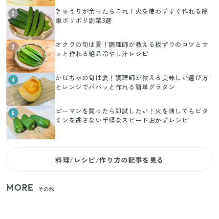
きゅうりが余ったらこれ！火を使わずすぐ作れる簡
2
単ポリポリ副菜3選
オクラの旬は夏！調理師が教える板ずりのコツとサ
3
ッと作れる絶品冷やし汁レシピ
かぼちゃの旬は夏！調理師が教える美味しい選び方
4
とレンジでパパッと作れる簡単グラタン
ピーマンを買ったら即試したい！火を通してもビタ
5
ミンを逃さない手軽なスピードおかずレシピ
料理/レシピ/作り方の記事を見る
MORE
その他
【2026年夏】日本橋限定の手土産5選！老舗から新ブ
ランドまで