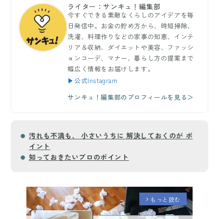
ライター：サンキュ！編集部
今すぐできる素敵なくらしのアイデアを毎
日発信中。お金の貯め方から、時短掃除、
洗濯、料理作りなどの家事の知恵、インテ
リア＆収納、ダイエットや美容、ファッシ
ョンコーデ、マナー、暮らし方の提案まで
幅広く情報をお届けします。
▶公式Instagram
サンキュ！編集部のプロフィールを見る＞
汚れも不満も、 小さいうちに 解決しておくのが ポ
イント
知っておきたいプロのポイント
もっと読む
arrow_forward_ios