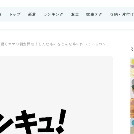
題
トップ
新着
ランキング
お金
家事テク
収納・片付
働くママの朝食問題！どんなものをどんな時に作っているの？
R