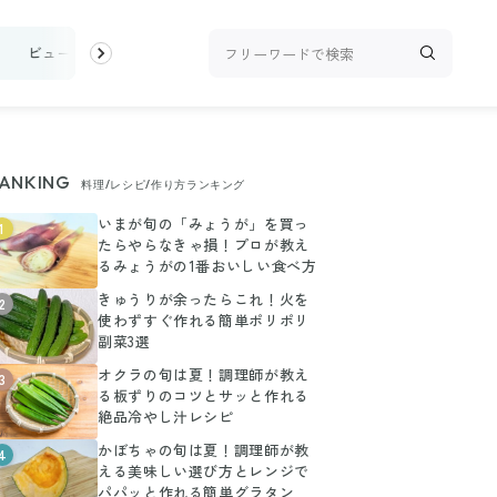
け
ビューティ
100均・雑貨
スーパー
料理レシピ
話題
ANKING
料理/レシピ/作り方ランキング
いまが旬の「みょうが」を買っ
1
たらやらなきゃ損！プロが教え
るみょうがの1番おいしい食べ方
きゅうりが余ったらこれ！火を
2
使わずすぐ作れる簡単ポリポリ
副菜3選
オクラの旬は夏！調理師が教え
3
る板ずりのコツとサッと作れる
絶品冷やし汁レシピ
かぼちゃの旬は夏！調理師が教
4
える美味しい選び方とレンジで
パパッと作れる簡単グラタン