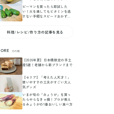
ピーマンを買ったら即試した
5
い！火を通してもビタミンを逃
さない手軽なスピードおかずレ
シピ
料理/レシピ/作り方の記事を見る
ORE
その他
【2026年夏】日本橋限定の手土
産5選！老舗から新ブランドまで
【セリア】「考えた人天才！」
使いやすさの工夫がすごい大人
気グッズ
いまが旬の「みょうが」を買っ
たらやらなきゃ損！プロが教え
るみょうがの1番おいしい食べ方