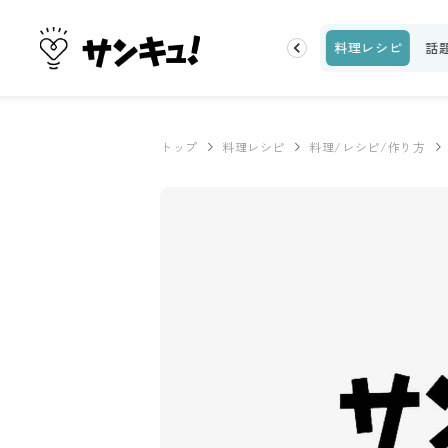
片付け
ビューティ
100均・雑貨
スーパー
料理レシピ
話
トップ
料理レシピ
料理/レシピ/作り方