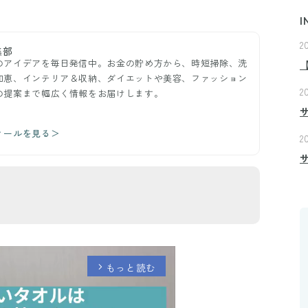
I
2
集部
のアイデアを毎日発信中。お金の貯め方から、時短掃除、洗
知恵、インテリア＆収納、ダイエットや美容、ファッション
2
の提案まで幅広く情報をお届けします。
ィールを見る＞
2
もっと読む
arrow_forward_ios