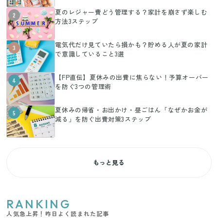
夏のレジャー費どう管理する？家計を崩さず楽しむ
2
方法3ステップ
電気代だけ見ていたら損かも？貯める人が夏の家計
3
で意識していること3選
【FP直伝】夏休みの出費に焦らない！予算オーバー
4
を防ぐ3つの管理術
夏休みの帰省・お出かけ・昼ごはん「なぜかお金が
5
減る」を防ぐ出費対策3ステップ
もっと見る
RANKING
人気急上昇！昨日よく読まれた記事