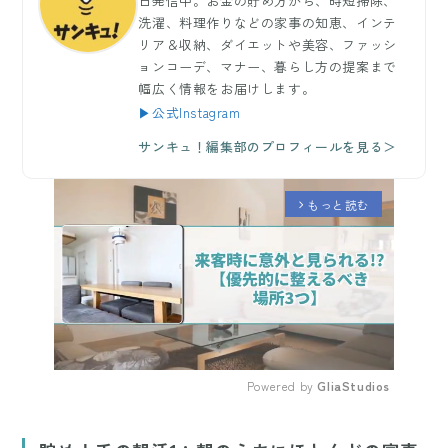
日発信中。お金の貯め方から、時短掃除、
洗濯、料理作りなどの家事の知恵、インテ
リア＆収納、ダイエットや美容、ファッシ
ョンコーデ、マナー、暮らし方の提案まで
幅広く情報をお届けします。
▶公式Instagram
サンキュ！編集部のプロフィールを見る＞
もっと読む
arrow_forward_ios
Powered by 
GliaStudios
Mute