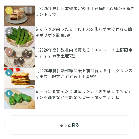
【2026年夏】日本橋限定の手土産5選！老舗から新ブ
1
ランドまで
きゅうりが余ったらこれ！火を使わずすぐ作れる簡
2
単ポリポリ副菜3選
【2026年夏】改札内で買える！エキュート上野限定
3
のおすすめ手土産5選
【2026年夏】新幹線に乗る前に買える！「グランス
4
タ東京」限定おすすめ手土産5選
ピーマンを買ったら即試したい！火を通してもビタ
5
ミンを逃さない手軽なスピードおかずレシピ
もっと見る