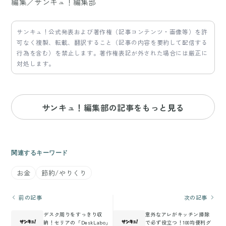
編集／サンキュ！編集部
サンキュ！公式発表および著作権（記事コンテンツ・画像等）を許
可なく複製、転載、翻訳すること（記事の内容を要約して配信する
行為を含む）を禁止します。著作権表記が外された場合には厳正に
対処します。
サンキュ！編集部の記事をもっと見る
関連するキーワード
お金
節約/やりくり
前の記事
次の記事
デスク周りをすっきり収
意外なアレがキッチン掃除
納！セリアの「DeskLabo」
で必ず役立つ！100均便利グ