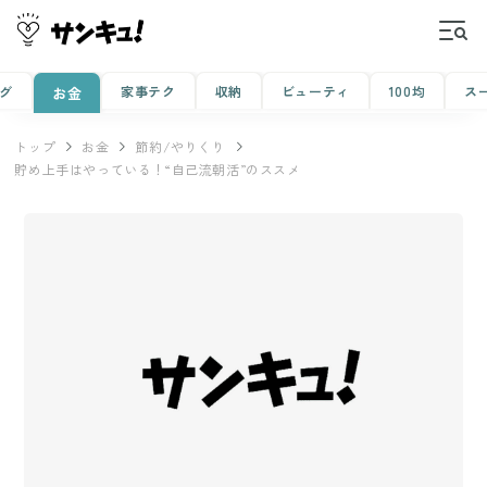
グ
家事テク
収納
ビューティ
100均
ス
お金
トップ
お金
節約/やりくり
貯め上手はやっている！“自己流朝活”のススメ