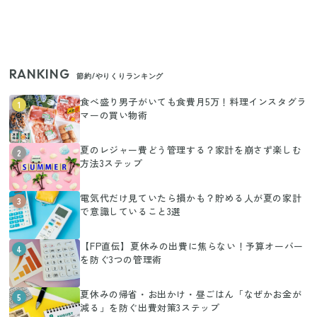
RANKING
節約/やりくりランキング
食べ盛り男子がいても食費月5万！料理インスタグラ
1
マーの買い物術
夏のレジャー費どう管理する？家計を崩さず楽しむ
2
方法3ステップ
電気代だけ見ていたら損かも？貯める人が夏の家計
3
で意識していること3選
【FP直伝】夏休みの出費に焦らない！予算オーバー
4
を防ぐ3つの管理術
夏休みの帰省・お出かけ・昼ごはん「なぜかお金が
5
減る」を防ぐ出費対策3ステップ