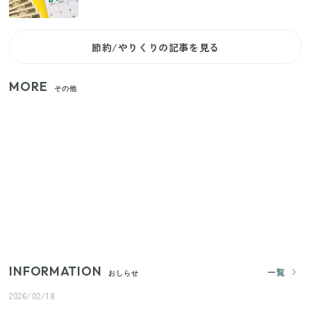
節約/やりくりの記事を見る
MORE
その他
【2026年夏】日本橋限定の手土産5選！老舗から新ブ
ランドまで
【セリア】「考えた人天才！」使いやすさの工夫が
すごい大人気グッズ
いまが旬の「みょうが」を買ったらやらなきゃ損！
プロが教えるみょうがの1番おいしい食べ方
INFORMATION
一覧
おしらせ
2026/02/18