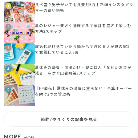
食べ盛り男子がいても食費月5万！料理インスタグラ
1
マーの買い物術
夏のレジャー費どう管理する？家計を崩さず楽しむ
2
方法3ステップ
電気代だけ見ていたら損かも？貯める人が夏の家計
3
で意識していること3選
夏休みの帰省・お出かけ・昼ごはん「なぜかお金が
4
減る」を防ぐ出費対策3ステップ
【FP直伝】夏休みの出費に焦らない！予算オーバー
5
を防ぐ3つの管理術
節約/やりくりの記事を見る
MORE
その他