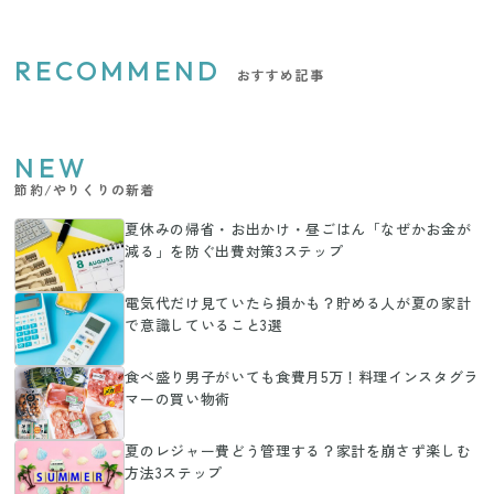
RECOMMEND
おすすめ記事
NEW
節約/やりくりの新着
夏休みの帰省・お出かけ・昼ごはん「なぜかお金が
減る」を防ぐ出費対策3ステップ
電気代だけ見ていたら損かも？貯める人が夏の家計
で意識していること3選
食べ盛り男子がいても食費月5万！料理インスタグラ
マーの買い物術
夏のレジャー費どう管理する？家計を崩さず楽しむ
方法3ステップ