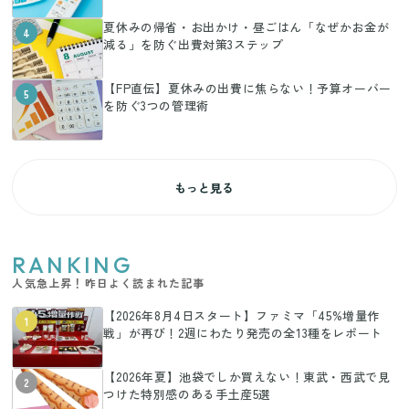
夏休みの帰省・お出かけ・昼ごはん「なぜかお金が
4
減る」を防ぐ出費対策3ステップ
【FP直伝】夏休みの出費に焦らない！予算オーバー
5
を防ぐ3つの管理術
もっと見る
RANKING
人気急上昇！昨日よく読まれた記事
【2026年8月4日スタート】ファミマ「45%増量作
1
戦」が再び！2週にわたり発売の全13種をレポート
【2026年夏】池袋でしか買えない！東武・西武で見
2
つけた特別感のある手土産5選