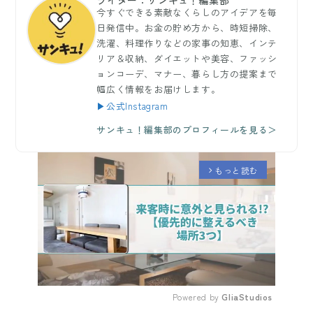
ライター：サンキュ！編集部
今すぐできる素敵なくらしのアイデアを毎
日発信中。お金の貯め方から、時短掃除、
洗濯、料理作りなどの家事の知恵、インテ
リア＆収納、ダイエットや美容、ファッシ
ョンコーデ、マナー、暮らし方の提案まで
幅広く情報をお届けします。
▶公式Instagram
サンキュ！編集部のプロフィールを見る＞
もっと読む
arrow_forward_ios
Powered by 
GliaStudios