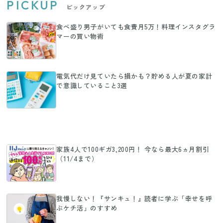
PICKUP
ピックアップ
食べ盛り男子がいても食費月5万！料理インスタグラ
マーの買い物術
電気代だけ見ていたら損かも？貯める人が夏の家計
で意識していること3選
家族4人で100ギガ3,200円！ 今なら最大6ヵ月割引
（11/4まで）
我慢しない！『サンキュ！』読者に学ぶ「幸せを呼
ぶケチ活」のすすめ