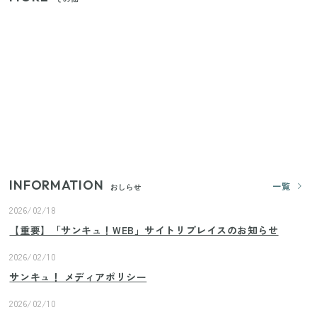
家族4人で100ギガ3,200円！ 今なら最大6ヵ月割引
（11/4まで）
【2026年夏】日本橋限定の手土産5選！老舗から新ブ
ランドまで
【セリア】「考えた人天才！」使いやすさの工夫が
すごい大人気グッズ
INFORMATION
一覧
おしらせ
2026/02/18
【重要】「サンキュ！WEB」サイトリプレイスのお知らせ
2026/02/10
サンキュ！ メディアポリシー
2026/02/10