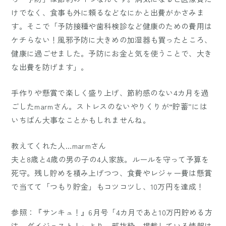
けでなく、食事も外に頼るなどなにかと出費がかさみま
す。そこで「予防接種や歯科検診など健康のための費用は
ケチらない！風邪予防に大きめの加湿器も買ったところ、
健康に過ごせました。予防にお金と気を使うことで、大き
な出費を防げます」。
手作りや懸賞で楽しく盛り上げ、節約感のない4カ月を過
ごしたmarmさん。ストレスのないやりくりが“貯蓄”には
いちばん大事なことかもしれませんね。
教えてくれた人…marmさん
夫と8歳と4歳の男の子の4人家族。ルールを守って予算を
死守。残し貯めを積み上げつつ、食費やレジャー費は懸賞
で当てて「つもり貯金」もコツコツし、10万円を達成！
参照：『サンキュ！』6月号「4カ月であと10万円貯める方
法、ダイジェスト！」より一部抜粋。掲載している情報は