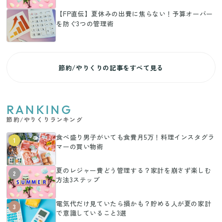
【FP直伝】夏休みの出費に焦らない！予算オーバー
を防ぐ3つの管理術
節約/やりくりの記事をすべて見る
RANKING
節約/やりくりランキング
食べ盛り男子がいても食費月5万！料理インスタグラ
1
マーの買い物術
夏のレジャー費どう管理する？家計を崩さず楽しむ
2
方法3ステップ
電気代だけ見ていたら損かも？貯める人が夏の家計
3
で意識していること3選