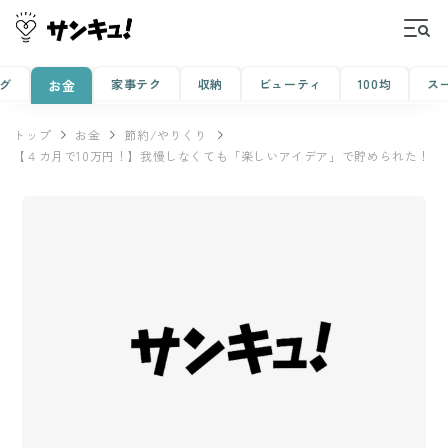
グ
家事テク
収納
ビューティ
100均
ス
お金
トップ
お金
節約/やりくり
【４カ月で10万円！】我慢しなくても「楽しいアイデア」で貯められた！