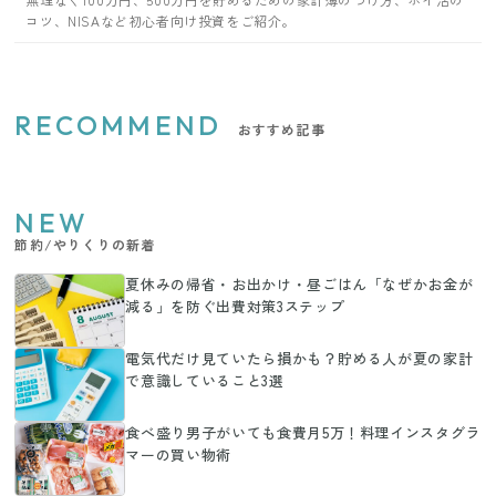
コツ、NISAなど初心者向け投資をご紹介。
RECOMMEND
おすすめ記事
NEW
節約/やりくりの新着
夏休みの帰省・お出かけ・昼ごはん「なぜかお金が
減る」を防ぐ出費対策3ステップ
電気代だけ見ていたら損かも？貯める人が夏の家計
で意識していること3選
食べ盛り男子がいても食費月5万！料理インスタグラ
マーの買い物術