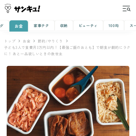
グ
家事テク
収納
ビューティ
100均
ス
お金
トップ
お金
節約/やりくり
子ども3人で食費月3万円以内！【最強ご飯のおとも】で朝食が劇的にラク
に！ あと一品欲しいときの救世主