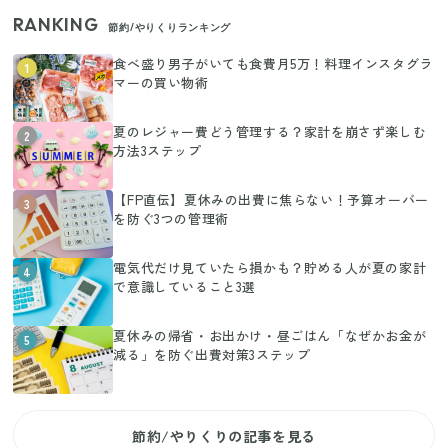
RANKING
節約/やりくりランキング
食べ盛り男子がいても食費月5万！料理インスタグラ
1
マーの買い物術
夏のレジャー費どう管理する？家計を崩さず楽しむ
2
方法3ステップ
【FP直伝】夏休みの出費に焦らない！予算オーバー
3
を防ぐ3つの管理術
電気代だけ見ていたら損かも？貯める人が夏の家計
4
で意識していること3選
夏休みの帰省・お出かけ・昼ごはん「なぜかお金が
5
減る」を防ぐ出費対策3ステップ
節約/やりくりの記事を見る