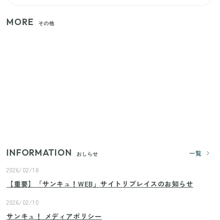
MORE
その他
【セリア】「考えた人天才！」使いやすさの工夫が
すごい大人気グッズ
いまが旬の「みょうが」を買ったらやらなきゃ損！
プロが教えるみょうがの1番おいしい食べ方
【2026年夏】日本橋限定の手土産5選！老舗から新ブ
ランドまで
INFORMATION
一覧
おしらせ
2026/02/18
【重要】「サンキュ！WEB」サイトリプレイスのお知らせ
2026/02/10
サンキュ！ メディアポリシー