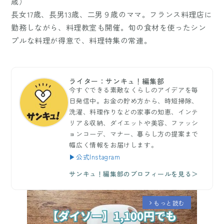
歳）
長女17歳、長男13歳、二男９歳のママ。フランス料理店に
勤務しながら、料理教室も開催。旬の食材を使ったシン
プルな料理が得意で、料理特集の常連。
ライター：サンキュ！編集部
今すぐできる素敵なくらしのアイデアを毎
日発信中。お金の貯め方から、時短掃除、
洗濯、料理作りなどの家事の知恵、インテ
リア＆収納、ダイエットや美容、ファッシ
ョンコーデ、マナー、暮らし方の提案まで
幅広く情報をお届けします。
▶公式Instagram
サンキュ！編集部のプロフィールを見る＞
もっと読む
arrow_forward_ios