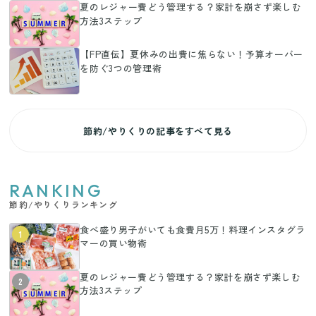
夏のレジャー費どう管理する？家計を崩さず楽しむ
方法3ステップ
【FP直伝】夏休みの出費に焦らない！予算オーバー
を防ぐ3つの管理術
節約/やりくりの記事をすべて見る
RANKING
節約/やりくりランキング
食べ盛り男子がいても食費月5万！料理インスタグラ
1
マーの買い物術
夏のレジャー費どう管理する？家計を崩さず楽しむ
2
方法3ステップ