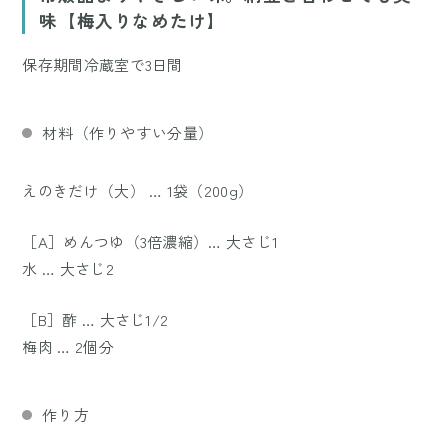
味【梅入りなめたけ】
保存期間冷蔵室で3日間
材料（作りやすい分量）
えのきだけ（大） … 1袋（200g）
［A］めんつゆ（3倍濃縮）… 大さじ1
水 … 大さじ2
［B］酢 … 大さじ1/2
梅肉 … 2個分
作り方