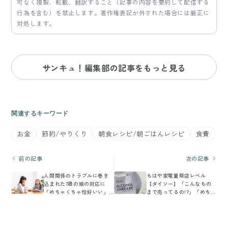
可なく複製、転載、翻訳すること（記事の内容を要約して配信する
行為を含む）を禁止します。著作権表記が外された場合には厳正に
対処します。
サンキュ！編集部の記事をもっと見る
関連するキーワード
お金
節約/やりくり
朝食レシピ/朝ごはんレシピ
食費
前の記事
次の記事
人間関係のトラブルに巻き
もはや家電量販店レベル
込まれた7歳の娘の対応に
【ダイソー】「こんなもの
「めちゃくちゃ恰好いい」
まで売ってるの!?」「めちゃ
2.3万件のいいね集まる！
便利！」SNSで大注目のコ
スパ最強家電4選