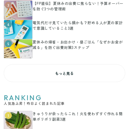
【FP直伝】夏休みの出費に焦らない！予算オーバー
3
を防ぐ3つの管理術
電気代だけ見ていたら損かも？貯める人が夏の家計
4
で意識していること3選
夏休みの帰省・お出かけ・昼ごはん「なぜかお金が
5
減る」を防ぐ出費対策3ステップ
もっと見る
RANKING
人気急上昇！昨日よく読まれた記事
きゅうりが余ったらこれ！火を使わずすぐ作れる簡
1
単ポリポリ副菜3選