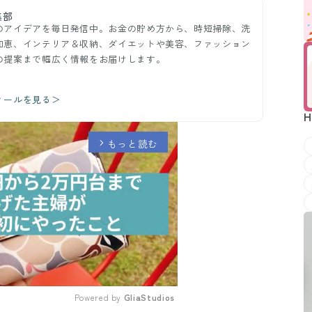
集部
のアイデアを毎日発信中。お金の貯め方から、時短掃除、洗
知恵、インテリア＆収納、ダイエットや美容、ファッション
の提案まで幅広く情報をお届けします。
ィールを見る＞
H
もっと読む
arrow_forward_ios
Powered by 
GliaStudios