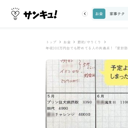
理レシピ
話題
トップ
新着
ランキング
お金
家事テク
トップ
お金
節約/やりくり
年収300万円台でも貯めてる人の共通点！「家計