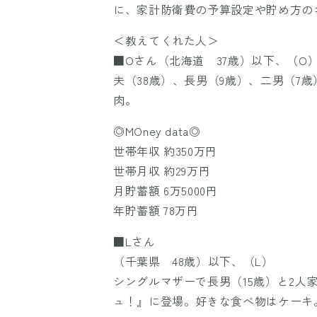
に、家計防衛費の予算設定や貯め方の
＜教えてくれた人＞
■Oさん（北海道 37歳）以下、（O
夫（38歳）、長男（9歳）、二男（7
肉。
◎MOney data◎
世帯年収 約350万円
世帯月収 約29万円
月貯蓄額 6万5000円
年貯蓄額 78万円
■Lさん
（千葉県 48歳）以下、（L）
シングルマザーで長男（15歳）と2人
ュ！』に登場。好きな食べ物はケーキ