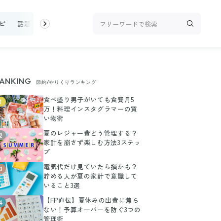
ピ
話題
トップ
新着
ランキング
お金
家事テク
収
ANKING
節約/やりくりランキング
食べ盛り男子がいても食費月5
1
万！料理インスタグラマーの買
い物術
夏のレジャー費どう管理する？
2
家計を崩さず楽しむ方法3ステッ
プ
電気代だけ見ていたら損かも？
3
貯める人が夏の家計で意識して
いること3選
【FP直伝】夏休みの出費に焦ら
4
ない！予算オーバーを防ぐ3つの
管理術