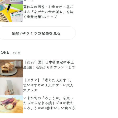
夏休みの帰省・お出かけ・昼ご
5
はん「なぜかお金が減る」を防
ぐ出費対策3ステップ
節約/やりくりの記事を見る
ORE
その他
【2026年夏】日本橋限定の手土
産5選！老舗から新ブランドまで
【セリア】「考えた人天才！」
使いやすさの工夫がすごい大人
気グッズ
いまが旬の「みょうが」を買っ
たらやらなきゃ損！プロが教え
るみょうがの1番おいしい食べ方