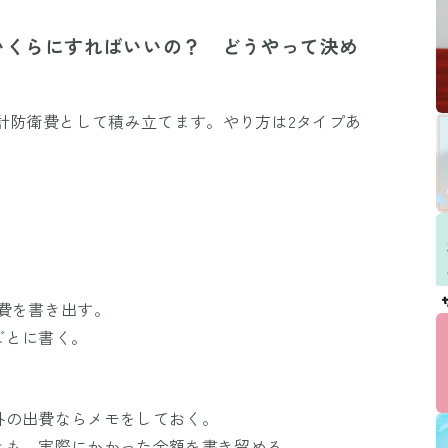
Mute
いくらにすればいいの？ どうやって決め
家計防衛費として積み立てます。やり方は2タイプあ
費を書き出す。
ごとに書く。
外の出費ならメモをしておく。
きも、実際にかかった金額を書き留める。