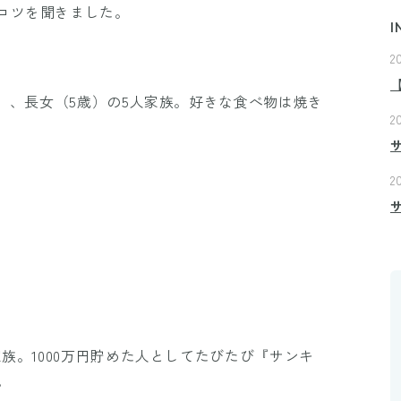
コツを聞きました。
I
2
）
歳）、長女（5歳）の5人家族。好きな食べ物は焼き
2
2
家族。1000万円貯めた人としてたびたび『サンキ
。