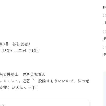
I
2
2
第3号 被扶養者）
2
13歳）、二男（11歳）
保険労務士 井戸美枝さん
シャリスト。近著『一般論はもういいので、私の老
経BP）が大ヒット中！