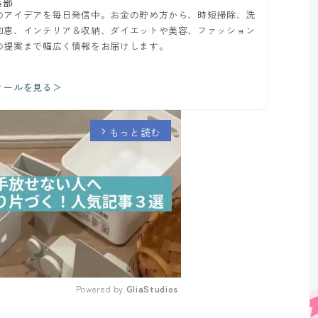
集部
のアイデアを毎日発信中。お金の貯め方から、時短掃除、洗
知恵、インテリア＆収納、ダイエットや美容、ファッション
の提案まで幅広く情報をお届けします。
ィールを見る＞
もっと読む
arrow_forward_ios
Powered by 
GliaStudios