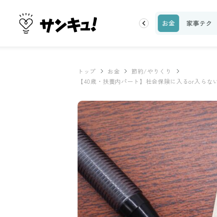
理レシピ
話題
トップ
新着
ランキング
お金
家事テク
トップ
お金
節約/やりくり
【40歳・扶養内パート】社会保険に入るor入ら