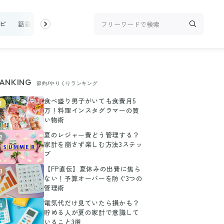
ピ
話題
トップ
新着
ランキング
お金
家事テク
収
ANKING
節約/やりくりランキング
食べ盛り男子がいても食費月5
1
万！料理インスタグラマーの買
い物術
夏のレジャー費どう管理する？
2
家計を崩さず楽しむ方法3ステッ
プ
【FP直伝】夏休みの出費に焦ら
3
ない！予算オーバーを防ぐ3つの
管理術
電気代だけ見ていたら損かも？
4
貯める人が夏の家計で意識して
いること3選