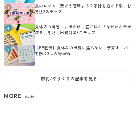
夏のレジャー費どう管理する？家計を崩さず楽しむ
3
方法3ステップ
夏休みの帰省・お出かけ・昼ごはん「なぜかお金が
4
減る」を防ぐ出費対策3ステップ
【FP直伝】夏休みの出費に焦らない！予算オーバー
5
を防ぐ3つの管理術
節約/やりくりの記事を見る
MORE
その他
家族4人で100ギガ3,200円！ 今なら最大6ヵ月割引
（11/4まで）
【2026年夏】日本橋限定の手土産5選！老舗から新ブ
ランドまで