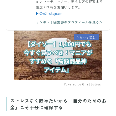
ョンコーデ、マナー、暮らし方の提案まで
幅広く情報をお届けします。
▶公式Instagram
サンキュ！編集部のプロフィールを見る＞
もっと読む
arrow_forward_ios
Powered by 
GliaStudios
Mute
ストレスなく貯めたいから「自分のためのお
金」こそ十分に確保する