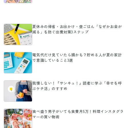
夏休みの帰省・お出かけ・昼ごはん「なぜかお金が
減る」を防ぐ出費対策3ステップ
電気代だけ見ていたら損かも？貯める人が夏の家計
で意識していること3選
我慢しない！『サンキュ！』読者に学ぶ「幸せを呼
ぶケチ活」のすすめ
食べ盛り男子がいても食費月5万！料理インスタグラ
マーの買い物術