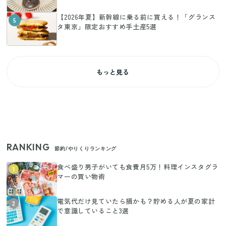
【2026年夏】新幹線に乗る前に買える！「グランス
5
タ東京」限定おすすめ手土産5選
もっと見る
RANKING
節約/やりくりランキング
食べ盛り男子がいても食費月5万！料理インスタグラ
1
マーの買い物術
電気代だけ見ていたら損かも？貯める人が夏の家計
2
で意識していること3選