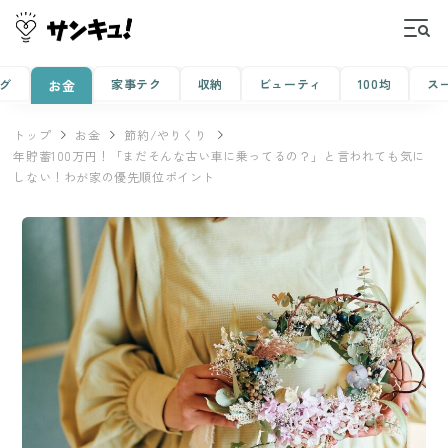
グ
家事テク
収納
ビューティ
100均
ス
お金
トップ
お金
節約/やりくり
年貯蓄100万円！「まだそんな古い車に乗ってるの？」と言われても気に
しない！わが家の優先順位ポイント