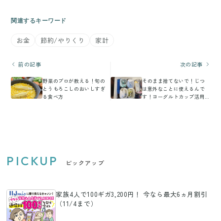
関連するキーワード
お金
節約/やりくり
家計
前の記事
次の記事
野菜のプロが教える！旬の
そのまま捨てないで！じつ
とうもろこしのおいしすぎ
は意外なことに使えるんで
る食べ方
す！ヨーグルトカップ活用
法3つ
PICKUP
ピックアップ
家族4人で100ギガ3,200円！ 今なら最大6ヵ月割引
（11/4まで）