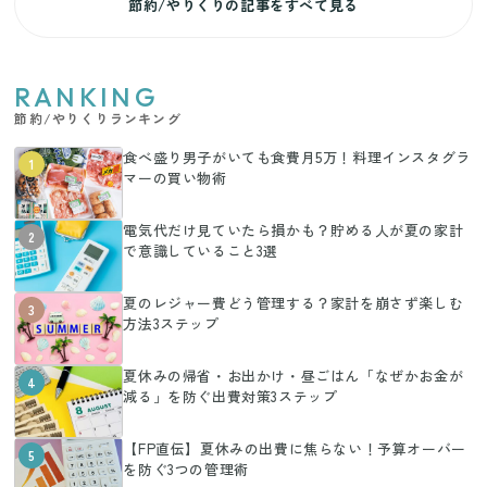
節約/やりくりの記事をすべて見る
RANKING
節約/やりくりランキング
食べ盛り男子がいても食費月5万！料理インスタグラ
1
マーの買い物術
電気代だけ見ていたら損かも？貯める人が夏の家計
2
で意識していること3選
夏のレジャー費どう管理する？家計を崩さず楽しむ
3
方法3ステップ
夏休みの帰省・お出かけ・昼ごはん「なぜかお金が
4
減る」を防ぐ出費対策3ステップ
【FP直伝】夏休みの出費に焦らない！予算オーバー
5
を防ぐ3つの管理術