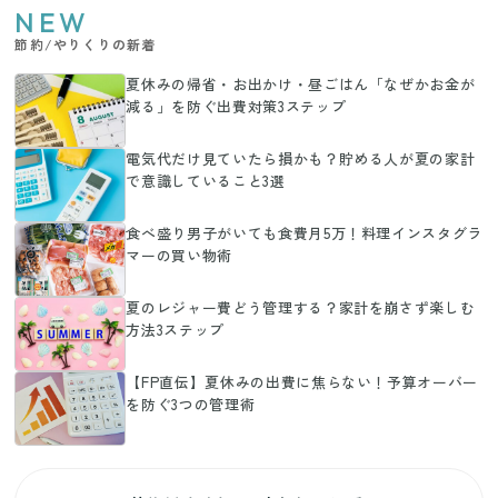
NEW
節約/やりくりの新着
夏休みの帰省・お出かけ・昼ごはん「なぜかお金が
減る」を防ぐ出費対策3ステップ
電気代だけ見ていたら損かも？貯める人が夏の家計
で意識していること3選
食べ盛り男子がいても食費月5万！料理インスタグラ
マーの買い物術
夏のレジャー費どう管理する？家計を崩さず楽しむ
方法3ステップ
【FP直伝】夏休みの出費に焦らない！予算オーバー
を防ぐ3つの管理術