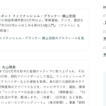
I
2
タント ファイナンシャル・プランナー 横山光昭
での相談実績件数は3万件以上。情報番組、ラジオ、雑誌な
月3000円からはじめる新NISA超入門』（アスコム）な
万部超！
2
ァイナンシャル・プランナー 横山光昭のプロフィールを見
2
 丸山晴美
1年で200万円を貯めた経験がメディアに取り上げられ、その
001年、節約アドバイザーとして独立。ファイナンシャルプ
生活アドバイザーなどの資格を取得。身の回りの節約術やライ
管理運用のアドバイスなどを、テレビやラジオ、雑誌、講演
は「シングルママのお金に困らない本」（徳間書店）、「50
金生活の不安、解消します」（共著）（幻冬舎）など多数。
 ハッピーエンディングノート』（東京新聞）。著書『節約