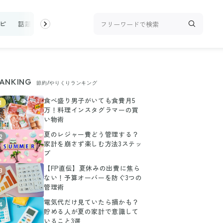
ピ
話題
トップ
新着
ランキング
お金
家事テク
収
ANKING
節約/やりくりランキング
食べ盛り男子がいても食費月5
1
万！料理インスタグラマーの買
い物術
夏のレジャー費どう管理する？
2
家計を崩さず楽しむ方法3ステッ
プ
【FP直伝】夏休みの出費に焦ら
3
ない！予算オーバーを防ぐ3つの
管理術
電気代だけ見ていたら損かも？
4
貯める人が夏の家計で意識して
いること3選