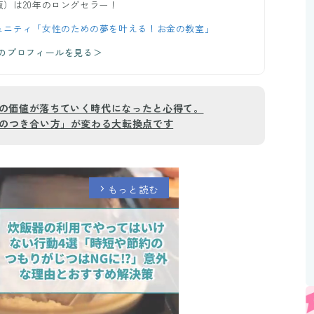
）は20年のロングセラー！
ュニティ「女性のための夢を叶える！お金の教室」
美のプロフィールを見る＞
の価値が落ちていく時代になったと心得て。
とのつき合い方」が変わる大転換点です
もっと読む
arrow_forward_ios