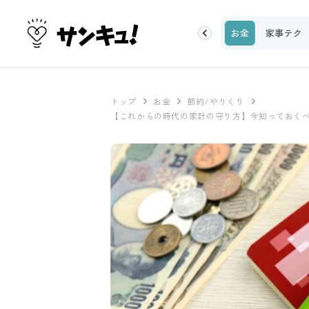
理レシピ
話題
トップ
新着
ランキング
お金
家事テク
トップ
お金
節約/やりくり
【これからの時代の家計の守り方】今知っておく