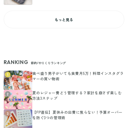
もっと見る
RANKING
節約/やりくりランキング
食べ盛り男子がいても食費月5万！料理インスタグラ
1
マーの買い物術
夏のレジャー費どう管理する？家計を崩さず楽しむ
2
方法3ステップ
【FP直伝】夏休みの出費に焦らない！予算オーバー
3
を防ぐ3つの管理術