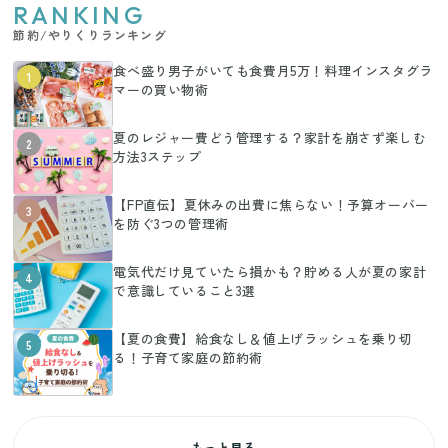
RANKING
節約/やりくりランキング
食べ盛り男子がいても食費月5万！料理インスタグラ
1
マーの買い物術
夏のレジャー費どう管理する？家計を崩さず楽しむ
2
方法3ステップ
【FP直伝】夏休みの出費に焦らない！予算オーバー
3
を防ぐ3つの管理術
電気代だけ見ていたら損かも？貯める人が夏の家計
4
で意識していること3選
【夏の食費】給食なし＆値上げラッシュを乗り切
5
る！子育て家庭の節約術
もっと見る