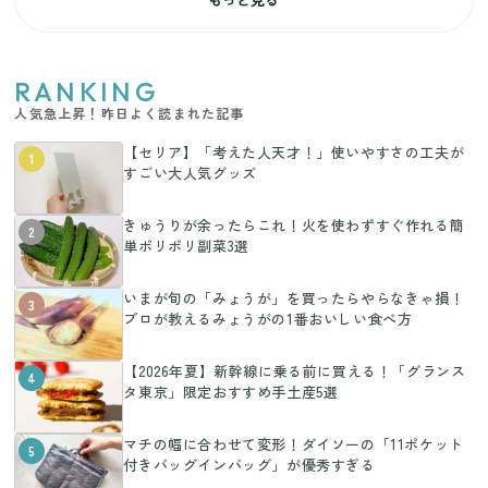
RANKING
人気急上昇！昨日よく読まれた記事
【セリア】「考えた人天才！」使いやすさの工夫が
1
すごい大人気グッズ
きゅうりが余ったらこれ！火を使わずすぐ作れる簡
2
単ポリポリ副菜3選
いまが旬の「みょうが」を買ったらやらなきゃ損！
3
プロが教えるみょうがの1番おいしい食べ方
【2026年夏】新幹線に乗る前に買える！「グランス
4
タ東京」限定おすすめ手土産5選
マチの幅に合わせて変形！ダイソーの「11ポケット
5
付きバッグインバッグ」が優秀すぎる