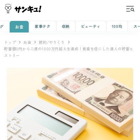
グ
家事テク
収納
ビューティ
100均
ス
お金
トップ
お金
節約/やりくり
貯蓄額0円から二度の1000万円超えを達成！資産を倍にした達人の貯蓄ヒ
ストリー