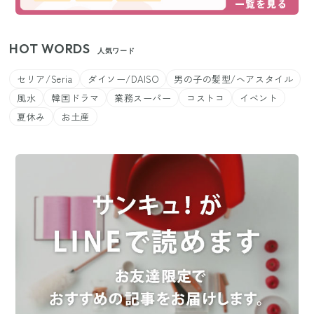
HOT WORDS
人気ワード
セリア/Seria
ダイソー/DAISO
男の子の髪型/ヘアスタイル
風水
韓国ドラマ
業務スーパー
コストコ
イベント
夏休み
お土産