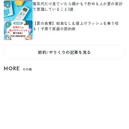
電気代だけ見ていたら損かも？貯める人が夏の家計
4
で意識していること3選
【夏の食費】給食なし＆値上げラッシュを乗り切
5
る！子育て家庭の節約術
節約/やりくりの記事を見る
MORE
その他
いまが旬の「みょうが」を買ったらやらなきゃ損！
プロが教えるみょうがの1番おいしい食べ方
【セリア】「考えた人天才！」使いやすさの工夫が
すごい大人気グッズ
【2026年夏】日本橋限定の手土産5選！老舗から新ブ
ランドまで