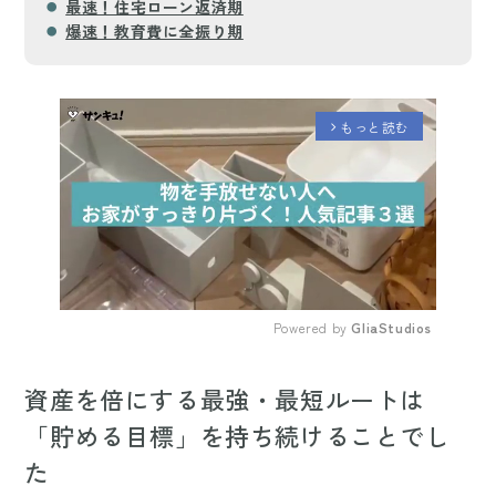
最速！住宅ローン返済期
爆速！教育費に全振り期
もっと読む
arrow_forward_ios
Powered by 
GliaStudios
Mute
資産を倍にする最強・最短ルートは
「貯める目標」を持ち続けることでし
た