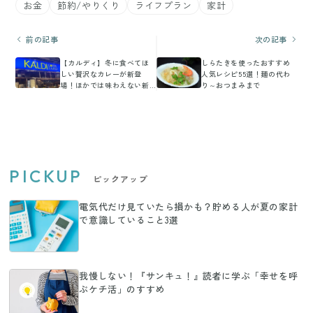
お金
節約/やりくり
ライフプラン
家計
前の記事
次の記事
【カルディ】冬に食べてほ
しらたきを使ったおすすめ
しい贅沢なカレーが新登
人気レシピ55選！麺の代わ
場！ほかでは味わえない新
り～おつまみまで
感覚な味わいに驚き！
PICKUP
ピックアップ
電気代だけ見ていたら損かも？貯める人が夏の家計
で意識していること3選
我慢しない！『サンキュ！』読者に学ぶ「幸せを呼
ぶケチ活」のすすめ