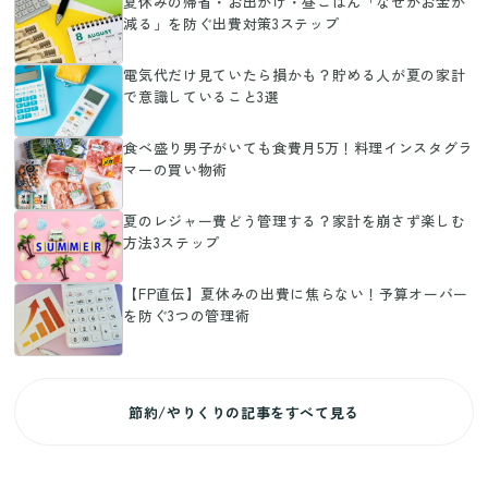
夏休みの帰省・お出かけ・昼ごはん「なぜかお金が
減る」を防ぐ出費対策3ステップ
電気代だけ見ていたら損かも？貯める人が夏の家計
で意識していること3選
食べ盛り男子がいても食費月5万！料理インスタグラ
マーの買い物術
夏のレジャー費どう管理する？家計を崩さず楽しむ
方法3ステップ
【FP直伝】夏休みの出費に焦らない！予算オーバー
を防ぐ3つの管理術
節約/やりくりの記事をすべて見る