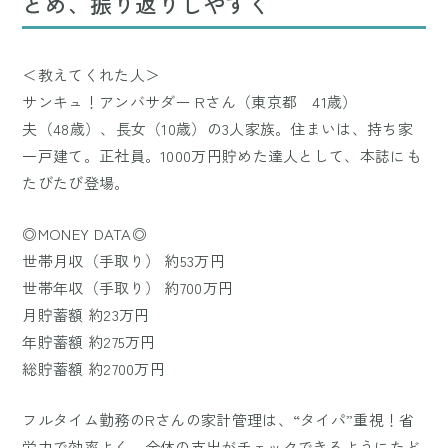
とめ、振り返りしやすく
＜教えてくれた人＞
サンキュ！アンバサダー Rさん（東京都 41歳）
夫（48歳）、長女（10歳）の3人家族。住まいは、持ち家
一戸建て。正社員。1000万円貯めた達人として、本誌にも
たびたび登場。
◎MONEY DATA◎
世帯月収（手取り） 約53万円
世帯年収（手取り） 約700万円
月貯蓄額 約23万円
年貯蓄額 約275万円
総貯蓄額 約2700万円
フルタイム勤務のRさんの家計管理は、“タイパ”重視！省
労力で効率よく、全体の支出がチェックできるようにたど