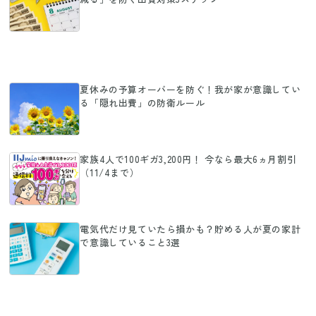
夏休みの予算オーバーを防ぐ！我が家が意識してい
る「隠れ出費」の防衛ルール
家族4人で100ギガ3,200円！ 今なら最大6ヵ月割引
（11/4まで）
電気代だけ見ていたら損かも？貯める人が夏の家計
で意識していること3選