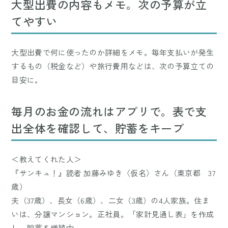
大型出費の内容もメモ。次の予算が立
てやすい
大型出費で何に使ったのか詳細をメモ。毎年支払いが発生
するもの（税金など）や旅行費用などは、次の予算立ての
目安に。
毎月のお金の流れはアプリで。表で支
出全体を確認して、貯蓄をキープ
＜教えてくれた人＞
『サンキュ！』読者 加藤みゆき〈仮名〉さん（東京都 37
歳）
夫（37歳）、長女（6歳）、二女（3歳）の4人家族。住ま
いは、分譲マンション。正社員。「家計見通し表」を作成
し、貯蓄を増殖中。