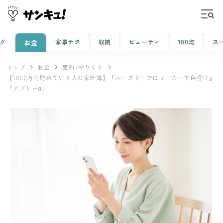
グ
家事テク
収納
ビューティ
100均
ス
お金
トップ
お金
節約/やりくり
【1000万円貯めている人の家計簿】『ルーズリーフにマーカーで色分け』
『アプリ＋α』