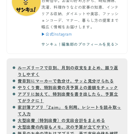
日発信中。お金の貯め方から、時短掃除、
洗濯、料理作りなどの家事の知恵、インテ
リア＆収納、ダイエットや美容、ファッシ
ョンコーデ、マナー、暮らし方の提案まで
幅広く情報をお届けします。
▶公式Instagram
サンキュ！編集部のプロフィールを見る＞
ルーズリーフで日別、月別の収支をまとめ、振り返
りしやすく
費目別にマーカーで色分け。サッと見分けられる
やりくり費、特別出費の月予算との差額をチェック
アプリに加えて、特別出費を書き出したら、予算立
てがラクに！
家計簿アプリ「Zaim」 を利用。レシートを読み取っ
て入力
大型出費（特別出費）の支出合計をまとめる
大型出費の内容もメモ。次の予算が立てやすい
毎月のお金の流れはアプリで。表で支出全体を確認