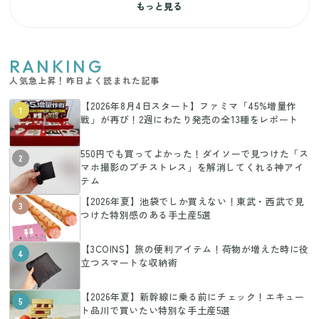
もっと見る
RANKING
人気急上昇！昨日よく読まれた記事
【2026年8月4日スタート】ファミマ「45%増量作
1
戦」が再び！2週にわたり発売の全13種をレポート
550円でも買ってよかった！ダイソーで見つけた「ス
2
マホ撮影のプチストレス」を解消してくれる神アイ
テム
【2026年夏】池袋でしか買えない！東武・西武で見
3
つけた特別感のある手土産5選
【3COINS】旅の便利アイテム！荷物が増えた時に役
4
立つスマートな収納術
【2026年夏】新幹線に乗る前にチェック！エキュー
5
ト品川で買いたい特別な手土産5選