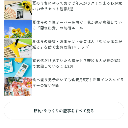
夏のうちにやっておけば年末がラク！貯まるわが家
のお金リセット習慣3選
夏休みの予算オーバーを防ぐ！我が家が意識してい
る「隠れ出費」の防衛ルール
夏休みの帰省・お出かけ・昼ごはん「なぜかお金が
減る」を防ぐ出費対策3ステップ
電気代だけ見ていたら損かも？貯める人が夏の家計
で意識していること3選
食べ盛り男子がいても食費月5万！料理インスタグラ
マーの買い物術
節約/やりくりの記事をすべて見る