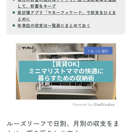
して、貯蓄をキープ
家計簿アプリ「マネーフォワード」で収支をひとま
とめに
年単位の収支は一覧表にまとめておく
もっと読む
arrow_forward_ios
Powered by 
GliaStudios
Mute
ルーズリーフで日別、月別の収支をま