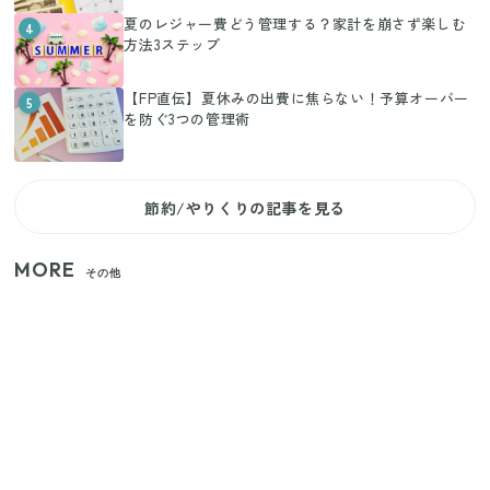
夏のレジャー費どう管理する？家計を崩さず楽しむ
4
方法3ステップ
【FP直伝】夏休みの出費に焦らない！予算オーバー
5
を防ぐ3つの管理術
節約/やりくりの記事を見る
MORE
その他
家族4人で100ギガ3,200円！ 今なら最大6ヵ月割引
（11/4まで）
【2026年8月4日スタート】ファミマ「45%増量作
戦」が再び！2週にわたり発売の全13種をレポート
きゅうりが余ったらこれ！火を使わずすぐ作れる簡
単ポリポリ副菜3選