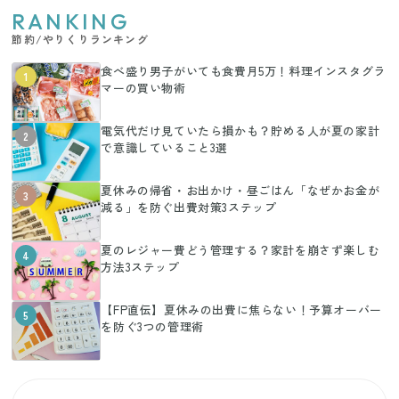
RANKING
節約/やりくりランキング
食べ盛り男子がいても食費月5万！料理インスタグラ
1
マーの買い物術
電気代だけ見ていたら損かも？貯める人が夏の家計
2
で意識していること3選
夏休みの帰省・お出かけ・昼ごはん「なぜかお金が
3
減る」を防ぐ出費対策3ステップ
夏のレジャー費どう管理する？家計を崩さず楽しむ
4
方法3ステップ
【FP直伝】夏休みの出費に焦らない！予算オーバー
5
を防ぐ3つの管理術