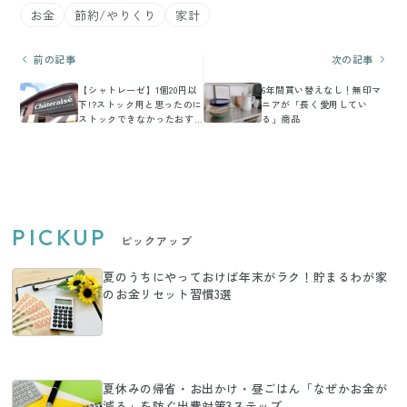
お金
節約/やりくり
家計
前の記事
次の記事
【シャトレーゼ】1個20円以
6年間買い替えなし！無印マ
下!?ストック用と思ったのに
ニアが「長く愛用してい
ストックできなかったおす
る」商品
すめ贅沢アイス
PICKUP
ピックアップ
夏のうちにやっておけば年末がラク！貯まるわが家
のお金リセット習慣3選
夏休みの帰省・お出かけ・昼ごはん「なぜかお金が
減る」を防ぐ出費対策3ステップ