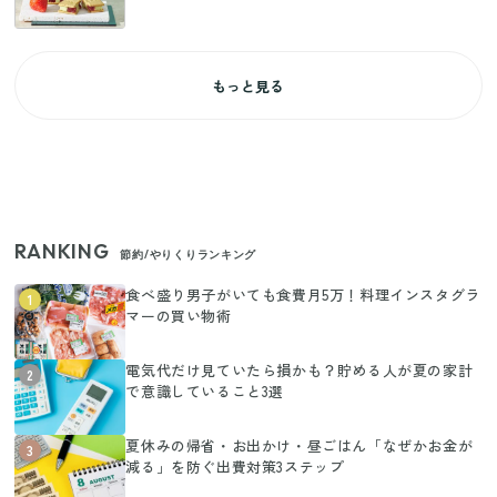
もっと見る
RANKING
節約/やりくりランキング
食べ盛り男子がいても食費月5万！料理インスタグラ
1
マーの買い物術
電気代だけ見ていたら損かも？貯める人が夏の家計
2
で意識していること3選
夏休みの帰省・お出かけ・昼ごはん「なぜかお金が
3
減る」を防ぐ出費対策3ステップ