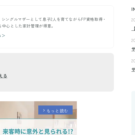
I
ー。シングルマザーとして息子2人を育てながらFP資格取得・
2
約を中心とした家計管理が得意。
る＞
2
2
える
もっと読む
arrow_forward_ios