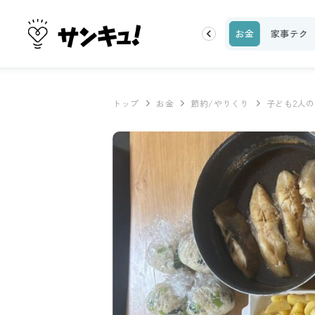
理レシピ
話題
トップ
新着
ランキング
お金
家事テク
トップ
お金
節約/やりくり
子ども2人の