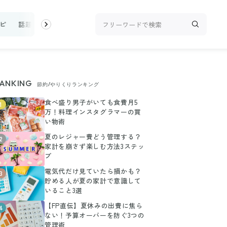
ピ
話題
トップ
新着
ランキング
お金
家事テク
収
ANKING
節約/やりくりランキング
食べ盛り男子がいても食費月5
1
万！料理インスタグラマーの買
い物術
夏のレジャー費どう管理する？
2
家計を崩さず楽しむ方法3ステッ
プ
電気代だけ見ていたら損かも？
3
貯める人が夏の家計で意識して
いること3選
【FP直伝】夏休みの出費に焦ら
4
ない！予算オーバーを防ぐ3つの
管理術