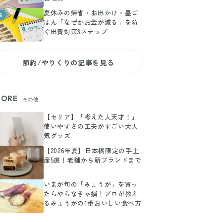
夏休みの帰省・お出かけ・昼ご
5
はん「なぜかお金が減る」を防
ぐ出費対策3ステップ
節約/やりくりの記事を見る
ORE
その他
【セリア】「考えた人天才！」
使いやすさの工夫がすごい大人
気グッズ
【2026年夏】日本橋限定の手土
産5選！老舗から新ブランドまで
いまが旬の「みょうが」を買っ
たらやらなきゃ損！プロが教え
るみょうがの1番おいしい食べ方