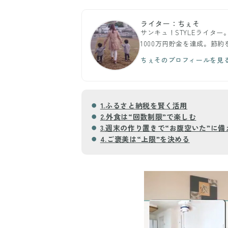
ライター：ちぇそ
サンキュ！STYLEライタ
1000万円貯金を達成。節
ちぇそのプロフィールを見
1.ふるさと納税を賢く活用
2.外食は“回数制限”で楽しむ
3.週末の作り置きで“お腹空いた”に備
4.ご褒美は“上限”を決める