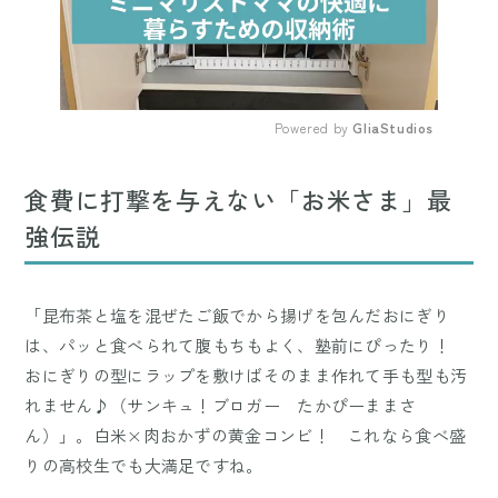
Powered by 
GliaStudios
Mute
食費に打撃を与えない「お米さま」最
強伝説
「昆布茶と塩を混ぜたご飯でから揚げを包んだおにぎり
は、パッと食べられて腹もちもよく、塾前にぴったり！
おにぎりの型にラップを敷けばそのまま作れて手も型も汚
れません♪（サンキュ！ブロガー たかぴーままさ
ん）」。白米×肉おかずの黄金コンビ！ これなら食べ盛
りの高校生でも大満足ですね。