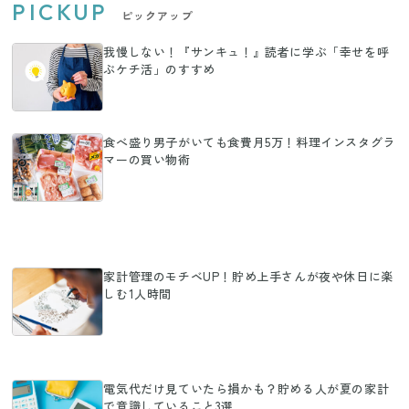
PICKUP
ピックアップ
我慢しない！『サンキュ！』読者に学ぶ「幸せを呼
ぶケチ活」のすすめ
食べ盛り男子がいても食費月5万！料理インスタグラ
マーの買い物術
家計管理のモチベUP！貯め上手さんが夜や休日に楽
しむ1人時間
電気代だけ見ていたら損かも？貯める人が夏の家計
で意識していること3選