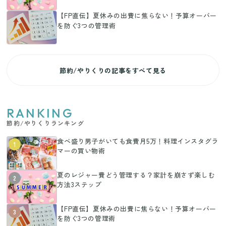
【FP直伝】夏休みの出費に焦らない！予算オーバー
を防ぐ3つの管理術
節約/やりくりの記事をすべて見る
RANKING
節約/やりくりランキング
食べ盛り男子がいても食費月5万！料理インスタグラ
1
マーの買い物術
夏のレジャー費どう管理する？家計を崩さず楽しむ
2
方法3ステップ
【FP直伝】夏休みの出費に焦らない！予算オーバー
3
を防ぐ3つの管理術