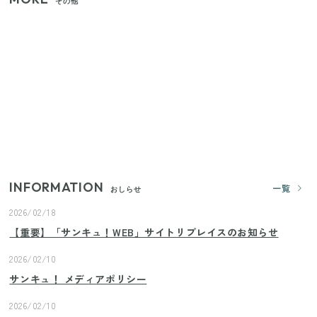
その他
いまが旬の「みょうが」を買ったらやらなきゃ損！
プロが教えるみょうがの1番おいしい食べ方
【セリア】「考えた人天才！」使いやすさの工夫が
すごい大人気グッズ
【2026年夏】日本橋限定の手土産5選！老舗から新ブ
ランドまで
INFORMATION
一覧
おしらせ
2026/02/18
【重要】「サンキュ！WEB」サイトリプレイスのお知らせ
2026/02/10
サンキュ！ メディアポリシー
2026/02/10