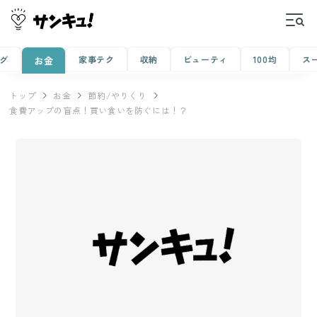
グ
家事テク
収納
ビューティ
100均
ス
お金
トップ
お金
節約/やりくり
食費アップの盲点！買い食いを防ぐには！？