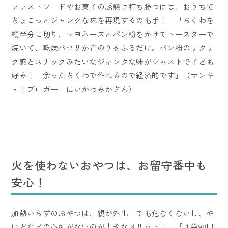
ファストフードやお菓子の誘惑に打ち勝つには、おうちで
ちょこっとジャンクな味を再現するのも手！ 「ちくわを
縦半分に切り、マヨネーズとパン粉をかけてトースターで
焼いて、乾燥パセリか青のりをふるだけ。パン粉のサクサ
ク感とスナックみたいなジャンクな味がジャストで子ども
好み！ 余ったちくわで作れるので経済的です」（サンキ
ュ！ブロガー にいかわみかさん）
火を使わないおやつは、お留守番中も
安心！
加熱いらずのおやつは、親が外出中でも危なくないし、や
けどなどの心配がないのが大きなメリット！ 「１袋98円