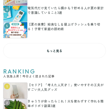
電気代だけ見ていたら損かも？貯める人が夏の家計
4
で意識していること3選
【夏の食費】給食なし＆値上げラッシュを乗り切
5
る！子育て家庭の節約術
もっと見る
RANKING
人気急上昇！昨日よく読まれた記事
【セリア】「考えた人天才！」使いやすさの工夫が
1
すごい大人気グッズ
きゅうりが余ったらこれ！火を使わずすぐ作れる簡
2
単ポリポリ副菜3選