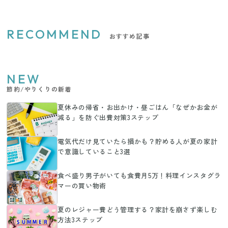
RECOMMEND
おすすめ記事
NEW
節約/やりくりの新着
夏休みの帰省・お出かけ・昼ごはん「なぜかお金が
減る」を防ぐ出費対策3ステップ
電気代だけ見ていたら損かも？貯める人が夏の家計
で意識していること3選
食べ盛り男子がいても食費月5万！料理インスタグラ
マーの買い物術
夏のレジャー費どう管理する？家計を崩さず楽しむ
方法3ステップ