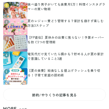
食べ盛り男子がいても食費月5万！料理インスタグラ
1
マーの買い物術
夏のレジャー費どう管理する？家計を崩さず楽しむ
2
方法3ステップ
【FP直伝】夏休みの出費に焦らない！予算オーバー
3
を防ぐ3つの管理術
電気代だけ見ていたら損かも？貯める人が夏の家計
4
で意識していること3選
【夏の食費】給食なし＆値上げラッシュを乗り切
5
る！子育て家庭の節約術
節約/やりくりの記事を見る
MORE