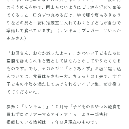
のそうめんをゆで、固まらないようにごま油を混ぜて菜箸
でくるっと一口分ずつ丸めるだけ。ゆで卵や塩もみきゅう
りなどの具と一緒に冷蔵室に入れておくと子どもが自分で
準備して食べています」（サンキュ！ブロガー にいわか
みかさん）」
「お母さん、おなか減ったよ～」。かわいい子どもたちに
空腹を訴えられると親としてはなんとかしてやりたくなる
ものです。でも、そのたびに「とりあえず」お店に駆け込
んでいては、食費はかさむ一方。ちょっとの工夫で、すぐ
子どもの小腹を満たしてあげられるアイデア集、ぜひ役立
ててくださいね。
参照：『サンキュ！』１０月号「子どものおやつ＆軽食を
買わずにクリアーするアイデア１５」より一部抜粋
掲載している情報は１７年８月現在のものです