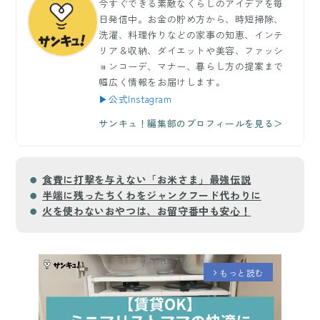
今すぐできる素敵なくらしのアイデアを毎
日発信中。お金の貯め方から、時短掃除、
洗濯、料理作りなどの家事の知恵、インテ
リア＆収納、ダイエットや美容、ファッシ
ョンコーデ、マナー、暮らし方の提案まで
幅広く情報をお届けします。
▶公式Instagram
サンキュ！編集部のプロフィールを見る＞
食費に打撃を与えない「お米さま」最強伝説
半端に残ったちくわをジャンクフード代わりに
火を使わないおやつは、お留守番中も安心！
もっと読む
arrow_forward_ios