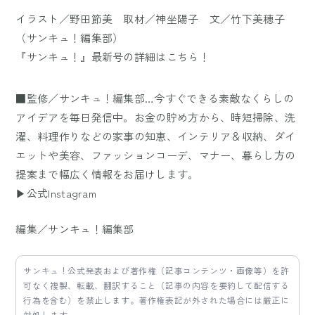
イラスト／野田節美 取材／神坐陽子 文／竹下美穂子
（サンキュ！編集部）
『サンキュ！』最新号の詳細は
こちら
！
■監修／サンキュ！編集部…今すぐできる素敵なくらしの
アイデアを毎日発信中。お金の貯め方から、時短掃除、洗
濯、料理作りなどの家事の知恵、インテリア＆収納、ダイ
エットや美容、ファッションコーデ、マナー、暮らし方の
提案まで幅広く情報をお届けします。
▶公式Instagram
編集／サンキュ！編集部
サンキュ！公式発表および著作権（記事コンテンツ・画像等）を許
可なく複製、転載、翻訳すること（記事の内容を要約して配信する
行為を含む）を禁止します。著作権表記が外された場合には厳正に
対処します。