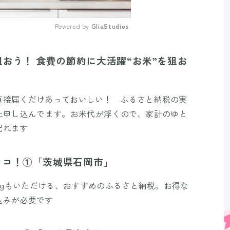
Powered by 
GliaStudios
Mute
狙おう！ 食費の節約に大活躍“お米”を狙お
直接届くだけあっておいしい！ ふるさと納税の実
g以上申し込んでます。お米代が浮くので、家計のゆと
配れます
ココ！①「茨城県石岡市」
7kgもいただける、おすすめのふるさと納税。お得な
込みが必要です