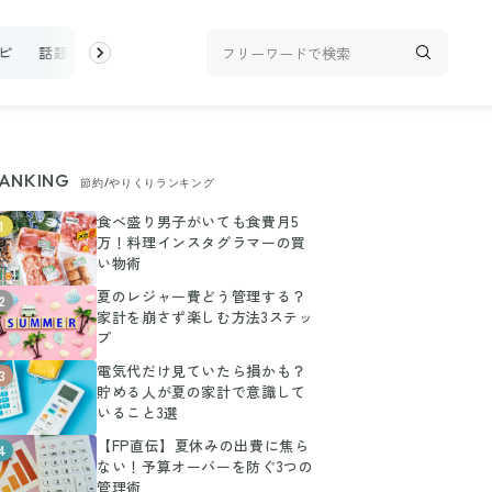
ピ
話題
トップ
新着
ランキング
お金
家事テク
収
ANKING
節約/やりくりランキング
食べ盛り男子がいても食費月5
1
万！料理インスタグラマーの買
い物術
夏のレジャー費どう管理する？
2
家計を崩さず楽しむ方法3ステッ
プ
電気代だけ見ていたら損かも？
3
貯める人が夏の家計で意識して
いること3選
【FP直伝】夏休みの出費に焦ら
4
ない！予算オーバーを防ぐ3つの
管理術