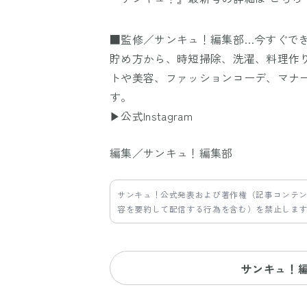
■監修／サンキュ！編集部…今すぐで
貯め方から、時短掃除、洗濯、料理作
トや美容、ファッションコーデ、マナ
す。
▶公式Instagram
編集／サンキュ！編集部
サンキュ！公式発表および著作権（記事コンテ
容を要約して配信する行為を含む）を禁止しま
サンキュ！