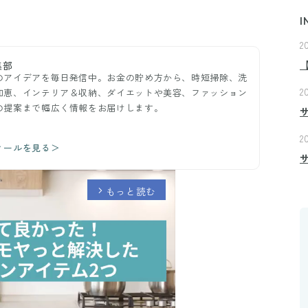
I
2
集部
のアイデアを毎日発信中。お金の貯め方から、時短掃除、洗
2
知恵、インテリア＆収納、ダイエットや美容、ファッション
の提案まで幅広く情報をお届けします。
2
ィールを見る＞
もっと読む
arrow_forward_ios