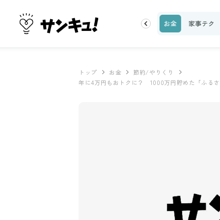
理レシピ
話題
トップ
新着
ランキング
お金
家事テク
トップ
お金
節約/やりくり
年に4万円もおトクに？ 1000万円貯めた「ふる