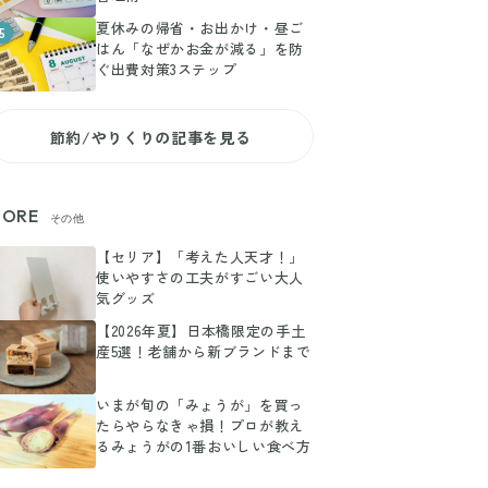
夏休みの帰省・お出かけ・昼ご
5
はん「なぜかお金が減る」を防
ぐ出費対策3ステップ
節約/やりくりの記事を見る
ORE
その他
【セリア】「考えた人天才！」
使いやすさの工夫がすごい大人
気グッズ
【2026年夏】日本橋限定の手土
産5選！老舗から新ブランドまで
いまが旬の「みょうが」を買っ
たらやらなきゃ損！プロが教え
るみょうがの1番おいしい食べ方