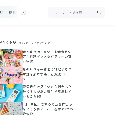
ピ
話題
トップ
新着
ランキング
お金
家事テク
収
ANKING
節約/やりくりランキング
食べ盛り男子がいても食費月5
1
万！料理インスタグラマーの買
い物術
夏のレジャー費どう管理する？
2
家計を崩さず楽しむ方法3ステッ
プ
電気代だけ見ていたら損かも？
3
貯める人が夏の家計で意識して
いること3選
【FP直伝】夏休みの出費に焦ら
4
ない！予算オーバーを防ぐ3つの
管理術