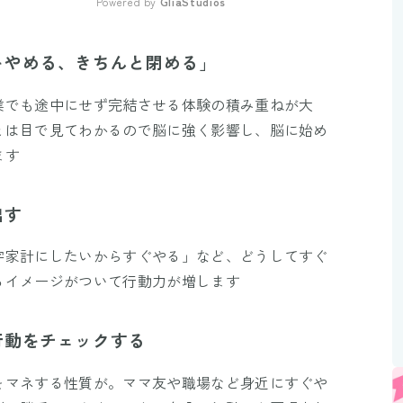
Powered by 
GliaStudios
Mute
をやめる、きちんと閉める」
業でも途中にせず完結させる体験の積み重ねが大
とは目で見てわかるので脳に強く影響し、脳に始め
ます
出す
字家計にしたいからすぐやる」など、どうしてすぐ
るイメージがついて行動力が増します
行動をチェックする
をマネする性質が。ママ友や職場など身近にすぐや