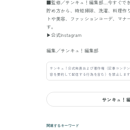
■監修／サンキュ！編集部…今すぐで
貯め方から、時短掃除、洗濯、料理作
トや美容、ファッションコーデ、マナ
す。
▶公式Instagram
編集／サンキュ！編集部
サンキュ！公式発表および著作権（記事コンテ
容を要約して配信する行為を含む）を禁止しま
サンキュ！
関連するキーワード