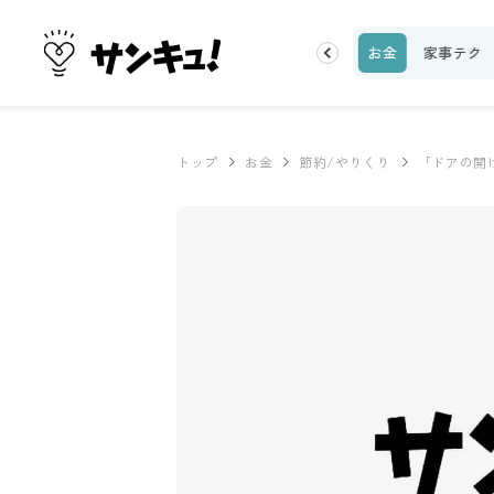
理レシピ
話題
トップ
新着
ランキング
お金
家事テク
トップ
お金
節約/やりくり
「ドアの開