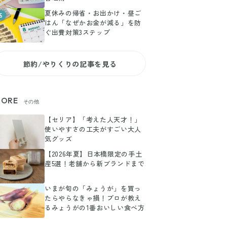
夏休みの帰省・お出かけ・昼ご
5
はん「なぜかお金が減る」を防
ぐ出費対策3ステップ
節約/やりくりの記事を見る
ORE
その他
【セリア】「考えた人天才！」
使いやすさの工夫がすごい大人
気グッズ
【2026年夏】日本橋限定の手土
産5選！老舗から新ブランドまで
いまが旬の「みょうが」を買っ
たらやらなきゃ損！プロが教え
るみょうがの1番おいしい食べ方