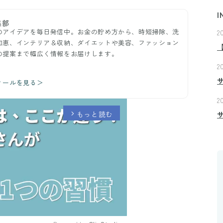
I
集部
のアイデアを毎日発信中。お金の貯め方から、時短掃除、洗
2
知恵、インテリア＆収納、ダイエットや美容、ファッション
の提案まで幅広く情報をお届けします。
2
ィールを見る＞
2
もっと読む
arrow_forward_ios