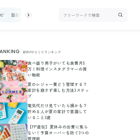
ピ
話題
トップ
新着
ランキング
お金
家事テク
収
ANKING
節約/やりくりランキング
食べ盛り男子がいても食費月5
1
万！料理インスタグラマーの買
い物術
夏のレジャー費どう管理する？
2
家計を崩さず楽しむ方法3ステッ
プ
電気代だけ見ていたら損かも？
3
貯める人が夏の家計で意識して
いること3選
【FP直伝】夏休みの出費に焦ら
4
ない！予算オーバーを防ぐ3つの
管理術