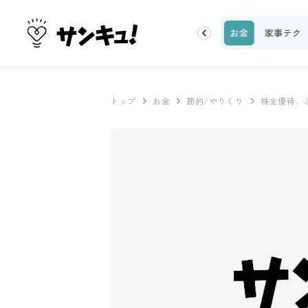
理レシピ
話題
トップ
新着
ランキング
お金
家事テク
トップ
お金
節約/やりくり
株主優待、