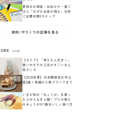
夏休みの帰省・お出かけ・昼ご
5
はん「なぜかお金が減る」を防
ぐ出費対策3ステップ
節約/やりくりの記事を見る
ORE
その他
【セリア】「考えた人天才！」
使いやすさの工夫がすごい大人
気グッズ
【2026年夏】日本橋限定の手土
産5選！老舗から新ブランドまで
いまが旬の「みょうが」を買っ
たらやらなきゃ損！プロが教え
るみょうがの1番おいしい食べ方