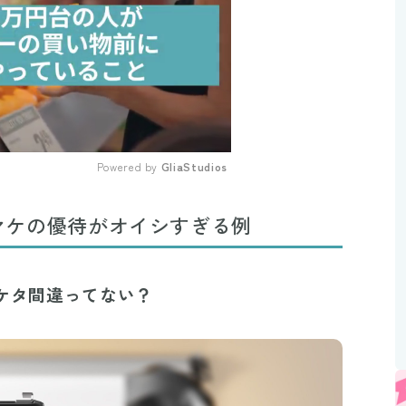
Powered by 
GliaStudios
Mute
マケの優待がオイシすぎる例
！ケタ間違ってない？