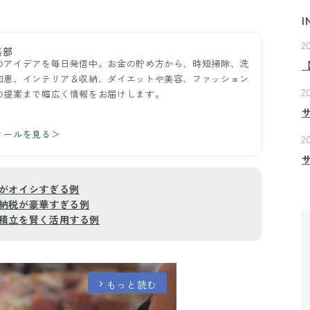
I
2
集部
のアイデアを毎日発信中。お金の貯め方から、時短掃除、洗
知恵、インテリア＆収納、ダイエットや美容、ファッション
2
の提案まで幅広く情報をお届けします。
ィールを見る＞
2
がオイシすぎる例
納税が豪華すぎる例
積立を賢く活用する例
もっと読む
arrow_forward_ios