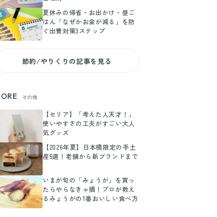
夏休みの帰省・お出かけ・昼ご
5
はん「なぜかお金が減る」を防
ぐ出費対策3ステップ
節約/やりくりの記事を見る
ORE
その他
【セリア】「考えた人天才！」
使いやすさの工夫がすごい大人
気グッズ
【2026年夏】日本橋限定の手土
産5選！老舗から新ブランドまで
いまが旬の「みょうが」を買っ
たらやらなきゃ損！プロが教え
るみょうがの1番おいしい食べ方