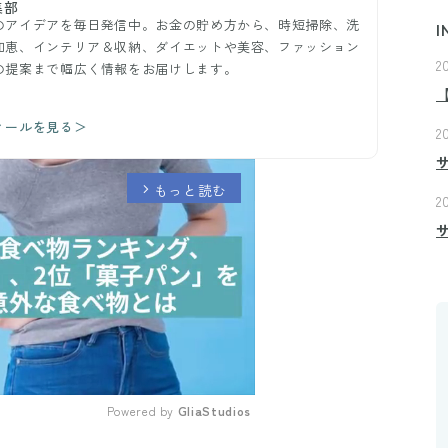
集部
のアイデアを毎日発信中。お金の貯め方から、時短掃除、洗
I
知恵、インテリア＆収納、ダイエットや美容、ファッション
2
の提案まで幅広く情報をお届けします。
ィールを見る＞
2
もっと読む
arrow_forward_ios
2
Powered by 
GliaStudios