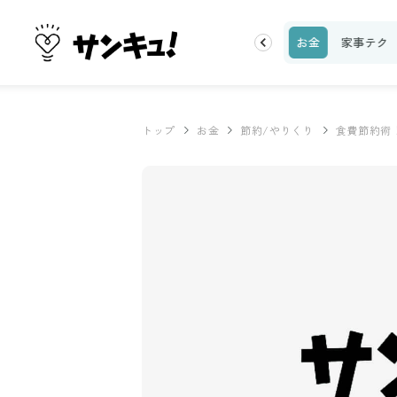
理レシピ
話題
トップ
新着
ランキング
お金
家事テク
トップ
お金
節約/やりくり
食費節約術