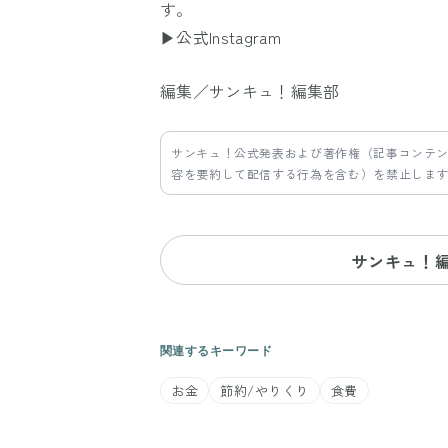
す。
▶公式Instagram
編集／サンキュ！編集部
サンキュ！公式発表および著作権（記事コンテ
容を要約して配信する行為を含む）を禁止しま
サンキュ！
関連するキーワード
お金
節約/やりくり
食費