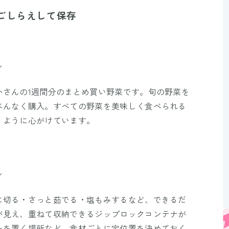
Mute
ごしらえして保存
ん
かさんの1週間分のまとめ買い野菜です。旬の野菜を
べんなく購入。すべての野菜を美味しく食べられる
うように心がけています。
ん
に切る・さっと茹でる・塩もみするなど、できるだ
が見え、重ねて収納できるジップロックコンテナが
レを置く場所など、食材ごとに定位置を決めておく