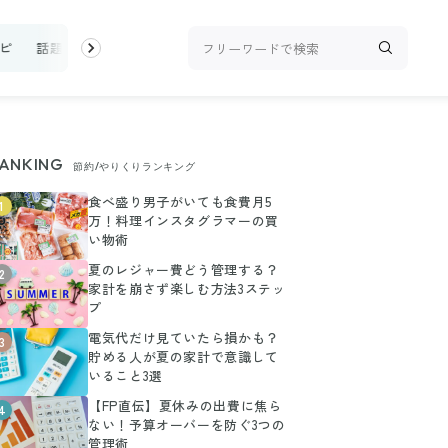
ピ
話題
トップ
新着
ランキング
お金
家事テク
収
ANKING
節約/やりくりランキング
食べ盛り男子がいても食費月5
1
万！料理インスタグラマーの買
い物術
夏のレジャー費どう管理する？
2
家計を崩さず楽しむ方法3ステッ
プ
電気代だけ見ていたら損かも？
3
貯める人が夏の家計で意識して
いること3選
【FP直伝】夏休みの出費に焦ら
4
ない！予算オーバーを防ぐ3つの
管理術