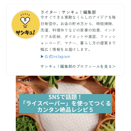
ライター：サンキュ！編集部
今すぐできる素敵なくらしのアイデアを毎
日発信中。お金の貯め方から、時短掃除、
洗濯、料理作りなどの家事の知恵、インテ
リア＆収納、ダイエットや美容、ファッシ
ョンコーデ、マナー、暮らし方の提案まで
幅広く情報をお届けします。
▶公式Instagram
サンキュ！編集部のプロフィールを見る＞
もっと読む
arrow_forward_ios