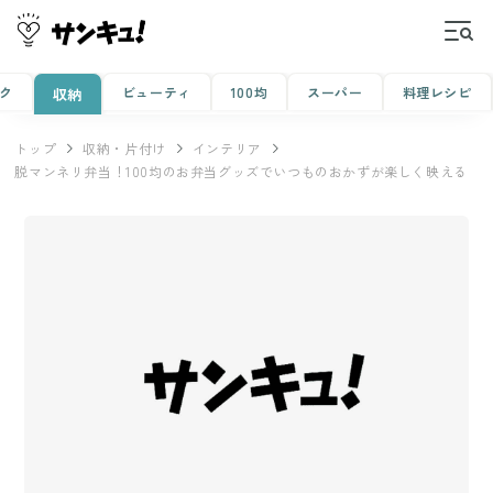
ク
ビューティ
100均
スーパー
料理レシピ
収納
トップ
収納・片付け
インテリア
脱マンネリ弁当！100均のお弁当グッズでいつものおかずが楽しく映える