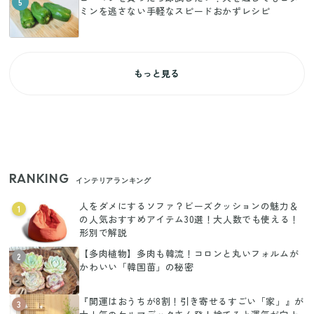
5
ミンを逃さない手軽なスピードおかずレシピ
もっと見る
RANKING
インテリアランキング
人をダメにするソファ？ビーズクッションの魅力＆
1
の人気おすすめアイテム30選！大人数でも使える！
形別で解説
【多肉植物】多肉も韓流！コロンと丸いフォルムが
2
かわいい「韓国苗」の秘密
『開運はおうちが8割！引き寄せるすごい「家」』が
3