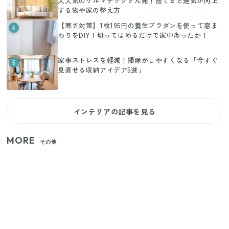
大人気のケルマデックさん発！捨てると運気が向上
する物や家の整え方
【寒さ対策】1枚195円の養生プラダンを使って窓ま
4
わりをDIY！切ってはめるだけで家中あったか！
家事ストレスを軽減！掃除がしやすくなる「今すぐ
5
見直せる収納アイデア5選」
インテリアの記事を見る
MORE
その他
【2026年夏】日本橋限定の手土産5選！老舗から新ブ
ランドまで
【セリア】「考えた人天才！」使いやすさの工夫が
すごい大人気グッズ