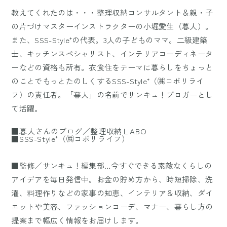
教えてくれたのは・・・整理収納コンサルタント＆親・子
の片づけマスターインストラクターの小堀愛生（暮人）。
また、SSS-Style⁺の代表。3人の子どものママ。二級建築
士、キッチンスペシャリスト、インテリアコーディネータ
ーなどの資格も所有。衣食住をテーマに暮らしをちょっと
のことでもっとたのしくするSSS-Style⁺（㈱コボリライ
フ）の責任者。「暮人」の名前でサンキュ！ブロガーとし
て活躍。
■暮人さんのブログ／整理収納ＬABO
■SSS-Style⁺（㈱コボリライフ）
■監修／サンキュ！編集部…今すぐできる素敵なくらしの
アイデアを毎日発信中。お金の貯め方から、時短掃除、洗
濯、料理作りなどの家事の知恵、インテリア＆収納、ダイ
エットや美容、ファッションコーデ、マナー、暮らし方の
提案まで幅広く情報をお届けします。