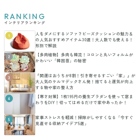
RANKING
インテリアランキング
人をダメにするソファ？ビーズクッションの魅力＆
1
の人気おすすめアイテム30選！大人数でも使える！
形別で解説
【多肉植物】多肉も韓流！コロンと丸いフォルムが
2
かわいい「韓国苗」の秘密
『開運はおうちが8割！引き寄せるすごい「家」』が
3
大人気のケルマデックさん発！捨てると運気が向上
する物や家の整え方
【寒さ対策】1枚195円の養生プラダンを使って窓ま
4
わりをDIY！切ってはめるだけで家中あったか！
家事ストレスを軽減！掃除がしやすくなる「今すぐ
5
見直せる収納アイデア5選」