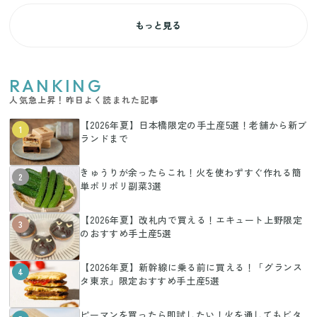
もっと見る
RANKING
人気急上昇！昨日よく読まれた記事
【2026年夏】日本橋限定の手土産5選！老舗から新ブ
1
ランドまで
きゅうりが余ったらこれ！火を使わずすぐ作れる簡
2
単ポリポリ副菜3選
【2026年夏】改札内で買える！エキュート上野限定
3
のおすすめ手土産5選
【2026年夏】新幹線に乗る前に買える！「グランス
4
タ東京」限定おすすめ手土産5選
ピーマンを買ったら即試したい！火を通してもビタ