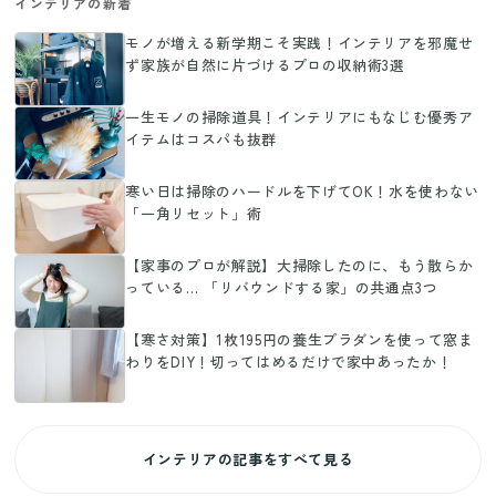
インテリアの新着
モノが増える新学期こそ実践！インテリアを邪魔せ
ず家族が自然に片づけるプロの収納術3選
一生モノの掃除道具！インテリアにもなじむ優秀ア
イテムはコスパも抜群
寒い日は掃除のハードルを下げてOK！水を使わない
「一角リセット」術
【家事のプロが解説】大掃除したのに、もう散らか
っている… 「リバウンドする家」の共通点3つ
【寒さ対策】1枚195円の養生プラダンを使って窓ま
わりをDIY！切ってはめるだけで家中あったか！
インテリアの記事をすべて見る