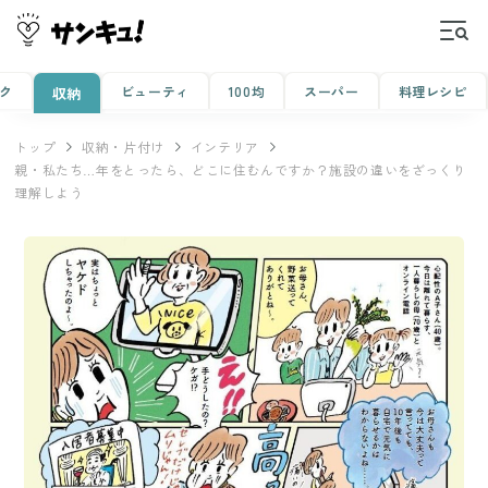
ク
ビューティ
100均
スーパー
料理レシピ
収納
トップ
収納・片付け
インテリア
親・私たち…年をとったら、どこに住むんですか？施設の違いをざっくり
理解しよう