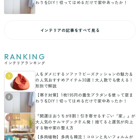
わりをDIY！切ってはめるだけで家中あったか！
インテリアの記事をすべて見る
RANKING
インテリアランキング
人をダメにするソファ？ビーズクッションの魅力＆
1
の人気おすすめアイテム30選！大人数でも使える！
形別で解説
【寒さ対策】1枚195円の養生プラダンを使って窓ま
2
わりをDIY！切ってはめるだけで家中あったか！
『開運はおうちが8割！引き寄せるすごい「家」』が
3
大人気のケルマデックさん発！捨てると運気が向上
する物や家の整え方
【多肉植物】多肉も韓流！コロンと丸いフォルムが
4