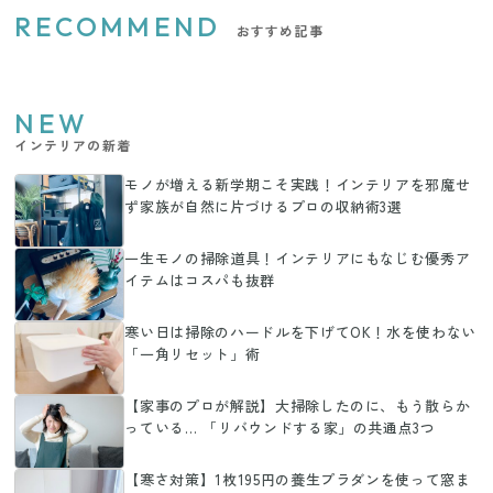
RECOMMEND
おすすめ記事
NEW
インテリアの新着
モノが増える新学期こそ実践！インテリアを邪魔せ
ず家族が自然に片づけるプロの収納術3選
一生モノの掃除道具！インテリアにもなじむ優秀ア
イテムはコスパも抜群
寒い日は掃除のハードルを下げてOK！水を使わない
「一角リセット」術
【家事のプロが解説】大掃除したのに、もう散らか
っている… 「リバウンドする家」の共通点3つ
【寒さ対策】1枚195円の養生プラダンを使って窓ま