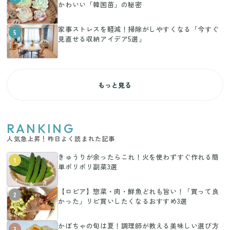
かわいい「韓国苗」の秘密
家事ストレスを軽減！掃除がしやすくなる「今すぐ
5
見直せる収納アイデア5選」
もっと見る
RANKING
人気急上昇！昨日よく読まれた記事
きゅうりが余ったらこれ！火を使わずすぐ作れる簡
1
単ポリポリ副菜3選
【ロピア】惣菜・肉・鮮魚どれも旨い！「買って良
2
かった」リピ買いしたくなるおすすめ3選
かぼちゃの旬は夏！調理師が教える美味しい選び方
3