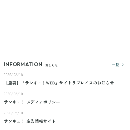
すごい大人気グッズ
いまが旬の「みょうが」を買ったらやらなきゃ損！
プロが教えるみょうがの1番おいしい食べ方
【2026年夏】日本橋限定の手土産5選！老舗から新ブ
ランドまで
INFORMATION
一覧
おしらせ
2026/02/18
【重要】「サンキュ！WEB」サイトリプレイスのお知らせ
2026/02/10
サンキュ！ メディアポリシー
2026/02/10
サンキュ！ 広告情報サイト