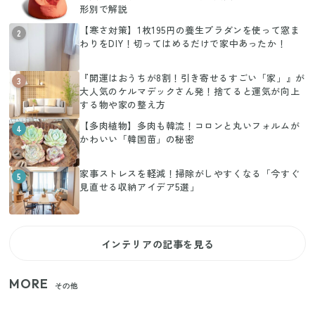
形別で解説
【寒さ対策】1枚195円の養生プラダンを使って窓ま
2
わりをDIY！切ってはめるだけで家中あったか！
『開運はおうちが8割！引き寄せるすごい「家」』が
3
大人気のケルマデックさん発！捨てると運気が向上
する物や家の整え方
【多肉植物】多肉も韓流！コロンと丸いフォルムが
4
かわいい「韓国苗」の秘密
家事ストレスを軽減！掃除がしやすくなる「今すぐ
5
見直せる収納アイデア5選」
インテリアの記事を見る
MORE
その他
【セリア】「考えた人天才！」使いやすさの工夫が