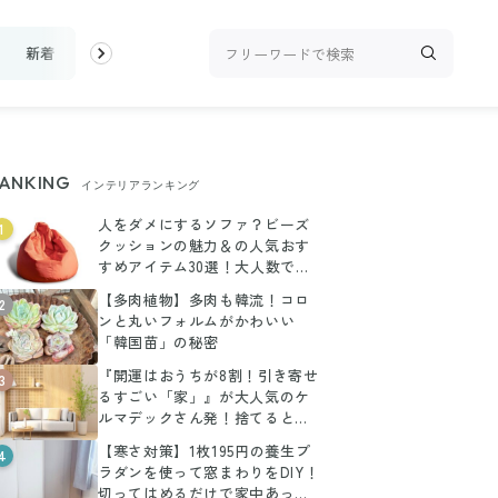
新着
ランキング
お金
家事テク
収納・片付け
ビュー
ANKING
インテリアランキング
人をダメにするソファ？ビーズ
1
クッションの魅力＆の人気おす
すめアイテム30選！大人数でも
使える！形別で解説
【多肉植物】多肉も韓流！コロ
2
ンと丸いフォルムがかわいい
「韓国苗」の秘密
『開運はおうちが8割！引き寄せ
3
るすごい「家」』が大人気のケ
ルマデックさん発！捨てると運
気が向上する物や家の整え方
【寒さ対策】1枚195円の養生プ
4
ラダンを使って窓まわりをDIY！
切ってはめるだけで家中あった