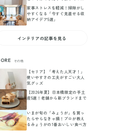
か！
家事ストレスを軽減！掃除がし
5
やすくなる「今すぐ見直せる収
納アイデア5選」
インテリアの記事を見る
ORE
その他
【セリア】「考えた人天才！」
使いやすさの工夫がすごい大人
気グッズ
【2026年夏】日本橋限定の手土
産5選！老舗から新ブランドまで
いまが旬の「みょうが」を買っ
たらやらなきゃ損！プロが教え
るみょうがの1番おいしい食べ方