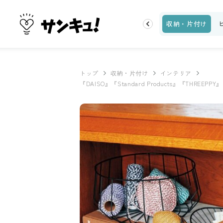
トップ
新着
ランキング
お金
家事テク
収納・片付け
トップ
収納・片付け
インテリア
『DAISO』『Standard Products』『THR