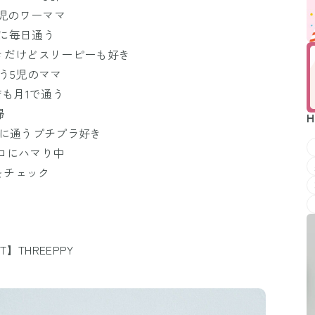
3児のワーママ
ーに毎日通う
きだけどスリーピーも好き
う5児のママ
店も月1で通う
婦
H
プに通うプチプラ好き
プロにハマり中
をチェック
【T】THREEPPY