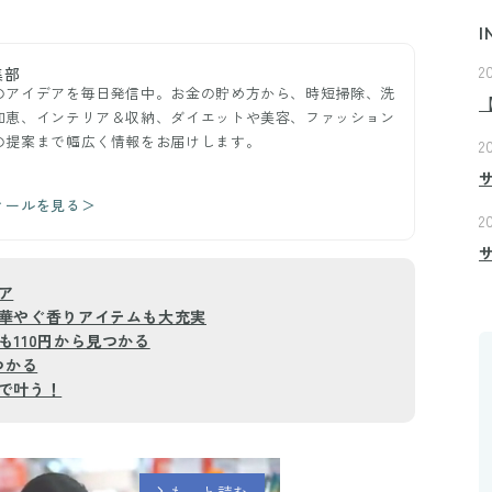
I
2
集部
のアイデアを毎日発信中。お金の貯め方から、時短掃除、洗
知恵、インテリア＆収納、ダイエットや美容、ファッション
の提案まで幅広く情報をお届けします。
2
ィールを見る＞
2
ア
華やぐ香りアイテムも大充実
110円から見つかる
つかる
で叶う！
もっと読む
arrow_forward_ios