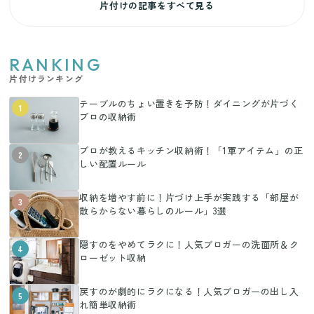
片付けの記事をすべて見る
RANKING
片付けランキング
テーブルのちょい置きを予防！ダイニングが片づく
1
プロの収納術
プロが教えるキッチン収納術！「1軍アイテム」の正
2
しい配置ルール
収納を増やす前に！片づけ上手が実践する「部屋が
3
散らからない暮らしのルール」3選
隠すのをやめてラクに！人気ブロガーの洗面所＆ク
4
ローゼット収納
戻すのが劇的にラクになる！人気ブロガーの出し入
5
れ簡単収納術