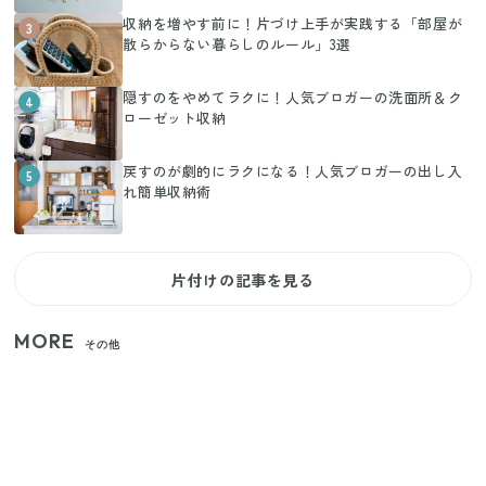
収納を増やす前に！片づけ上手が実践する「部屋が
3
散らからない暮らしのルール」3選
隠すのをやめてラクに！人気ブロガーの洗面所＆ク
4
ローゼット収納
戻すのが劇的にラクになる！人気ブロガーの出し入
5
れ簡単収納術
片付けの記事を見る
MORE
その他
家族4人で100ギガ3,200円！ 今なら最大6ヵ月割引
（11/4まで）
【2026年夏】日本橋限定の手土産5選！老舗から新ブ
ランドまで