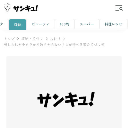
ク
ビューティ
100均
スーパー
料理レシピ
収納
トップ
収納・片付け
片付け
出し入れがラクだから散らからない！人が呼べる家の片づけ術