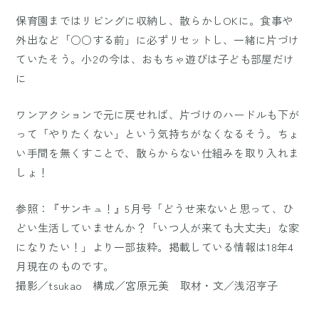
保育園まではリビングに収納し、散らかしOKに。食事や
外出など「○○する前」に必ずリセットし、一緒に片づけ
ていたそう。小2の今は、おもちゃ遊びは子ども部屋だけ
に
ワンアクションで元に戻せれば、片づけのハードルも下が
って「やりたくない」という気持ちがなくなるそう。ちょ
い手間を無くすことで、散らからない仕組みを取り入れま
しょ！
参照：『サンキュ！』5月号「どうせ来ないと思って、ひ
どい生活していませんか？「いつ人が来ても大丈夫」な家
になりたい！」より一部抜粋。掲載している情報は18年4
月現在のものです。
撮影／tsukao 構成／宮原元美 取材・文／浅沼亨子