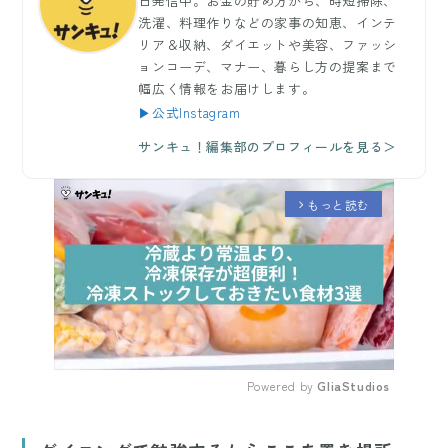
日発信中。お金の貯め方から、時短掃除、
洗濯、料理作りなどの家事の知恵、インテ
リア＆収納、ダイエットや美容、ファッシ
ョンコーデ、マナー、暮らし方の提案まで
幅広く情報をお届けします。
▶公式Instagram
サンキュ！編集部のプロフィールを見る＞
もっと読む
arrow_forward_ios
Powered by 
GliaStudios
Mute