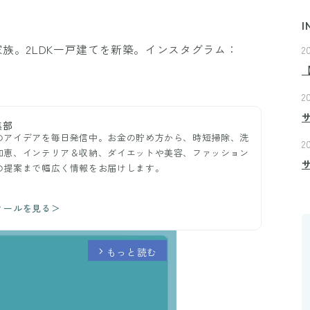
I
家族。2LDK一戸建てを新築。インスタグラム：
2
2
集部
のアイデアを毎日発信中。お金の貯め方から、時短掃除、洗
2
知恵、インテリア＆収納、ダイエットや美容、ファッション
の提案まで幅広く情報をお届けします。
ィールを見る＞