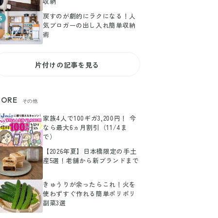
戻すのが劇的にラクになる！人
5
気ブロガーの出し入れ簡単収納
術
片付けの記事を見る
ORE
その他
家族4人で100ギガ3,200円！ 今
なら最大6ヵ月割引（11/4ま
で）
【2026年夏】日本橋限定の手土
産5選！老舗から新ブランドまで
きゅうりが余ったらこれ！火を
使わずすぐ作れる簡単ポリポリ
副菜3選