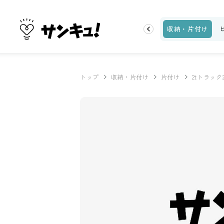
トップ
新着
ランキング
お金
家事テク
収納・片付け
トップ
収納・片付け
片付け
2tトラッ