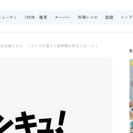
ビューティ
100均・雑貨
スーパー
料理レシピ
話題
トップ
ク2台分捨てたら、イライラが消えて家時間が好きになった！
R