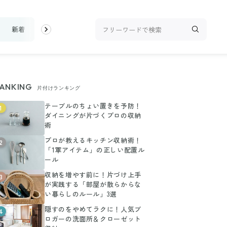
新着
ランキング
お金
家事テク
収納・片付け
ビュー
ANKING
片付けランキング
テーブルのちょい置きを予防！
1
ダイニングが片づくプロの収納
術
プロが教えるキッチン収納術！
2
「1軍アイテム」の正しい配置ル
ール
収納を増やす前に！片づけ上手
3
が実践する「部屋が散らからな
い暮らしのルール」3選
隠すのをやめてラクに！人気ブ
4
ロガーの洗面所＆クローゼット
収納