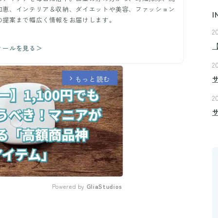
知恵、インテリア＆収納、ダイエットや美容、ファッション
I
の提案まで幅広く情報をお届けします。
2
ィールを見る＞
2
もっと読む
arrow_forward_ios
2
Powered by 
GliaStudios
Mute