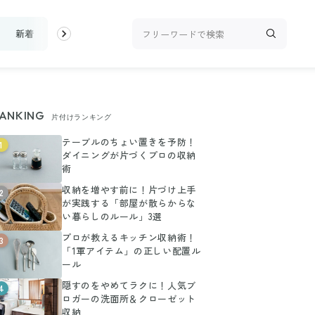
新着
ランキング
お金
家事テク
収納・片付け
ビュー
ANKING
片付けランキング
テーブルのちょい置きを予防！
1
ダイニングが片づくプロの収納
術
収納を増やす前に！片づけ上手
2
が実践する「部屋が散らからな
い暮らしのルール」3選
プロが教えるキッチン収納術！
3
「1軍アイテム」の正しい配置ル
ール
隠すのをやめてラクに！人気ブ
4
ロガーの洗面所＆クローゼット
収納