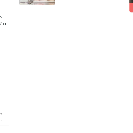
予
プロ
っ
ら