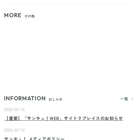
MORE
その他
家族4人で100ギガ3,200円！ 今なら最大6ヵ月割引
（11/4まで）
【2026年8月4日スタート】ファミマ「45%増量作
戦」が再び！2週にわたり発売の全13種をレポート
きゅうりが余ったらこれ！火を使わずすぐ作れる簡
単ポリポリ副菜3選
INFORMATION
一覧
おしらせ
2026/02/18
【重要】「サンキュ！WEB」サイトリプレイスのお知らせ
2026/02/10
サンキュ！ メディアポリシー