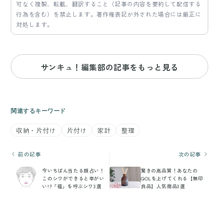
可なく複製、転載、翻訳すること（記事の内容を要約して配信する
行為を含む）を禁止します。著作権表記が外された場合には厳正に
対処します。
サンキュ！編集部の記事をもっと見る
関連するキーワード
収納・片付け
片付け
家計
整理
前の記事
次の記事
今いちばん当たる顔占い！
驚きの高品質！あなたの
このシワができると幸がい
QOLを上げてくれる【無印
い!?「福」を呼ぶシワ3選
良品】人気商品3選