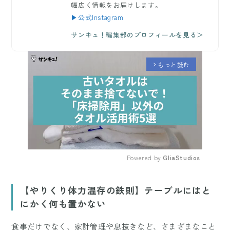
幅広く情報をお届けします。
▶公式Instagram
サンキュ！編集部のプロフィールを見る＞
もっと読む
arrow_forward_ios
Powered by 
GliaStudios
Mute
【やりくり体力温存の鉄則】テーブルにはと
にかく何も置かない
食事だけでなく、家計管理や息抜きなど、さまざまなこと