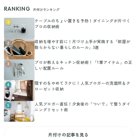
RANKING
片付けランキング
テーブルのちょい置きを予防！ダイニングが片づく
1
プロの収納術
収納を増やす前に！片づけ上手が実践する「部屋が
2
散らからない暮らしのルール」3選
プロが教えるキッチン収納術！「1軍アイテム」の正
3
しい配置ルール
隠すのをやめてラクに！人気ブロガーの洗面所＆ク
4
ローゼット収納
人気ブロガー直伝！夕食後の「ついで」で整うダイ
5
ニングリセット術
片付けの記事を見る