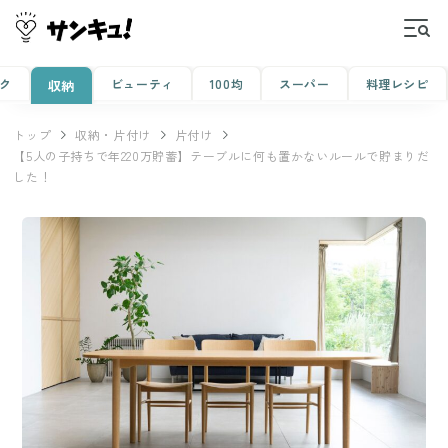
ク
ビューティ
100均
スーパー
料理レシピ
収納
トップ
収納・片付け
片付け
【5人の子持ちで年220万貯蓄】テーブルに何も置かないルールで貯まりだ
した！