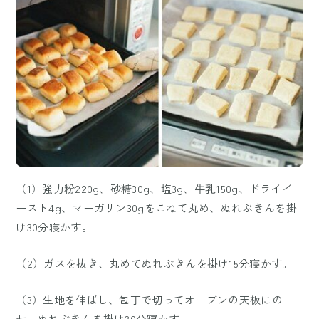
（1）強力粉220g、砂糖30g、塩3g、牛乳150g、ドライイ
ースト4g、マーガリン30gをこねて丸め、ぬれぶきんを掛
け30分寝かす。
（2）ガスを抜き、丸めてぬれぶきんを掛け15分寝かす。
（3）生地を伸ばし、包丁で切ってオーブンの天板にの
せ、ぬれぶきんを掛け30分寝かす。