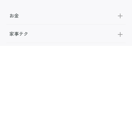
お金
家事テク
収納・片付け
ビューティ
100均・雑貨
スーパー
料理レシピ