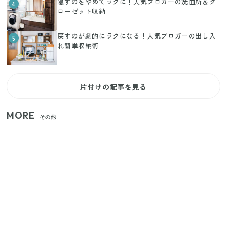
隠すのをやめてラクに！人気ブロガーの洗面所＆ク
4
ローゼット収納
戻すのが劇的にラクになる！人気ブロガーの出し入
5
れ簡単収納術
片付けの記事を見る
MORE
その他
【2026年夏】日本橋限定の手土産5選！老舗から新ブ
ランドまで
【セリア】「考えた人天才！」使いやすさの工夫が
すごい大人気グッズ
いまが旬の「みょうが」を買ったらやらなきゃ損！
プロが教えるみょうがの1番おいしい食べ方