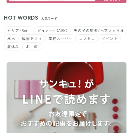
HOT WORDS
人気ワード
セリア/Seria
ダイソー/DAISO
男の子の髪型/ヘアスタイル
風水
韓国ドラマ
業務スーパー
コストコ
イベント
夏休み
お土産