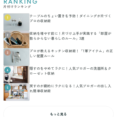
RANKING
片付けランキング
テーブルのちょい置きを予防！ダイニングが片づく
1
プロの収納術
収納を増やす前に！片づけ上手が実践する「部屋が
2
散らからない暮らしのルール」3選
プロが教えるキッチン収納術！「1軍アイテム」の正
3
しい配置ルール
隠すのをやめてラクに！人気ブロガーの洗面所＆ク
4
ローゼット収納
戻すのが劇的にラクになる！人気ブロガーの出し入
5
れ簡単収納術
もっと見る