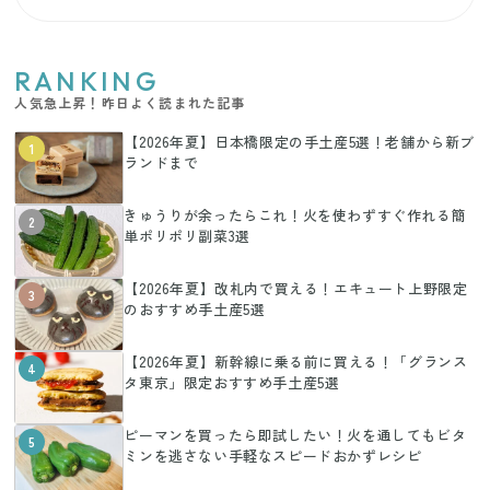
RANKING
人気急上昇！昨日よく読まれた記事
【2026年夏】日本橋限定の手土産5選！老舗から新ブ
1
ランドまで
きゅうりが余ったらこれ！火を使わずすぐ作れる簡
2
単ポリポリ副菜3選
【2026年夏】改札内で買える！エキュート上野限定
3
のおすすめ手土産5選
【2026年夏】新幹線に乗る前に買える！「グランス
4
タ東京」限定おすすめ手土産5選
ピーマンを買ったら即試したい！火を通してもビタ
5
ミンを逃さない手軽なスピードおかずレシピ