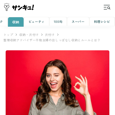
ク
ビューティ
100均
スーパー
料理レシピ
収納
トップ
収納・片付け
片付け
整理収納アドバイザー干物主婦の出しっぱなし収納とルールとは？