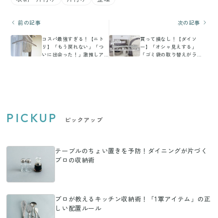
前の記事
次の記事
コスパ最強すぎる！【ニト
買って損なし！【ダイソ
リ】「もう戻れない」「つ
ー】「オシャ見えする」
いに出会った！」激推しア
「ゴミ袋の取り替えがラ
イテム5選
ク」ロールゴミ袋用ゴミ箱
PICKUP
ピックアップ
テーブルのちょい置きを予防！ダイニングが片づく
プロの収納術
プロが教えるキッチン収納術！「1軍アイテム」の正
しい配置ルール