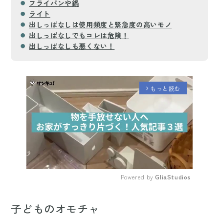
フライパンや鍋
ライト
出しっぱなしは使用頻度と緊急度の高いモノ
出しっぱなしでもコレは危険！
出しっぱなしも悪くない！
もっと読む
arrow_forward_ios
Powered by 
GliaStudios
Mute
子どものオモチャ