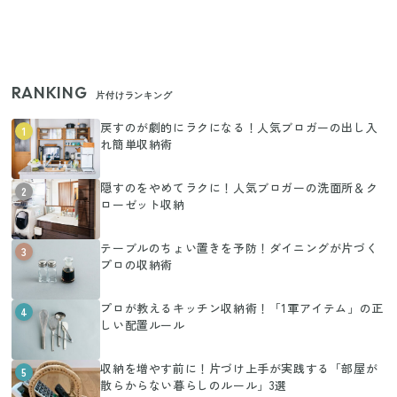
RANKING
片付けランキング
戻すのが劇的にラクになる！人気ブロガーの出し入
1
れ簡単収納術
隠すのをやめてラクに！人気ブロガーの洗面所＆ク
2
ローゼット収納
テーブルのちょい置きを予防！ダイニングが片づく
3
プロの収納術
プロが教えるキッチン収納術！「1軍アイテム」の正
4
しい配置ルール
収納を増やす前に！片づけ上手が実践する「部屋が
5
散らからない暮らしのルール」3選