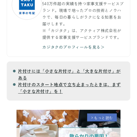
540万件超の実績を持つ家事支援サービスブ
ランド。現場で培ったプロの技術とノウハ
ウで、毎日の暮らしがラクになる知恵をお
届けします。
※「カジタク」は、アクティア株式会社が
提供する家事支援サービスブランドです。
カジタクのプロフィールを見る＞
片付けには「小さな片付け」と「大きな片付け」が
ある
片付けのスタート地点で立ち止まったときは、まず
「小さな片付け」を！
もっと読む
arrow_forward_ios