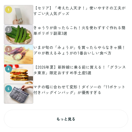
【セリア】「考えた人天才！」使いやすさの工夫が
1
すごい大人気グッズ
きゅうりが余ったらこれ！火を使わずすぐ作れる簡
2
単ポリポリ副菜3選
いまが旬の「みょうが」を買ったらやらなきゃ損！
3
プロが教えるみょうがの1番おいしい食べ方
【2026年夏】新幹線に乗る前に買える！「グランス
4
タ東京」限定おすすめ手土産5選
マチの幅に合わせて変形！ダイソーの「11ポケット
5
付きバッグインバッグ」が優秀すぎる
もっと見る