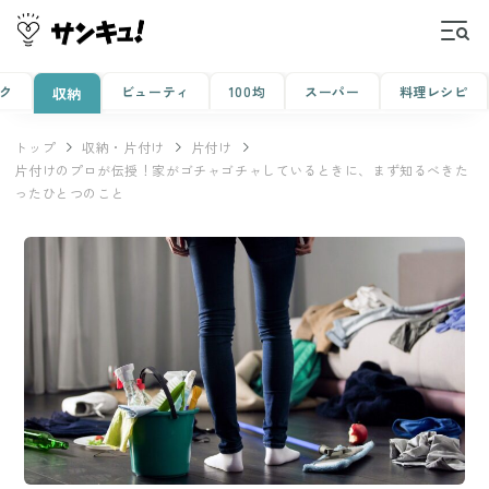
ク
ビューティ
100均
スーパー
料理レシピ
収納
トップ
収納・片付け
片付け
片付けのプロが伝授！家がゴチャゴチャしているときに、まず知るべきた
ったひとつのこと