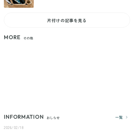
片付けの記事を見る
MORE
その他
いまが旬の「みょうが」を買ったらやらなきゃ損！
プロが教えるみょうがの1番おいしい食べ方
【セリア】「考えた人天才！」使いやすさの工夫が
すごい大人気グッズ
【2026年夏】日本橋限定の手土産5選！老舗から新ブ
ランドまで
INFORMATION
一覧
おしらせ
2026/02/18