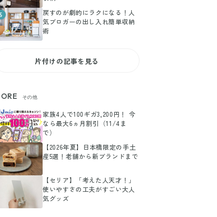
戻すのが劇的にラクになる！人
5
気ブロガーの出し入れ簡単収納
術
片付けの記事を見る
ORE
その他
家族4人で100ギガ3,200円！ 今
なら最大6ヵ月割引（11/4ま
で）
【2026年夏】日本橋限定の手土
産5選！老舗から新ブランドまで
【セリア】「考えた人天才！」
使いやすさの工夫がすごい大人
気グッズ