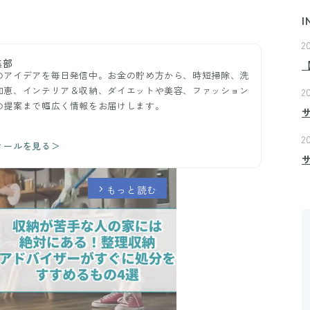
I
2
集部
のアイデアを毎日発信中。お金の貯め方から、時短掃除、洗
知恵、インテリア＆収納、ダイエットや美容、ファッション
2
の提案まで幅広く情報をお届けします。
2
ィールを見る＞
もっと読む
arrow_forward_ios