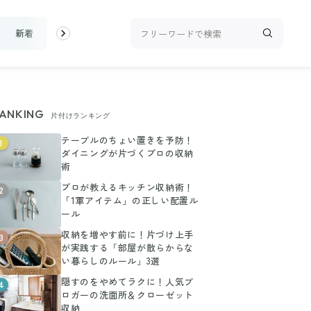
新着
ランキング
お金
家事テク
収納・片付け
ビュー
ANKING
片付けランキング
テーブルのちょい置きを予防！
1
ダイニングが片づくプロの収納
術
プロが教えるキッチン収納術！
2
「1軍アイテム」の正しい配置ル
ール
収納を増やす前に！片づけ上手
3
が実践する「部屋が散らからな
い暮らしのルール」3選
隠すのをやめてラクに！人気ブ
4
ロガーの洗面所＆クローゼット
収納