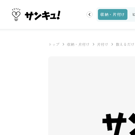
トップ
新着
ランキング
お金
家事テク
収納・片付け
トップ
収納・片付け
片付け
数えるだけ