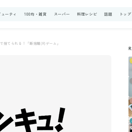
ビューティ
100均・雑貨
スーパー
料理レシピ
話題
トップ
で捨てられる！「断捨離(R)ゲーム」
R