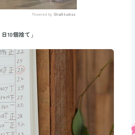
Powered by 
GliaStudios
Mute
日10個捨て」