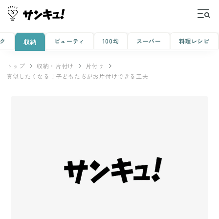
ク
ビューティ
100均
スーパー
料理レシピ
収納
トップ
収納・片付け
片付け
真似したくなる！子どもたちがお片付けできる工夫