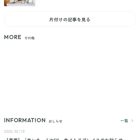
片付けの記事を見る
MORE
その他
【2026年夏】日本橋限定の手土産5選！老舗から新ブ
ランドまで
【セリア】「考えた人天才！」使いやすさの工夫が
すごい大人気グッズ
いまが旬の「みょうが」を買ったらやらなきゃ損！
プロが教えるみょうがの1番おいしい食べ方
INFORMATION
一覧
おしらせ
2026/02/18
【重要】「サンキュ！WEB」サイトリプレイスのお知らせ