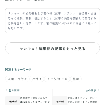
サンキュ！公式発表および著作権（記事コンテンツ・画像等）を許
可なく複製、転載、翻訳すること（記事の内容を要約して配信する
行為を含む）を禁止します。著作権表記が外された場合には厳正に
対処します。
サンキュ！編集部の記事をもっと見る
関連するキーワード
収納・片付け
片付け
子ども/キッズ
整理
前の記事
次の記事
不健康だと貧乏になる？
気を付けるのはココだけ！
本当にあったコワ～イビン
きれいが続くトイレ掃除の