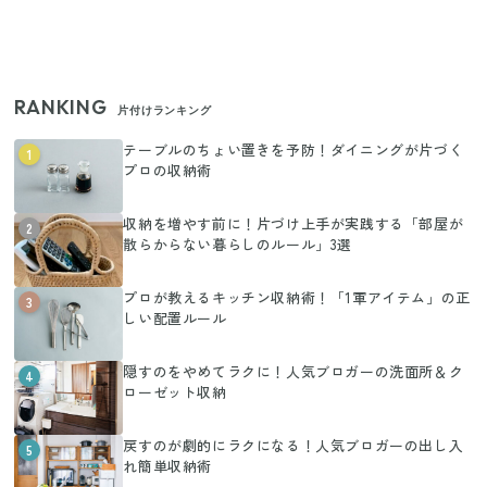
RANKING
片付けランキング
テーブルのちょい置きを予防！ダイニングが片づく
1
プロの収納術
収納を増やす前に！片づけ上手が実践する「部屋が
2
散らからない暮らしのルール」3選
プロが教えるキッチン収納術！「1軍アイテム」の正
3
しい配置ルール
隠すのをやめてラクに！人気ブロガーの洗面所＆ク
4
ローゼット収納
戻すのが劇的にラクになる！人気ブロガーの出し入
5
れ簡単収納術