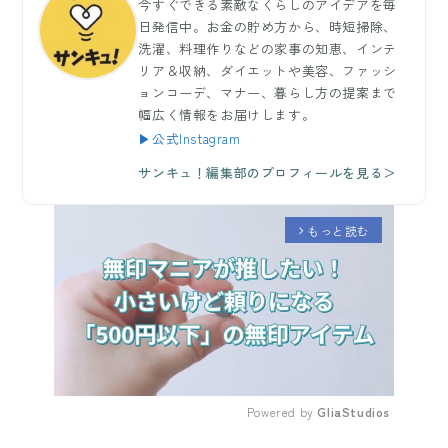
今すぐできる素敵なくらしのアイデアを毎
日発信中。お金の貯め方から、時短掃除、
洗濯、料理作りなどの家事の知恵、インテ
リア＆収納、ダイエットや美容、ファッシ
ョンコーデ、マナー、暮らし方の提案まで
幅広く情報をお届けします。
▶公式Instagram
サンキュ！編集部のプロフィールを見る＞
もっと読む
arrow_forward_ios
Powered by 
GliaStudios