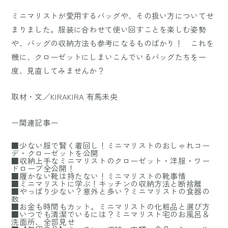
ミニマリストが愛用するバッグや、その扱い方についてせ
まりました。服装に合わせて使い回すことを楽しむ姿勢
や、バッグの収納方法も参考になるものばかり！ これを
機に、クローゼットにしまいこんでいるバッグたちを一
度、見直してみませんか？
取材・文／KIRAKIRA 有馬未央
ー関連記事ー
■少ない服で賢く着回し！ミニマリストのおしゃれコー
デ・クローゼットを公開
■収納上手なミニマリストのクローゼット・洋服・ワー
ドローブ全公開！
■履かない靴は持たない！ミニマリストの靴事情
■ミニマリストに学ぶ！キッチンの収納方法と断捨離
■やっぱり少ない？意外と多い？ミニマリストの食器の
数
■お金も時間もカット。ミニマリストの化粧品と選び方
■いつでも清潔でいるには？ミニマリスト宅のお風呂＆
洗面所、全部見せ