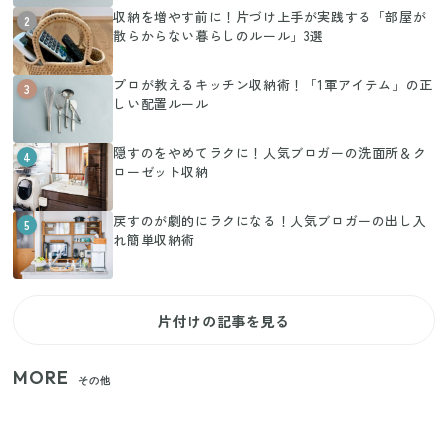
収納を増やす前に！片づけ上手が実践する「部屋が
2
散らからない暮らしのルール」3選
プロが教えるキッチン収納術！「1軍アイテム」の正
3
しい配置ルール
隠すのをやめてラクに！人気ブロガーの洗面所＆ク
4
ローゼット収納
戻すのが劇的にラクになる！人気ブロガーの出し入
5
れ簡単収納術
片付けの記事を見る
MORE
その他
【2026年夏】日本橋限定の手土産5選！老舗から新ブ
ランドまで