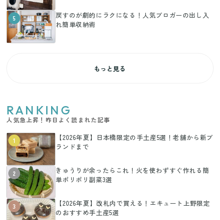
戻すのが劇的にラクになる！人気ブロガーの出し入
5
れ簡単収納術
もっと見る
RANKING
人気急上昇！昨日よく読まれた記事
【2026年夏】日本橋限定の手土産5選！老舗から新ブ
1
ランドまで
きゅうりが余ったらこれ！火を使わずすぐ作れる簡
2
単ポリポリ副菜3選
【2026年夏】改札内で買える！エキュート上野限定
3
のおすすめ手土産5選