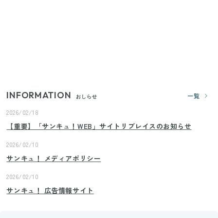
【セリア】「考えた人天才！」使いやすさの工夫が
すごい大人気グッズ
いまが旬の「みょうが」を買ったらやらなきゃ損！
プロが教えるみょうがの1番おいしい食べ方
INFORMATION
一覧
おしらせ
2026/02/18
【重要】「サンキュ！WEB」サイトリプレイスのお知らせ
2026/02/10
サンキュ！ メディアポリシー
2026/02/10
サンキュ！ 広告情報サイト