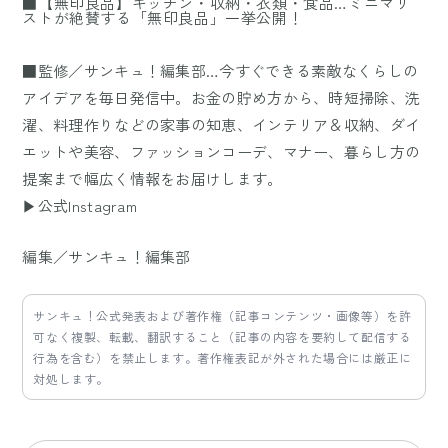
■【無印良品】キッチン・収納・衣類・食品…ミニマリ
ストが絶賛する「無印良品」一挙公開！
■監修／サンキュ！編集部…今すぐできる素敵なくらしの
アイデアを毎日発信中。お金の貯め方から、時短掃除、洗
濯、料理作りなどの家事の知恵、インテリア＆収納、ダイ
エットや美容、ファッションコーデ、マナー、暮らし方の
提案まで幅広く情報をお届けします。
▶公式Instagram
編集／サンキュ！編集部
サンキュ！公式発表および著作権（記事コンテンツ・画像等）を許
可なく複製、転載、翻訳すること（記事の内容を要約して配信する
行為を含む）を禁止します。著作権表記が外された場合には厳正に
対処します。