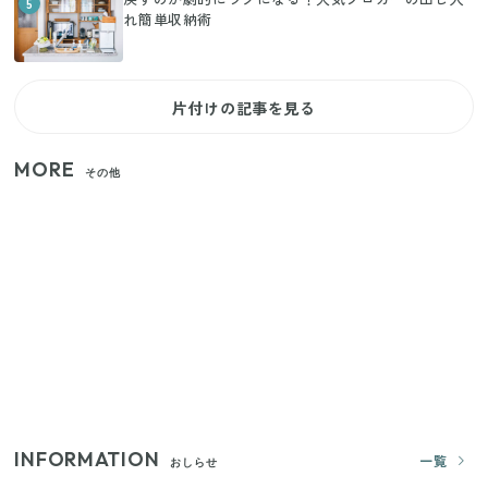
5
れ簡単収納術
片付けの記事を見る
MORE
その他
【セリア】「考えた人天才！」使いやすさの工夫が
すごい大人気グッズ
【2026年夏】日本橋限定の手土産5選！老舗から新ブ
ランドまで
いまが旬の「みょうが」を買ったらやらなきゃ損！
プロが教えるみょうがの1番おいしい食べ方
INFORMATION
一覧
おしらせ