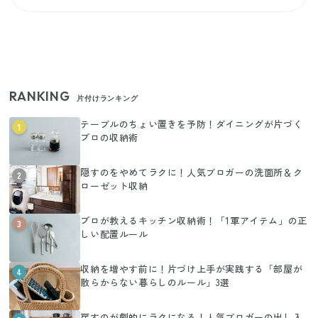
RANKING
片付けランキング
テーブルのちょい置きを予防！ダイニングが片づく
1
プロの収納術
隠すのをやめてラクに！人気ブロガーの洗面所＆ク
2
ローゼット収納
プロが教えるキッチン収納術！「1軍アイテム」の正
3
しい配置ルール
収納を増やす前に！片づけ上手が実践する「部屋が
4
散らからない暮らしのルール」3選
戻すのが劇的にラクになる！人気ブロガーの出し入