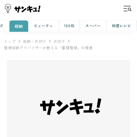
ク
ビューティ
100均
スーパー
料理レシピ
収納
トップ
収納・片付け
片付け
整理収納アドバイザーが教える「書類整理」の極意