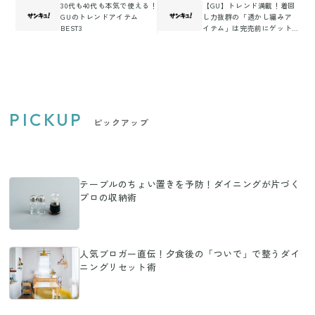
30代も40代も本気で使える！
【GU】トレンド満載！着回
GUのトレンドアイテム
し力抜群の「透かし編みア
BEST3
イテム」は完売前にゲット
せよ！
PICKUP
ピックアップ
テーブルのちょい置きを予防！ダイニングが片づく
プロの収納術
人気ブロガー直伝！夕食後の「ついで」で整うダイ
ニングリセット術