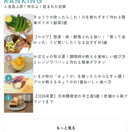
RANKING
人気急上昇！昨日よく読まれた記事
きゅうりが余ったらこれ！火を使わずすぐ作れる簡
1
単ポリポリ副菜3選
【ロピア】惣菜・肉・鮮魚どれも旨い！「買って良
2
かった」リピ買いしたくなるおすすめ3選
かぼちゃの旬は夏！調理師が教える美味しい選び方
3
とレンジでパパッと作れる簡単グラタン
いまが旬の「みょうが」を買ったらやらなきゃ損！
4
プロが教えるみょうがの1番おいしい食べ方
【2026年夏】日本橋限定の手土産5選！老舗から新ブ
5
ランドまで
もっと見る