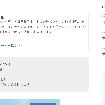
I
2
集部
のアイデアを毎日発信中。お金の貯め方から、時短掃除、洗
知恵、インテリア＆収納、ダイエットや美容、ファッション
2
の提案まで幅広く情報をお届けします。
ィールを見る＞
2
ポイント
選
は？
て知って検討しよう