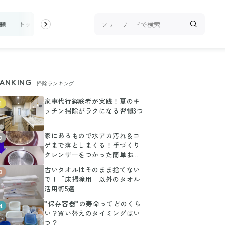
題
トップ
新着
ランキング
お金
家事テク
収納・片付
ANKING
掃除ランキング
家事代行経験者が実践！夏のキ
1
ッチン掃除がラクになる習慣3つ
家にあるもので水アカ汚れ＆コ
2
ゲまで落としまくる！手づくり
クレンザーをつかった簡単お掃
除術
古いタオルはそのまま捨てない
3
で！「床掃除用」以外のタオル
活用術5選
”保存容器”の寿命ってどのくら
4
い？買い替えのタイミングはい
つ？