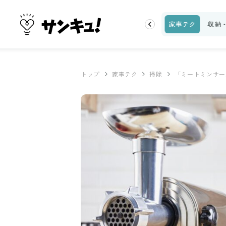
ピ
話題
トップ
新着
ランキング
お金
家事テク
収納
トップ
家事テク
掃除
「ミートミンサー