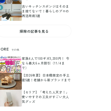
古いキッチンスポンジはそのま
5
ま捨てないで！暮らしのプロの
再活用術3選
掃除の記事を見る
ORE
その他
家族4人で100ギガ3,200円！ 今
なら最大6ヵ月割引（11/4ま
で）
【2026年夏】日本橋限定の手土
産5選！老舗から新ブランドまで
【セリア】「考えた人天才！」
使いやすさの工夫がすごい大人
気グッズ