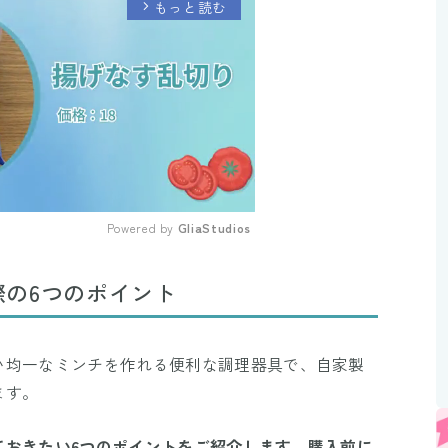
もっと読む
arrow_forward_ios
Powered by 
GliaStudios
Mute
の6つのポイント
い均一なミンチを作れる便利な調理器具で、自家製
ます。
ておきたい6つのポイントをご紹介します。購入前に