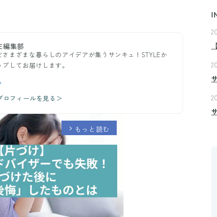
I
2
E編集部
さまざまな暮らしのアイデアが集うサンキュ！STYLEか
2
ップしてお届けします。
ら
2
のプロフィールを見る＞
もっと読む
arrow_forward_ios