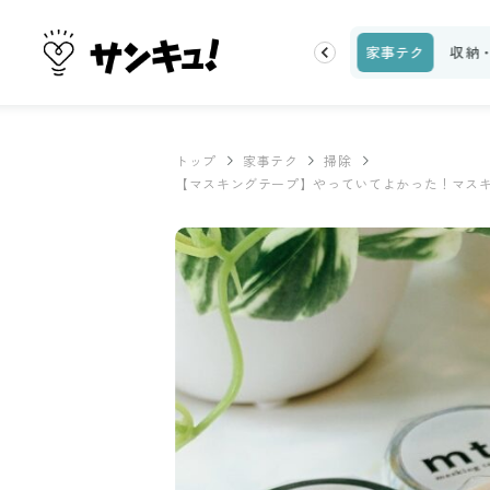
ピ
話題
トップ
新着
ランキング
お金
家事テク
収納
トップ
家事テク
掃除
【マスキングテープ】やっていてよかった！マス