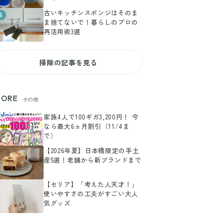
古いキッチンスポンジはそのま
5
ま捨てないで！暮らしのプロの
再活用術3選
掃除の記事を見る
ORE
その他
家族4人で100ギガ3,200円！ 今
なら最大6ヵ月割引（11/4ま
で）
【2026年夏】日本橋限定の手土
産5選！老舗から新ブランドまで
【セリア】「考えた人天才！」
使いやすさの工夫がすごい大人
気グッズ