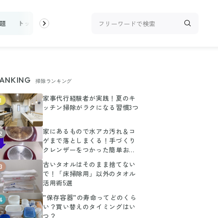
題
トップ
新着
ランキング
お金
家事テク
収納・片付
ANKING
掃除ランキング
家事代行経験者が実践！夏のキ
1
ッチン掃除がラクになる習慣3つ
家にあるもので水アカ汚れ＆コ
2
ゲまで落としまくる！手づくり
クレンザーをつかった簡単お掃
除術
古いタオルはそのまま捨てない
3
で！「床掃除用」以外のタオル
活用術5選
”保存容器”の寿命ってどのくら
4
い？買い替えのタイミングはい
つ？