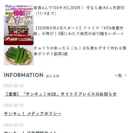
家族4人で100ギガ3,200円！ 今なら最大6ヵ月割引
（11/4まで）
【2026年8月4日スタート】ファミマ「45%増量作
戦」が再び！2週にわたり発売の全13種をレポート
きゅうりが余ったらこれ！火を使わずすぐ作れる簡
単ポリポリ副菜3選
INFORMATION
一覧
おしらせ
2026/02/18
【重要】「サンキュ！WEB」サイトリプレイスのお知らせ
2026/02/10
サンキュ！ メディアポリシー
2026/02/10