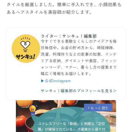
タイルを厳選しました。簡単に手入れでき、小顔効果も
あるヘアスタイルを美容師が紹介します。
ライター：サンキュ！編集部
今すぐできる素敵なくらしのアイデアを毎
日発信中。お金の貯め方から、時短掃除、
洗濯、料理作りなどの家事の知恵、インテ
リア＆収納、ダイエットや美容、ファッシ
ョンコーデ、マナー、暮らし方の提案まで
幅広く情報をお届けします。
▶公式Instagram
サンキュ！編集部のプロフィールを見る＞
もっと読む
arrow_forward_ios