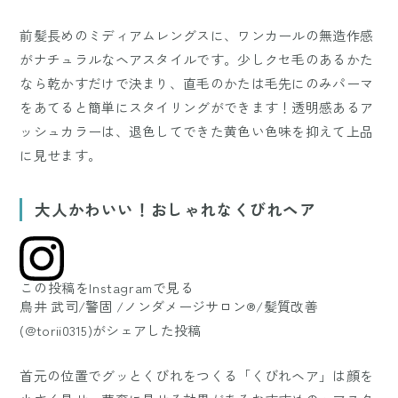
前髪長めのミディアムレングスに、ワンカールの無造作感
がナチュラルなヘアスタイルです。少しクセ毛のあるかた
なら乾かすだけで決まり、直毛のかたは毛先にのみパーマ
をあてると簡単にスタイリングができます！透明感あるア
ッシュカラーは、退色してできた黄色い色味を抑えて上品
に見せます。
大人かわいい！おしゃれなくびれヘア
この投稿をInstagramで見る
鳥井 武司/警固 /ノンダメージサロン®︎/髪質改善
(@torii0315)がシェアした投稿
首元の位置でグッとくびれをつくる「くびれヘア」は顔を