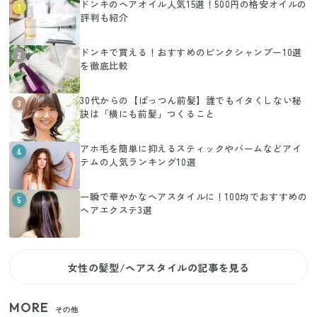
ドンキのヘアオイル人気15選！500円の格安オイルの
1
評判も紹介
ドンキで買える！おすすめのピンクシャンプー10選
2
を徹底比較
30代からの【ぱっつん前髪】誰でもイタくしない秘
3
訣は「横にも前髪」つくること
アホ毛を簡単に抑えるスティックやバームなどアイ
4
テムの人気ランキング10選
一瞬で華やかなヘアスタイルに！100均でおすすめの
5
ヘアエクステ3選
女性の髪型/ヘアスタイルの記事を見る
MORE
その他