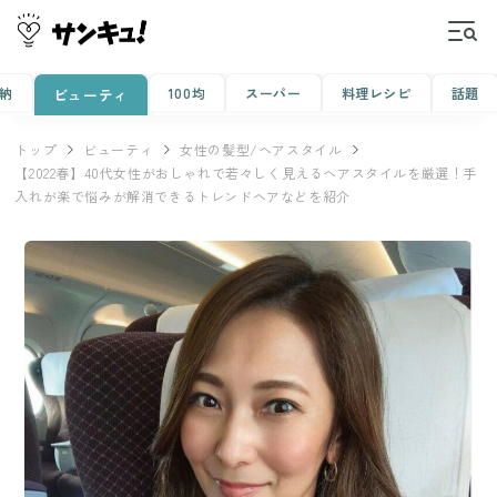
納
100均
スーパー
料理レシピ
話題
ビューティ
トップ
ビューティ
女性の髪型/ヘアスタイル
【2022春】40代女性がおしゃれで若々しく見えるヘアスタイルを厳選！手
入れが楽で悩みが解消できるトレンドヘアなどを紹介