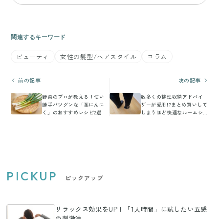
関連するキーワード
ビューティ
女性の髪型/ヘアスタイル
コラム
前の記事
次の記事
野菜のプロが教える！使い
数多くの整理収納アドバイ
勝手バツグンな「葉にんに
ザーが愛用!?まとめ買いして
く」のおすすめレシピ2選
しまうほど快適なルームシ
ューズ
PICKUP
ピックアップ
リラックス効果をUP！「1人時間」に試したい五感
の刺激法