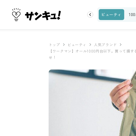
ランキング
お金
家事テク
収納・片付け
ビューティ
10
トップ
ビューティ
人気ブランド
【ワークマン】オール1000円台以下。買って損
せ！