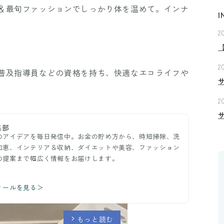
＆最旬ファッションでしっかり体を温めて。インナ
I
2
2
普及指導員などの資格を持ち、快適なエコライフや
2
集部
のアイデアを毎日発信中。お金の貯め方から、時短掃除、洗
知恵、インテリア＆収納、ダイエットや美容、ファッション
の提案まで幅広く情報をお届けします。
ィールを見る＞
もっと読む
arrow_forward_ios