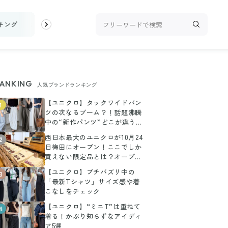
キング
お金
家事テク
収納・片付け
ビューティ
100均・
ANKING
人気ブランドランキング
【ユニクロ】タックワイドパン
1
ツの次なるブーム？！話題沸騰
中の“新作パンツ”どこが違う
の？に答えます！
西日本最大のユニクロが10月24
2
日梅田にオープン！ここでしか
買えない限定品とは？オープン
前に潜入
【ユニクロ】プチバズリ中の
3
「最新Tシャツ」サイズ感や着
こなしをチェック
【ユニクロ】“ミニT”は重ねて
4
着る！かぶり知らずなアイディ
ア5選