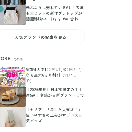
飛ぶように売れているGU！去年
5
も大ヒットの新作ブラトップが
話題沸騰中、おすすめの合わせ
方とは
人気ブランドの記事を見る
ORE
その他
家族4人で100ギガ3,200円！ 今
なら最大6ヵ月割引（11/4ま
で）
【2026年夏】日本橋限定の手土
産5選！老舗から新ブランドまで
【セリア】「考えた人天才！」
使いやすさの工夫がすごい大人
気グッズ