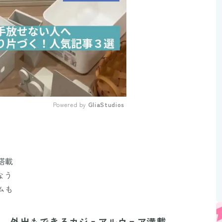
Powered by 
GliaStudios
Mute
搭載
なう
ムも
防寒。外出もできるカジュアルウェア満載