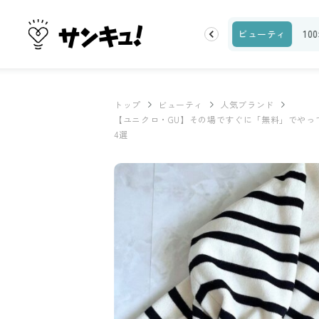
ランキング
お金
家事テク
収納・片付け
ビューティ
10
トップ
ビューティ
人気ブランド
【ユニクロ・GU】その場ですぐに「無料」でやっ
4選